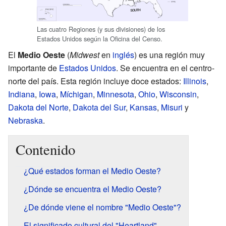
Las cuatro Regiones (y sus divisiones) de los
Estados Unidos según la Oficina del Censo.
El
Medio Oeste
(
Midwest
en
inglés
) es una región muy
importante de
Estados Unidos
. Se encuentra en el centro-
norte del país. Esta región incluye doce estados:
Illinois
,
Indiana
,
Iowa
,
Míchigan
,
Minnesota
,
Ohio
,
Wisconsin
,
Dakota del Norte
,
Dakota del Sur
,
Kansas
,
Misuri
y
Nebraska
.
Contenido
¿Qué estados forman el Medio Oeste?
¿Dónde se encuentra el Medio Oeste?
¿De dónde viene el nombre "Medio Oeste"?
El significado cultural del "Heartland"