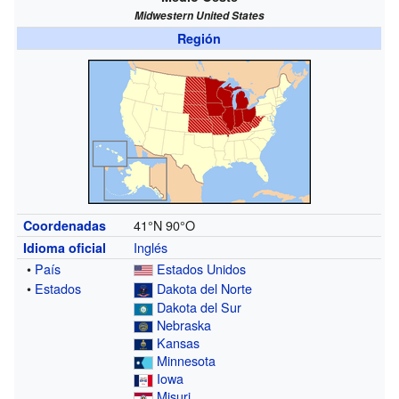
Midwestern United States
Región
41°N
90°O
Coordenadas
Inglés
Idioma oficial
•
País
Estados Unidos
•
Estados
Dakota del Norte
Dakota del Sur
Nebraska
Kansas
Minnesota
Iowa
Misuri