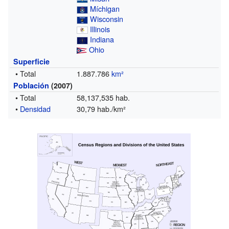
Míchigan
Wisconsin
Illinois
Indiana
Ohio
Superficie
• Total
1.887.786
km²
Población
(2007)
• Total
58,137,535 hab.
•
Densidad
30,79 hab./km²