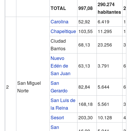
290.274
TOTAL
997,08
291
habitantes
Carolina
52,92
6.419
121
Chapeltique
103,55
11.295
109
Ciudad
68,13
23.256
341
Barrios
Nuevo
Edén de
63,13
3.791
60,
San Juan
San Miguel
San
2
82,84
5.644
68,
Norte
Gerardo
San Luis de
168,18
5.561
33,
la Reina
Sesori
203,30
10.128
49,
San
16,90
5.941
351