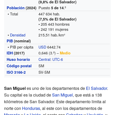
(9,8% de El Salvador)
Puesto
.º
Población
(2024)
5 de 14
• Total
447 634 hab.
(7,5% de El Salvador)
• 205 443 hombres
• 242 191 mujeres
•
Densidad
215,51 hab./km²
PIB
(nominal)
• PIB per cápita
USD
6442.74
0,646 (3.º) –
IDH
(2017)
Medio
Central
:
UTC-6
Huso horario
SM
Código postal
SV-SM
ISO 3166-2
San Miguel
es uno de los departamentos de
El Salvador
.
Su capital es la ciudad de
San Miguel
, que está a 138
kilómetros de San Salvador. Este departamento limita al
norte con
Honduras
, al este con los departamentos de
Morazán
y
La Unión
, al oeste con
Cabañas
y
Usulután
, y