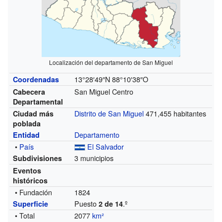
Localización del departamento de San Miguel
13°28′49″N
88°10′38″O
Coordenadas
San Miguel Centro
Cabecera
Departamental
Distrito de San Miguel
471,455 habitantes
Ciudad más
poblada
Departamento
Entidad
•
País
El Salvador
3 municipios
Subdivisiones
Eventos
históricos
• Fundación
1824
Puesto
.º
Superficie
2 de 14
• Total
2077
km²