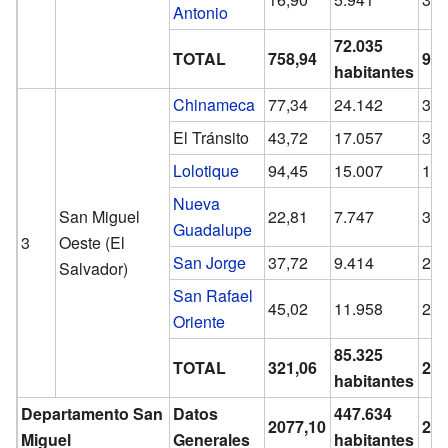
Antonio
72.035
TOTAL
758,94
94,
habitantes
Chinameca
77,34
24.142
312
El Tránsito
43,72
17.057
390
Lolotique
94,45
15.007
158
Nueva
San Miguel
22,81
7.747
339
Guadalupe
3
Oeste (El
San Jorge
37,72
9.414
249
Salvador)
San Rafael
45,02
11.958
265
Oriente
85.325
TOTAL
321,06
265
habitantes
Departamento San
Datos
447.634
2077,10
215
Miguel
Generales
habitantes