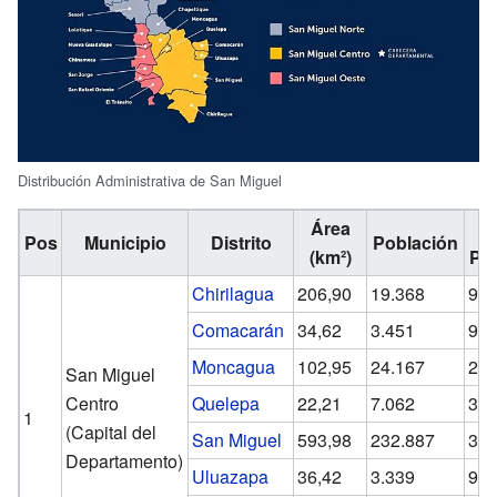
Distribución Administrativa de San Miguel
Área
D
Pos
Municipio
Distrito
Población
(km²)
Pob
Chirilagua
206,90
19.368
93,
Comacarán
34,62
3.451
99,
Moncagua
102,95
24.167
234
San Miguel
Centro
Quelepa
22,21
7.062
317
1
(Capital del
San Miguel
593,98
232.887
392
Departamento)
Uluazapa
36,42
3.339
91,