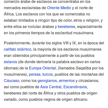
comercio árabe de esclavos se concentraba en los
mercados esclavistas de
Oriente Medio
y el norte de
África. Los esclavos con los que se comerciaba no
estaban limitados a ningún tipo de color, etnia o religión, y
entre ellos se incluían árabes y
bereberes
, especialmente
en los primeros tiempos de la esclavitud musulmana.
Posteriormente, durante los siglos VIII y IX, en la época del
califato islámico
, la mayoría de los esclavos musulmanes
eran obtenidos principalmente a partir de los pueblos
eslavos
(de donde derivaría la palabra
esclavo
en varios
idiomas) de la
Europa Oriental
, (llamados
Saqaliba
por los
musulmanes),
persas
,
turcos
, pueblos de las montañas del
Cáucaso
, como los
georgianos
,
armenios
y circasianos,
así como pueblos de
Asia Central
,
Escandinavia
,
bereberes del norte de África y otros pueblos de origen
variado, como pueblos negros de origen africano.