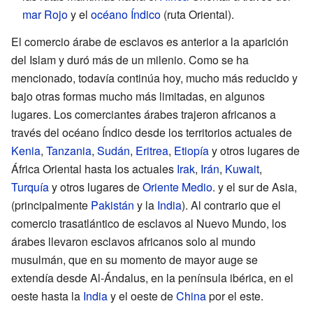
mar Rojo
y el
océano Índico
(ruta Oriental).
El comercio árabe de esclavos es anterior a la aparición
del Islam y duró más de un milenio. Como se ha
mencionado, todavía continúa hoy, mucho más reducido y
bajo otras formas mucho más limitadas, en algunos
lugares. Los comerciantes árabes trajeron africanos a
través del océano Índico desde los territorios actuales de
Kenia
,
Tanzania
,
Sudán
,
Eritrea
,
Etiopía
y otros lugares de
África Oriental hasta los actuales
Irak
,
Irán
,
Kuwait
,
Turquía
y otros lugares de
Oriente Medio
. y el sur de Asia,
(principalmente
Pakistán
y la
India
). Al contrario que el
comercio trasatlántico de esclavos al Nuevo Mundo, los
árabes llevaron esclavos africanos solo al mundo
musulmán, que en su momento de mayor auge se
extendía desde Al-Ándalus, en la península ibérica, en el
oeste hasta la
India
y el oeste de
China
por el este.