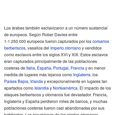
Los árabes también esclavizaron a un número sustancial
de europeos. Según Rober Davies entre
1-1 250 000 europeos
fueron capturados por los
corsarios
berberiscos
, vasallos del
Imperio otomano
y vendidos
como esclavos entre los siglos XVI y XIX. Estos esclavos
eran capturados principalmente de las poblaciones
costeras de
Italia
,
España
,
Portugal
,
Francia
y en menor
medida de lugares más lejanos como
Inglaterra
, los
Países Bajos
,
Irlanda
y excepcionalmente en lugares tan
apartados como
Islandia
y
Norteamérica
. El impacto de los
ataques berberiscos y otomanos fue devastador. Francia,
Inglaterra y España perdieron miles de barcos, y muchas
poblaciones costeras fueron casi abandonadas por sus
habitantes. Las incursiones de los piratas otomanos