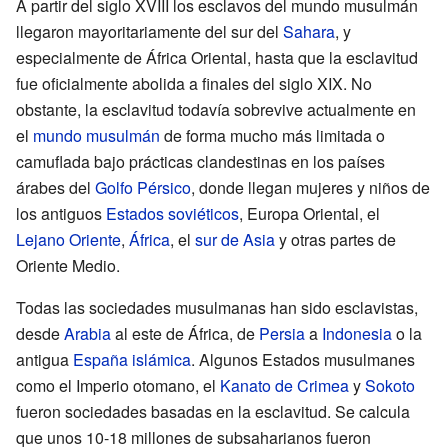
A partir del siglo XVIII los esclavos del mundo musulmán
llegaron mayoritariamente del sur del
Sahara
, y
especialmente de África Oriental, hasta que la esclavitud
fue oficialmente abolida a finales del siglo XIX. No
obstante, la esclavitud todavía sobrevive actualmente en
el
mundo musulmán
de forma mucho más limitada o
camuflada bajo prácticas clandestinas en los países
árabes del
Golfo Pérsico
, donde llegan mujeres y niños de
los antiguos
Estados soviéticos
, Europa Oriental, el
Lejano Oriente
,
África
, el
sur de Asia
y otras partes de
Oriente Medio.
Todas las sociedades musulmanas han sido esclavistas,
desde
Arabia
al este de África, de
Persia
a
Indonesia
o la
antigua
España islámica
. Algunos Estados musulmanes
como el Imperio otomano, el
Kanato de Crimea
y
Sokoto
fueron sociedades basadas en la esclavitud. Se calcula
que unos 10-18 millones de subsaharianos fueron