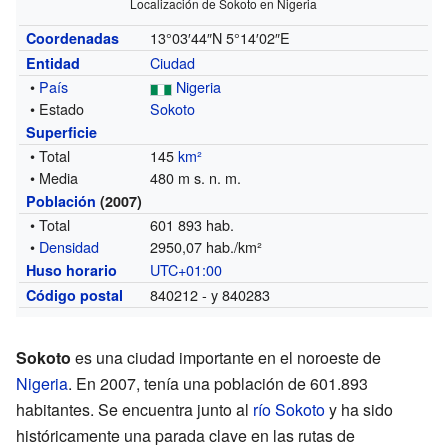
Localización de Sokoto en Nigeria
13°03′44″N
5°14′02″E
Coordenadas
Ciudad
Entidad
•
País
Nigeria
• Estado
Sokoto
Superficie
• Total
145
km²
• Media
480 m s. n. m.
Población
(2007)
• Total
601 893 hab.
•
Densidad
2950,07 hab./km²
UTC+01:00
Huso horario
840212 - y 840283
Código postal
Sokoto
es una ciudad importante en el noroeste de
Nigeria
. En 2007, tenía una población de 601.893
habitantes. Se encuentra junto al
río Sokoto
y ha sido
históricamente una parada clave en las rutas de