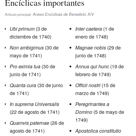
Encíclicas importantes
Anexo:Encíclicas de Benedicto XIV
Artículo principal:
Ubi primum
(3 de
Inter caetera
(1 de
diciembre de 1740)
enero de 1748)
Non ambigimus
(30 de
Magnae nobis
(29 de
mayo de 1741)
junio de 1748)
Pro eximia tua
(30 de
Annus qui hunc
(19 de
junio de 1741)
febrero de 1749)
Quanta cura
(30 de junio
Officii nostri
(15 de
de 1741)
marzo de 1749)
In suprema Universalis
Peregrinantes a
(22 de agosto de 1741)
Domino
(5 de mayo de
1749)
Quamvis paternae
(26 de
agosto de 1741)
Apostolica constitutio