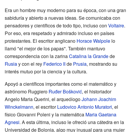
Era un hombre muy moderno para su época, con una gran
sabiduría y abierto a nuevas ideas. Se comunicaba con
pensadores y científicos de todo tipo, incluso con
Voltaire
.
Por eso, era respetado y admirado incluso en países
protestantes. El escritor anglicano
Horace Walpole
lo
llamó "el mejor de los papas". También mantuvo
correspondencia con la zarina
Catalina la Grande
de
Rusia
y con el rey
Federico II
de
Prusia
, mostrando su
interés mutuo por la ciencia y la cultura.
Apoyó a científicos importantes como el matemático y
astrónomo Ruggiero
Ruđer Bošković
, el historiador
Angelo Maria Querini, el arqueólogo
Johann Joachim
Winckelmann
, el escritor
Ludovico Antonio Muratori
, el
físico Giovanni Poleni y la matemática
Maria Gaetana
Agnesi
. A esta última, incluso le ofreció una cátedra en la
Universidad de Bolonia, algo muy inusual para una mujer