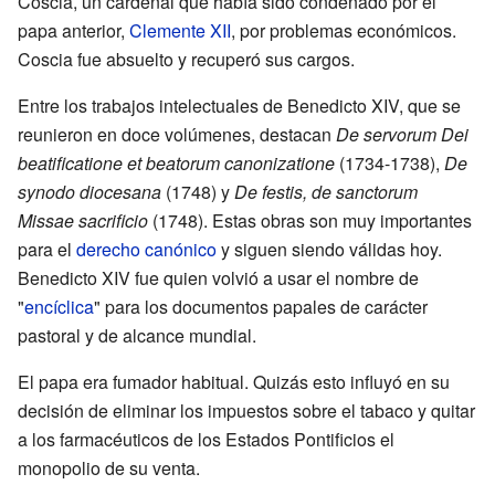
Coscia, un cardenal que había sido condenado por el
papa anterior,
Clemente XII
, por problemas económicos.
Coscia fue absuelto y recuperó sus cargos.
Entre los trabajos intelectuales de Benedicto XIV, que se
reunieron en doce volúmenes, destacan
De servorum Dei
beatificatione et beatorum canonizatione
(1734-1738),
De
synodo diocesana
(1748) y
De festis, de sanctorum
Missae sacrificio
(1748). Estas obras son muy importantes
para el
derecho canónico
y siguen siendo válidas hoy.
Benedicto XIV fue quien volvió a usar el nombre de
"
encíclica
" para los documentos papales de carácter
pastoral y de alcance mundial.
El papa era fumador habitual. Quizás esto influyó en su
decisión de eliminar los impuestos sobre el tabaco y quitar
a los farmacéuticos de los Estados Pontificios el
monopolio de su venta.