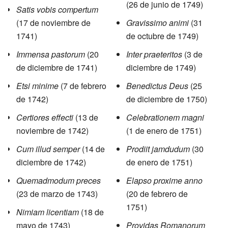
(26 de junio de 1749)
Satis vobis compertum
(17 de noviembre de
Gravissimo animi
(31
1741)
de octubre de 1749)
Immensa pastorum
(20
Inter praeteritos
(3 de
de diciembre de 1741)
diciembre de 1749)
Etsi minime
(7 de febrero
Benedictus Deus
(25
de 1742)
de diciembre de 1750)
Certiores effecti
(13 de
Celebrationem magni
noviembre de 1742)
(1 de enero de 1751)
Cum illud semper
(14 de
Prodiit jamdudum
(30
diciembre de 1742)
de enero de 1751)
Quemadmodum preces
Elapso proxime anno
(23 de marzo de 1743)
(20 de febrero de
1751)
Nimiam licentiam
(18 de
mayo de 1743)
Providas Romanorum