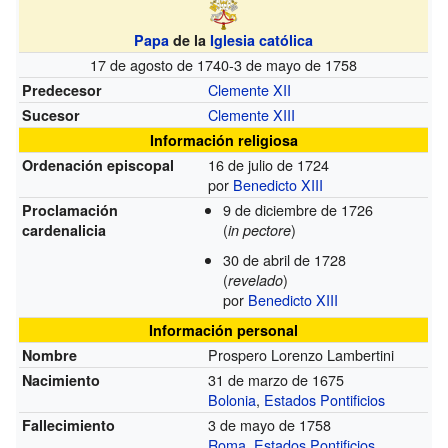
Papa
de la
Iglesia católica
17 de agosto de 1740-3 de mayo de 1758
Clemente XII
Predecesor
Clemente XIII
Sucesor
Información religiosa
16 de julio de 1724
Ordenación episcopal
por
Benedicto XIII
9 de diciembre de 1726
Proclamación
(
)
cardenalicia
in pectore
30 de abril de 1728
(
)
revelado
por
Benedicto XIII
Información personal
Prospero Lorenzo Lambertini
Nombre
31 de marzo de 1675
Nacimiento
Bolonia
,
Estados Pontificios
3 de mayo de 1758
Fallecimiento
Roma
,
Estados Pontificios