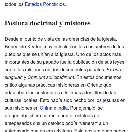
todos los
Estados Pontificios
.
Postura doctrinal y misiones
Desde el punto de vista de las creencias de la Iglesia,
Benedicto XIV fue muy estricto con las costumbres de los
pueblos que se unían a la Iglesia. Uno de los actos más
importantes de su papado fue la publicación de sus leyes
sobre las misiones en dos documentos papales,
Ex quo
singulari
y
Omnium solicitudinum
. En estos documentos,
criticó algunas prácticas misioneras en Oriente que
adaptaban las costumbres cristianas a los ritos de las
culturas locales. Esto había sido hecho por los
jesuitas
en
sus misiones en
China
e
India
. Por ejemplo, se
preguntaba si era correcto honrar estatuas de
antepasados o si un católico podía "venerar" a un
antepasado que no era cristiano. Esta postura pudo haber