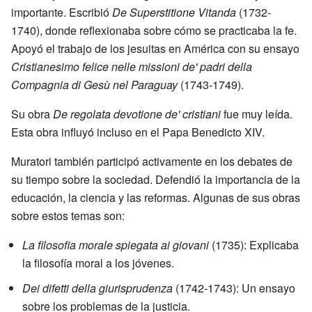
importante. Escribió
De Superstitione Vitanda
(1732-
1740), donde reflexionaba sobre cómo se practicaba la fe.
Apoyó el trabajo de los jesuitas en América con su ensayo
Cristianesimo felice nelle missioni de' padri della
Compagnia di Gesù nel Paraguay
(1743-1749).
Su obra
De regolata devotione de' cristiani
fue muy leída.
Esta obra influyó incluso en el Papa Benedicto XIV.
Muratori también participó activamente en los debates de
su tiempo sobre la sociedad. Defendió la importancia de la
educación, la ciencia y las reformas. Algunas de sus obras
sobre estos temas son:
La filosofia morale spiegata ai giovani
(1735): Explicaba
la filosofía moral a los jóvenes.
Dei difetti della giurisprudenza
(1742-1743): Un ensayo
sobre los problemas de la justicia.