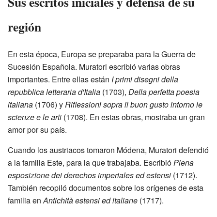
Sus escritos iniciales y defensa de su
región
En esta época, Europa se preparaba para la Guerra de
Sucesión Española. Muratori escribió varias obras
importantes. Entre ellas están
I primi disegni della
repubblica letteraria d'Italia
(1703),
Della perfetta poesia
italiana
(1706) y
Riflessioni sopra il buon gusto intorno le
scienze e le arti
(1708). En estas obras, mostraba un gran
amor por su país.
Cuando los austriacos tomaron Módena, Muratori defendió
a la familia Este, para la que trabajaba. Escribió
Piena
esposizione dei derechos imperiales ed estensi
(1712).
También recopiló documentos sobre los orígenes de esta
familia en
Antichità estensi ed italiane
(1717).