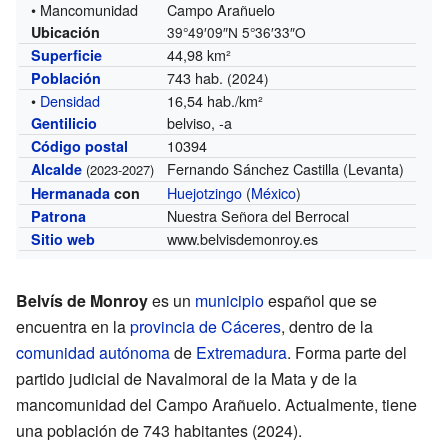
• Mancomunidad
Campo Arañuelo
Ubicación
39°49′09″N
5°36′33″O
44,98 km²
Superficie
743 hab.
Población
(2024)
•
Densidad
16,54 hab./km²
belviso, -a
Gentilicio
10394
Código postal
Fernando Sánchez Castilla (Levanta)
Alcalde
(2023-2027)
Huejotzingo
(
México
)
Hermanada
con
Nuestra Señora del Berrocal
Patrona
www.belvisdemonroy.es
Sitio web
Belvís de Monroy
es un
municipio
español que se
encuentra en la
provincia de Cáceres
, dentro de la
comunidad autónoma
de
Extremadura
. Forma parte del
partido judicial de Navalmoral de la Mata y de la
mancomunidad del Campo Arañuelo. Actualmente, tiene
una población de 743 habitantes (2024).