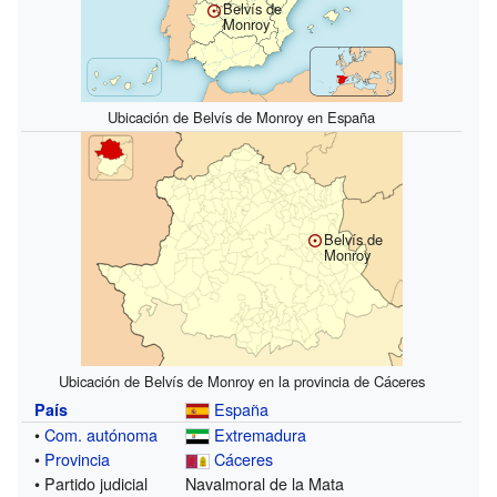
Belvís de
Monroy
Ubicación de Belvís de Monroy en España
Belvís de
Monroy
Ubicación de Belvís de Monroy en la provincia de Cáceres
España
País
•
Com. autónoma
Extremadura
•
Provincia
Cáceres
• Partido judicial
Navalmoral de la Mata