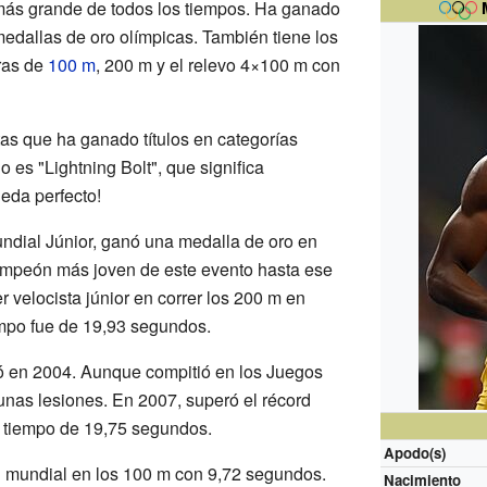
más grande de todos los tiempos. Ha ganado
medallas de oro olímpicas. También tiene los
ras de
100 m
, 200 m y el relevo 4×100 m con
tas que ha ganado títulos en categorías
o es "Lightning Bolt", que significa
eda perfecto!
dial Júnior, ganó una medalla de oro en
campeón más joven de este evento hasta ese
 velocista júnior en correr los 200 m en
mpo fue de 19,93 segundos.
ó en 2004. Aunque compitió en los Juegos
unas lesiones. En 2007, superó el récord
 tiempo de 19,75 segundos.
Apodo(s)
d mundial en los 100 m con 9,72 segundos.
Nacimiento