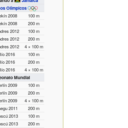
tando a
Jamaica
os Olímpicos
ekín 2008
100 m
ekín 2008
200 m
ndres 2012
100 m
ndres 2012
200 m
ndres 2012
4 × 100 m
Río 2016
100 m
Río 2016
200 m
Río 2016
4 × 100 m
onato Mundial
rlín 2009
100 m
rlín 2009
200 m
rlín 2009
4 × 100 m
egu 2011
200 m
scú 2013
100 m
scú 2013
200 m