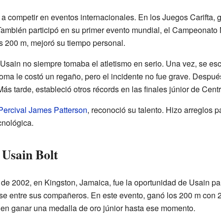
competir en eventos internacionales. En los Juegos Carifta, 
 También participó en su primer evento mundial, el Campeonato 
os 200 m, mejoró su tiempo personal.
 Usain no siempre tomaba el atletismo en serio. Una vez, se esc
roma le costó un regaño, pero el incidente no fue grave. Despué
ás tarde, estableció otros récords en las finales júnior de Cent
Percival James Patterson
, reconoció su talento. Hizo arreglos 
cnológica.
e Usain Bolt
e 2002, en Kingston, Jamaica, fue la oportunidad de Usain para
e entre sus compañeros. En este evento, ganó los 200 m con 20
en en ganar una medalla de oro júnior hasta ese momento.