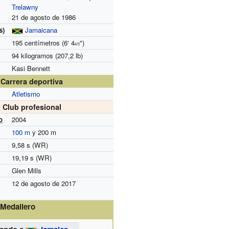
Trelawny
21 de agosto de 1986
s)
Jamaicana
195 centímetros (6' 4
")
4/5
94 kilogramos (207,2 lb)
Kasi Bennett
Carrera deportiva
Atletismo
Club profesional
o
2004
100 m
y 200 m
9,58 s (WR)
19,19 s (WR)
Glen Mills
12 de agosto de 2017
Medallero