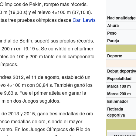
Olímpicos de Pekín, rompió más récords.
0 m (19,30 s) y el relevo 4×100 m (37,10 s).
Nacionalidad(e
estas tres pruebas olímpicas desde
Carl Lewis
Altura
Peso
ial de Berlín, superó sus propios récords.
Pareja
s 200 m en 19,19 s. Se convirtió en el primer
diales de 100 y 200 m tanto en el campeonato
Deporte
ímpicos.
Debut deportiv
dres 2012, el 11 de agosto, estableció un
Especialidad
levo 4×100 m con 36,84 s. También ganó los
Marca 100 m
 9,63 s. Fue el primer atleta en ganar la
Marca 200 m
0 m en dos Juegos seguidos.
Entrenador
Retirada
de 2013 y 2015, ganó tres medallas de oro
deportiva
once medallas de oro, siendo el mayor
 evento. En los Juegos Olímpicos de Río de