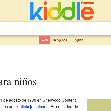
Web
Imágenes
English
para niños
21 de agosto de 1986 en Sherwood Content,
a
) es un ex
atleta
jamaicano
. Es considerado