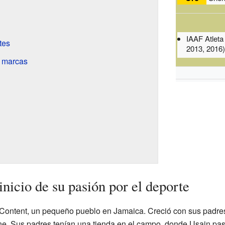
IAAF Atleta
tes
2013, 2016
s marcas
inicio de su pasión por el deporte
ontent, un pequeño pueblo en Jamaica. Creció con sus padres, 
e. Sus padres tenían una tienda en el campo, donde Usain pa