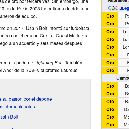
Represen
as de oro por tercera vez. Sin embargo, una
Jueg
100 m de Pekín 2008 fue retirada debido a un
añeros de equipo.
Oro
P
Oro
P
mo en 2017, Usain Bolt intentó ser futbolista.
Oro
Lo
ueba con el equipo Central Coast Mariners
Oro
Lo
llegó a un acuerdo y seis meses después
Oro
Lo
Oro
ieron el apodo de
Lightning Bolt
. También
Oro
l Año" de la IAAF y el premio Laureus.
Oro
Campe
Oro
Be
Oro
Be
e su pasión por el deporte
Oro
Be
 internacionales
Oro
Da
Usain Bolt
Oro
Mo
Oro
Mo