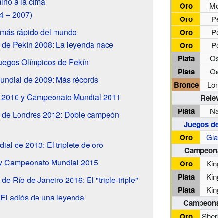
mino a la cima
Oro
Mo
04 – 2007)
Oro
P
 más rápido del mundo
Oro
P
 de Pekín 2008: La leyenda nace
Oro
P
Plata
Os
uegos Olímpicos de Pekín
Plata
Os
ndial de 2009: Más récords
Bronce
Lo
e 2010 y Campeonato Mundial 2011
Rele
Plata
Na
 de Londres 2012: Doble campeón
Juegos d
Oro
Gla
l de 2013: El triplete de oro
Campeona
y Campeonato Mundial 2015
Oro
Kin
Plata
Kin
e Río de Janeiro 2016: El "triple-triple"
Plata
Kin
El adiós de una leyenda
Campeonat
Oro
Sher