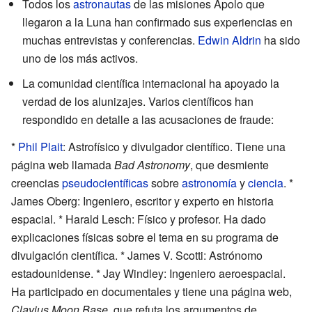
Todos los
astronautas
de las misiones Apolo que
llegaron a la Luna han confirmado sus experiencias en
muchas entrevistas y conferencias.
Edwin Aldrin
ha sido
uno de los más activos.
La comunidad científica internacional ha apoyado la
verdad de los alunizajes. Varios científicos han
respondido en detalle a las acusaciones de fraude:
*
Phil Plait
: Astrofísico y divulgador científico. Tiene una
página web llamada
Bad Astronomy
, que desmiente
creencias
pseudocientíficas
sobre
astronomía
y
ciencia
. *
James Oberg: Ingeniero, escritor y experto en historia
espacial. * Harald Lesch: Físico y profesor. Ha dado
explicaciones físicas sobre el tema en su programa de
divulgación científica. * James V. Scotti: Astrónomo
estadounidense. * Jay Windley: Ingeniero aeroespacial.
Ha participado en documentales y tiene una página web,
Clavius Moon Base
, que refuta los argumentos de