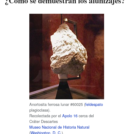
¿Cómo se demuestran los alunizajes?
Anortosita ferrosa lunar #60025 (
feldespato
plagioclasa).
Recolectada por el
Apolo 16
cerca del
Cráter Descartes
Museo Nacional de Historia Natural
(
Washington, D. C.
).