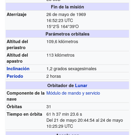
Fin de la misión
26 de mayo de 1969
Aterrizaje
16:52:23 UTC
15°2′S
164°39′O
Parámetros orbitales
109,6 kilómetros
Altitud del
periastro
113 kilómetros
Altitud del
apastro
1,2 grados sexagesimales
Inclinación
2 horas
Período
Orbitador de
Lunar
Módulo de mando y servicio
Componente de la
nave
31
Órbitas
61 h 37 min 23.6 s
Tiempo en órbita
Del 21 de mayo 20:44:54 al 24 de mayo
10:25:29 UTC