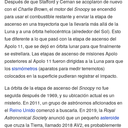
Después de que Stafford y Cernan se acoplaron de nuevo
con el
Charlie Brown
, el motor del
Snoopy
se encendió
para usar el combustible restante y enviar la etapa de
ascenso en una trayectoria que la llevaría más allá de la
Luna y a una órbita heliocéntrica (alrededor del Sol). Esto
fue diferente a lo que pasó con la etapa de ascenso del
Apolo 11, que se dejó en órbita lunar para que finalmente
se estrellara. Las etapas de ascenso de misiones Apolo
posteriores al Apolo 11 fueron dirigidas a la Luna para que
los
sismómetros
(aparatos para medir terremotos)
colocados en la superficie pudieran registrar el impacto.
La órbita de la etapa de ascenso del
Snoopy
no fue
seguida después de 1969, y su ubicación actual es un
misterio. En 2011, un grupo de astrónomos aficionados en
el
Reino Unido
comenzó a buscarla. En 2019, la
Royal
Astronomical Society
anunció que un pequeño
asteroide
que cruza la Tierra, llamado 2018 AV2, es probablemente