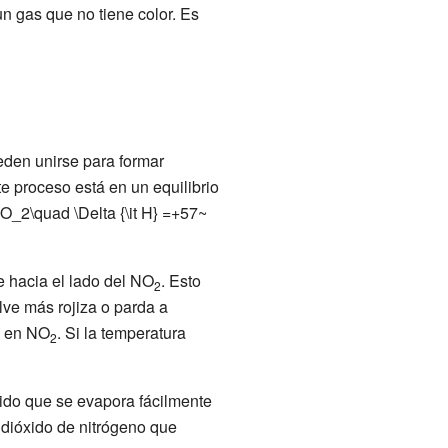
n gas que no tiene color. Es
eden unirse para formar
ste proceso está en un equilibrio
_2\quad \Delta {\it H} =+57~
e hacia el lado del NO
. Esto
2
lve más rojiza o parda a
o en NO
. Si la temperatura
2
uido que se evapora fácilmente
 dióxido de nitrógeno que