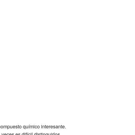
 compuesto químico interesante.
veces es difícil distinguirlos