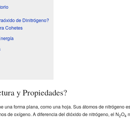
orio
traóxido de Dinitrógeno?
ra Cohetes
Energía
a
tura y Propiedades?
ene una forma plana, como una hoja. Sus átomos de nitrógeno es
os de oxígeno. A diferencia del dióxido de nitrógeno, el N
O
n
2
4