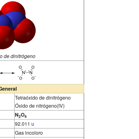
o de dinitrógeno
General
Tetraóxido de dinitrógeno
Óxido de nitrógeno(IV)
N
O
2
4
92.011
u
Gas incoloro