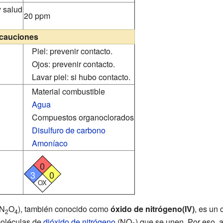
y salud
20 ppm
cauciones
Piel: prevenir contacto.
Ojos: prevenir contacto.
Lavar piel: si hubo contacto.
Material combustible
Agua
Compuestos organoclorados
Disulfuro de carbono
Amoníaco
0
3
0
OX
N
O
), también conocido como
óxido de nitrógeno(IV)
, es un
2
4
moléculas de
dióxido de nitrógeno
(NO
) que se unen. Por eso, a 