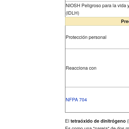
NIOSH Peligroso para la vida 
(IDLH)
Pre
Protección personal
Reacciona con
NFPA 704
El
tetraóxido de dinitrógeno
(
Es como una "pareja" de dos 