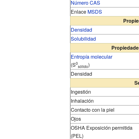
Número CAS
Enlace
MSDS
Propie
Densidad
Solubilidad
Propiedade
Entropía molecular
0
(S
)
sólido
Densidad
S
Ingestión
Inhalación
Contacto con la piel
Ojos
OSHA Exposición permitida
(PEL)