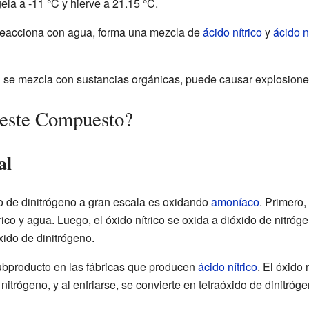
la a -11 °C y hierve a 21.15 °C.
o reacciona con agua, forma una mezcla de
ácido nítrico
y
ácido n
 se mezcla con sustancias orgánicas, puede causar explosione
este Compuesto?
al
do de dinitrógeno a gran escala es oxidando
amoníaco
. Primero
ico y agua. Luego, el óxido nítrico se oxida a dióxido de nitróge
xido de dinitrógeno.
bproducto en las fábricas que producen
ácido nítrico
. El óxido
nitrógeno, y al enfriarse, se convierte en tetraóxido de dinitróge