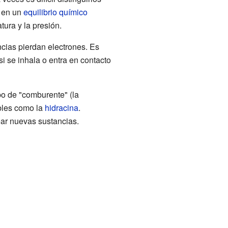
n en un
equilibrio químico
ura y la presión.
cias pierdan electrones. Es
i se inhala o entra en contacto
po de "comburente" (la
bles como la
hidracina
.
ear nuevas sustancias.