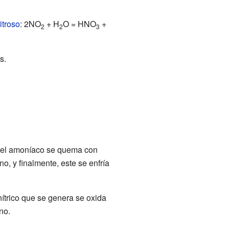
itroso
: 2NO
+ H
O = HNO
+
2
2
3
s.
, el amoníaco se quema con
no, y finalmente, este se enfría
 nítrico que se genera se oxida
no.