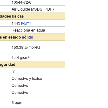
10544-72-6
Air Liquide MSDS (PDF)
dades físicas
1443
kg
/
m³
Reacciona en agua
s en estado
sólido
150.38 J/(mol•K)
1,44 g/cm³
eguridad
?
Corrosivo y tóxico
Corrosivo
Corrosivo
5 ppm