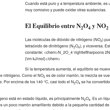
Cuando está puro y a temperatura ambiente, es u
muy corrosivo y puede oxidar otras sustancias.
El Equilibrio entre N
O
y NO
2
4
2
Las moléculas de dióxido de nitrógeno (NO
) pu
2
tetraóxido de dinitrógeno (N
O
), y viceversa. E
2
4
constante: <chem>N_2O_4 \rightleftharpoons 2NO
{\rm kJ/mol}</chem>
Si la temperatura aumenta, el equilibrio se muev
de nitrógeno. Como el NO
es de color marrón, la mezcla se vue
2
. Por encima de los 140 °C, casi todo el N
O
se ha convertid
2
4
geno está en estado líquido, es principalmente N
O
. Es un líq
2
4
r es un poco marrón amarillento debido a la pequeña cantidad de