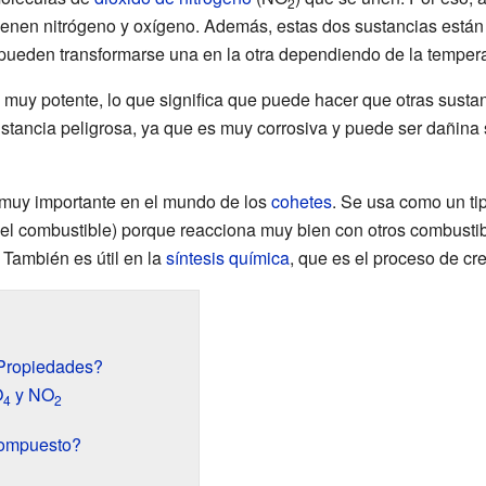
2
ienen nitrógeno y oxígeno. Además, estas dos sustancias está
 pueden transformarse una en la otra dependiendo de la temperat
muy potente, lo que significa que puede hacer que otras sustan
tancia peligrosa, ya que es muy corrosiva y puede ser dañina s
s muy importante en el mundo de los
cohetes
. Se usa como un ti
el combustible) porque reacciona muy bien con otros combusti
 También es útil en la
síntesis química
, que es el proceso de cr
 Propiedades?
O
y NO
4
2
ompuesto?