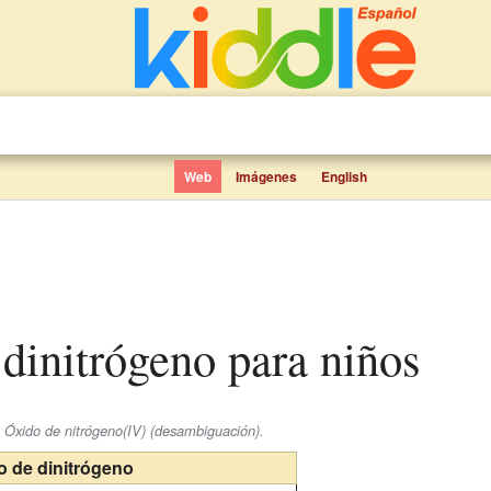
Web
Imágenes
English
 dinitrógeno para niños
e Óxido de nitrógeno(IV) (desambiguación).
o de dinitrógeno