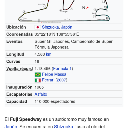
Shizuoka
,
Japón
Ubicación
35°22′18″N
138°55′36″E
Coordenadas
Super GT Japonés, Campeonato de Super
Eventos
Fórmula Japonesa
4,563
km
Longitud
16
Curvas
1:18.456 (
Fórmula 1
)
Vuelta récord
Felipe Massa
Ferrari
(
2007
)
1965
Inauguración
Asfalto
Escapatorias
110 000 espectadores
Capacidad
El
Fuji Speedway
es un autódromo muy famoso en
Japón
. Se encuentra en
Shizuoka
, justo al pie del