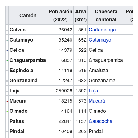
Población
Área
Cabecera
Pobl
Cantón
(2022)
(km²)
cantonal
(20
Calvas
26042
851
Cariamanga
Catamayo
35240
652
Catamayo
Celica
14379
522
Celica
Chaguarpamba
6857
313
Chaguarpamba
Espíndola
14119
516
Amaluza
Gonzanamá
12247
682
Gonzanamá
Loja
250028
1892
Loja
2
Macará
18215
573
Macará
Olmedo
4164
114
Olmedo
Paltas
22841
1157
Catacocha
Pindal
10409
202
Pindal