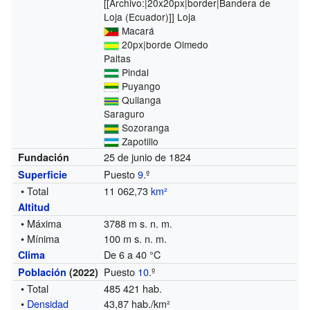
[[Archivo:|20x20px|border|Bandera de
Loja (Ecuador)]]
Loja
Macará
20px|borde Olmedo
Paltas
Pindal
Puyango
Quilanga
Saraguro
Sozoranga
Zapotillo
25 de junio de 1824
Fundación
Puesto
9
.º
Superficie
• Total
11 062,73
km²
Altitud
• Máxima
3788 m s. n. m.
• Mínima
100 m s. n. m.
De 6 a 40 °C
Clima
Puesto
10
.º
Población
(2022)
• Total
485 421 hab.
•
Densidad
43,87 hab./km²