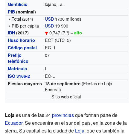
lojano, -a
Gentilicio
PIB
(nominal)
• Total
USD
1730 millones
(2014)
• PIB per cápita
USD
19 900
0.747 (7.º) –
IDH
(2017)
alto
ECT (UTC–5)
Huso horario
EC11
Código postal
07
Prefijo
telefónico
L
Matrícula
EC-L
ISO 3166-2
(Fiestas de Loja
Fiestas mayores
18 de septiembre
Federal)
Sitio web oficial
Loja
es una de las 24
provincias
que forman parte de
Ecuador
. Se encuentra en el sur del país, en la zona de la
sierra. Su capital es la ciudad de
Loja
, que es también la