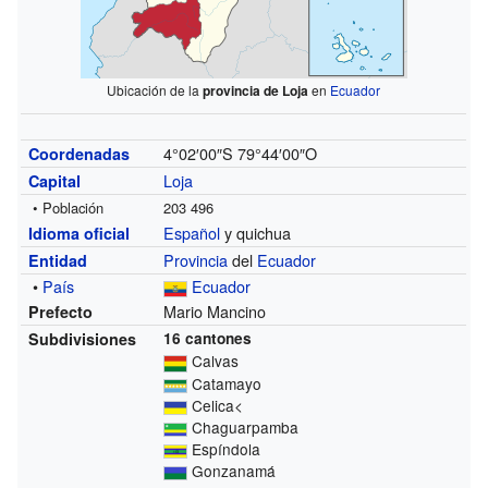
Ubicación de la
provincia de Loja
en
Ecuador
4°02′00″S
79°44′00″O
Coordenadas
Loja
Capital
• Población
203 496
Español
y quichua
Idioma oficial
Provincia
del
Ecuador
Entidad
•
País
Ecuador
Mario Mancino
Prefecto
Subdivisiones
16 cantones
Calvas
Catamayo
Celica<
Chaguarpamba
Espíndola
Gonzanamá