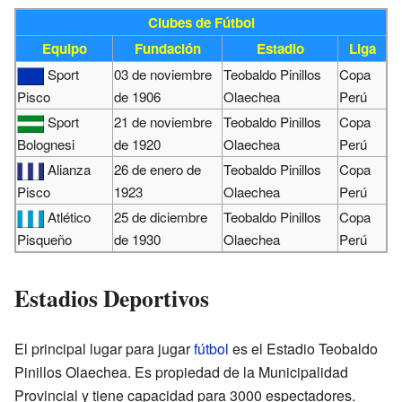
Clubes de Fútbol
Equipo
Fundación
Estadio
Liga
Sport
03 de noviembre
Teobaldo Pinillos
Copa
de 1906
Olaechea
Perú
Pisco
Sport
21 de noviembre
Teobaldo Pinillos
Copa
de 1920
Olaechea
Perú
Bolognesi
Alianza
26 de enero de
Teobaldo Pinillos
Copa
1923
Olaechea
Perú
Pisco
Atlético
25 de diciembre
Teobaldo Pinillos
Copa
de 1930
Olaechea
Perú
Pisqueño
Estadios Deportivos
El principal lugar para jugar
fútbol
es el Estadio Teobaldo
Pinillos Olaechea. Es propiedad de la Municipalidad
Provincial y tiene capacidad para 3000 espectadores.