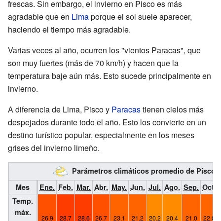
frescas. Sin embargo, el invierno en Pisco es más
agradable que en
Lima
porque el sol suele aparecer,
haciendo el tiempo más agradable.
Varias veces al año, ocurren los "vientos Paracas", que
son muy fuertes (más de 70 km/h) y hacen que la
temperatura baje aún más. Esto sucede principalmente en
invierno.
A diferencia de Lima, Pisco y
Paracas
tienen cielos más
despejados durante todo el año. Esto los convierte en un
destino turístico popular, especialmente en los meses
grises del invierno limeño.
Parámetros climáticos promedio de Pisco
Mes
Ene.
Feb.
Mar.
Abr.
May.
Jun.
Jul.
Ago.
Sep.
Oct.
Temp.
máx.
26.9
28.7
28.6
26.7
23.1
21.2
20.2
20.4
21.0
22.0