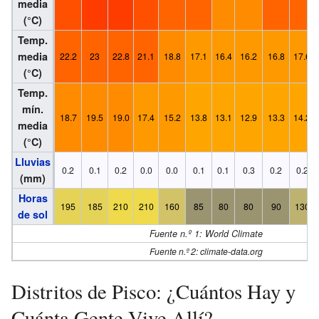
media
(°C)
Temp.
media
22.2
23
22.8
21.1
18.8
17.1
16.4
16.2
16.8
17.6
(°C)
Temp.
mín.
18.7
19.5
19.0
17.4
15.2
13.8
13.1
12.9
13.3
14.2
media
(°C)
Lluvias
0.2
0.1
0.2
0.0
0.0
0.1
0.1
0.3
0.2
0.2
(mm)
Horas
195
185
210
210
160
85
80
80
90
130
de sol
Fuente n.º 1: World Climate
Fuente n.º 2: climate-data.org
Distritos de Pisco: ¿Cuántos Hay y
Cuánta Gente Vive Allí?