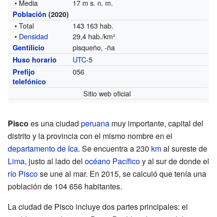
• Media
17 m s. n. m.
Población
(2020)
• Total
143 163 hab.
•
Densidad
29,4 hab./km²
pisqueño, -ña
Gentilicio
UTC
-5
Huso horario
056
Prefijo
telefónico
Sitio web oficial
Pisco
es una ciudad
peruana
muy importante, capital del
distrito y la provincia con el mismo nombre en el
departamento de Ica
. Se encuentra a 230
km
al sureste de
Lima
, justo al lado del
océano Pacífico
y al sur de donde el
río Pisco
se une al mar. En 2015, se calculó que tenía una
población de 104 656 habitantes.
La ciudad de Pisco incluye dos partes principales: el