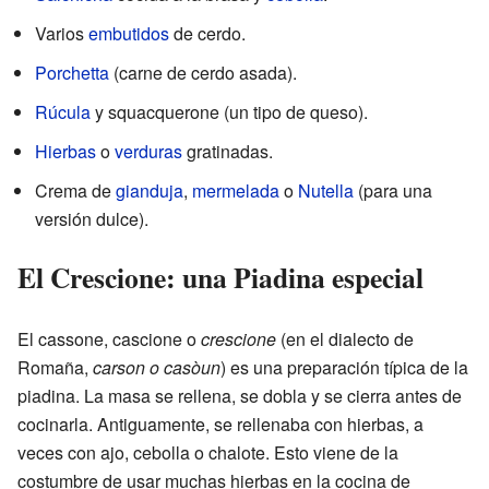
Varios
embutidos
de cerdo.
Porchetta
(carne de cerdo asada).
Rúcula
y squacquerone (un tipo de queso).
Hierbas
o
verduras
gratinadas.
Crema de
gianduja
,
mermelada
o
Nutella
(para una
versión dulce).
El Crescione: una Piadina especial
El cassone, cascione o
crescione
(en el dialecto de
Romaña,
carson o casòun
) es una preparación típica de la
piadina. La masa se rellena, se dobla y se cierra antes de
cocinarla. Antiguamente, se rellenaba con hierbas, a
veces con ajo, cebolla o chalote. Esto viene de la
costumbre de usar muchas hierbas en la cocina de