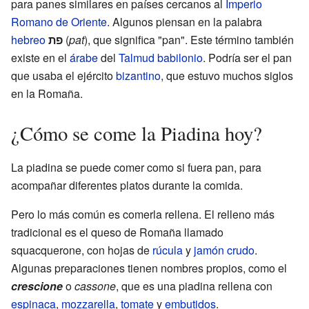
para panes similares en países cercanos al
Imperio
Romano de Oriente
. Algunos piensan en la palabra
hebreo
פת
(
pat
), que significa "pan". Este término también
existe en el
árabe
del
Talmud
babilonio
. Podría ser el pan
que usaba el ejército
bizantino
, que estuvo muchos siglos
en la Romaña.
¿Cómo se come la Piadina hoy?
La piadina se puede comer como si fuera pan, para
acompañar diferentes platos durante la comida.
Pero lo más común es comerla rellena. El relleno más
tradicional es el queso de Romaña llamado
squacquerone, con hojas de
rúcula
y
jamón crudo
.
Algunas preparaciones tienen nombres propios, como el
crescione
o
cassone
, que es una piadina rellena con
espinaca
,
mozzarella
,
tomate
y
embutidos
.