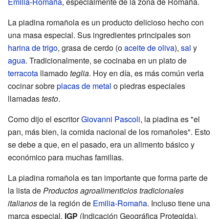
Emilia-Romaña
, especialmente de la zona de Romaña.
La piadina romañola es un producto delicioso hecho con
una masa especial. Sus ingredientes principales son
harina de trigo
, grasa de cerdo (o
aceite de oliva
),
sal
y
agua
. Tradicionalmente, se cocinaba en un plato de
terracota
llamado
teglia
. Hoy en día, es más común verla
cocinar sobre
placas de metal
o piedras especiales
llamadas
testo
.
Como dijo el escritor
Giovanni Pascoli
, la piadina es "el
pan, más bien, la comida nacional de los romañoles". Esto
se debe a que, en el pasado, era un alimento básico y
económico para muchas familias.
La piadina romañola es tan importante que forma parte de
la lista de
Productos agroalimenticios tradicionales
italianos
de la región de
Emilia-Romaña
. Incluso tiene una
marca especial,
IGP
(Indicación Geográfica Protegida),