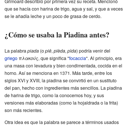
Grimoard describió por primera vez su receta. Mencionó
que se hacía con harina de trigo, agua y sal, y que a veces
se le añadía leche y un poco de grasa de cerdo.
¿Cómo se usaba la Piadina antes?
La palabra
piada
(o
piê
,
pièda
,
pìda
) podría venir del
griego
πλακούς
, que significa "
focaccia
". Al principio, era
una masa con levadura y bien condimentada, cocida en el
horno. Así se menciona en 1371. Más tarde, entre los
siglos XVI y XVIII, la piadina se convirtió en un sustituto
del pan, hecho con ingredientes más sencillos. La piadina
de harina de trigo, como la conocemos hoy, y sus
versiones más elaboradas (como la hojaldrada o la frita)
son más recientes.
Otra idea es que la palabra se parece a términos usados