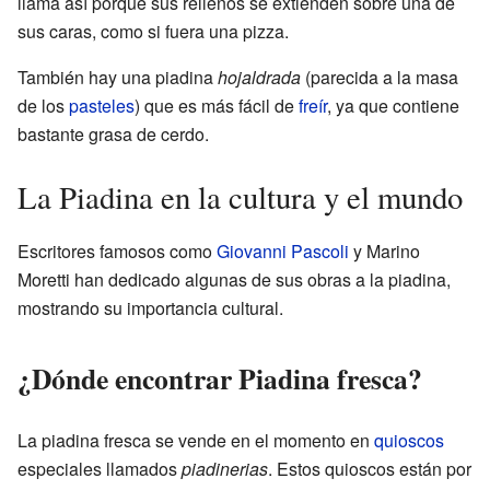
llama así porque sus rellenos se extienden sobre una de
sus caras, como si fuera una pizza.
También hay una piadina
hojaldrada
(parecida a la masa
de los
pasteles
) que es más fácil de
freír
, ya que contiene
bastante grasa de cerdo.
La Piadina en la cultura y el mundo
Escritores famosos como
Giovanni Pascoli
y Marino
Moretti han dedicado algunas de sus obras a la piadina,
mostrando su importancia cultural.
¿Dónde encontrar Piadina fresca?
La piadina fresca se vende en el momento en
quioscos
especiales llamados
piadinerias
. Estos quioscos están por