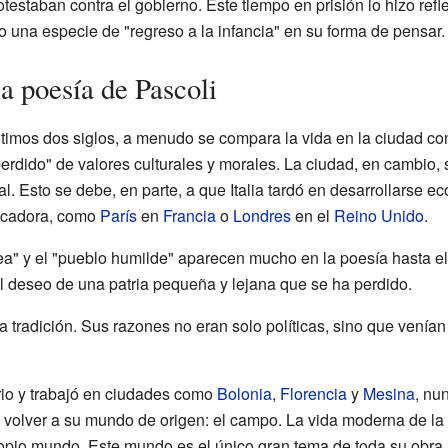
otestaban contra el gobierno. Este tiempo en prisión lo hizo ref
o una especie de "regreso a la infancia" en su forma de pensar.
a poesía de Pascoli
s últimos dos siglos, a menudo se compara la vida en la ciudad c
erdido" de valores culturales y morales. La ciudad, en cambio,
ial. Esto se debe, en parte, a que Italia tardó en desarrollarse
ficadora, como
París
en
Francia
o
Londres
en el
Reino Unido
.
ldea" y el "pueblo humilde" aparecen mucho en la poesía hasta el 
el deseo de una patria pequeña y lejana que se ha perdido.
a tradición. Sus razones no eran solo políticas, sino que venía
rio y trabajó en ciudades como
Bolonia
,
Florencia
y
Mesina
, nu
volver a su mundo de origen: el campo. La vida moderna de la
ropio mundo. Este mundo es el único gran tema de toda su obr