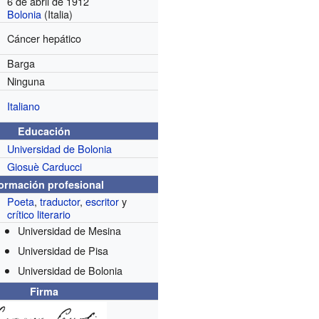
6 de abril de 1912
Bolonia
(Italia)
Cáncer hepático
Barga
Ninguna
Italiano
Educación
Universidad de Bolonia
Giosuè Carducci
formación profesional
Poeta
,
traductor
,
escritor
y
crítico literario
Universidad de Mesina
Universidad de Pisa
Universidad de Bolonia
Firma