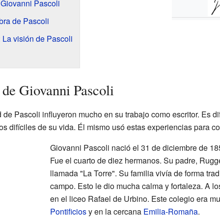
 Giovanni Pascoli
bra de Pascoli
 La visión de Pascoli
 de Giovanni Pascoli
 de Pascoli influyeron mucho en su trabajo como escritor. Es dif
s difíciles de su vida. Él mismo usó estas experiencias para co
Giovanni Pascoli nació el 31 de diciembre de 
Fue el cuarto de diez hermanos. Su padre, Rugge
llamada "La Torre". Su familia vivía de forma trad
campo. Esto le dio mucha calma y fortaleza. A l
en el liceo Rafael de Urbino. Este colegio era m
Pontificios
y en la cercana
Emilia-Romaña
.