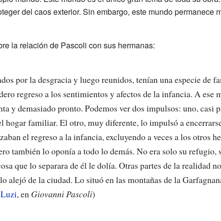
roteger del caos exterior. Sin embargo, este mundo permanece m
bre la relación de Pascoli con sus hermanas:
dos por la desgracia y luego reunidos, tenían una especie de fan
adero regreso a los sentimientos y afectos de la infancia. A ese
ta y demasiado pronto. Podemos ver dos impulsos: uno, casi pat
el hogar familiar. El otro, muy diferente, lo impulsó a encerrar
izaban el regreso a la infancia, excluyendo a veces a los otros 
Pero también lo oponía a todo lo demás. No era solo su refugio,
sa que lo separara de él le dolía. Otras partes de la realidad no
lo alejó de la ciudad. Lo situó en las montañas de la Garfagna
 Luzi
, en
Giovanni Pascoli
)