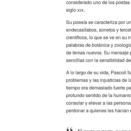
considerado uno de los poetas
siglo
xix
.
Su poesía se caracteriza por u
endecasílabos, sonetos y terce
científicos, lo que se ve en su 
palabras de botánica y zoología
de temas nuevos. Su mensaje poé
sencillas con la sensibilidad de
A lo largo de su vida, Pascoli 
problemas y las injusticias de 
tiempo era demasiado fuerte pa
profundo sentido de la humanid
consolar y elevar a las personas
perdonar a quienes les hacían 
El poeta es poeta, no un o