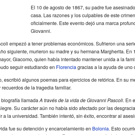
El 10 de agosto de 1867, su padre fue asesinado
casa. Las razones y los culpables de este crime
oficialmente. Este evento dejó una marca profund
Giovanni.
scoli empezó a tener problemas económicos. Sufrieron una seri
 año siguiente, murieron su madre y su hermana Margherita. En 1
yor, Giacomo, quien había intentado mantener unida a la famili
 pudo seguir estudiando en
Florencia
gracias a la ayuda de uno 
eo, escribió algunos poemas para ejercicios de retórica. En su 
recuerdos de la tragedia familiar.
 biografía llamada
A través de la vida de Giovanni Pascoli
. En e
gre. Su carácter aún no había sido afectado por las desgracia
 ir a la universidad. También intentó, sin éxito, encontrar al ases
ida fue su detención y encarcelamiento en
Bolonia
. Esto ocur