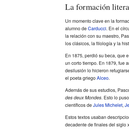
La formación litera
Un momento clave en la formaci
alumno de
Carducci
. En el cír
la relación con su maestro, Pas
los clásicos, la filología y la his
En 1875, perdió su beca, que er
un corto tiempo. En 1879, fue a
desilusión lo hicieron refugiar
el poeta griego
Alceo
.
Además de sus estudios, Pascoli
des deux Mondes
. Esto lo pus
científicos de
Jules Michelet
,
Je
Estos textos usaban descripci
decadente de finales del siglo