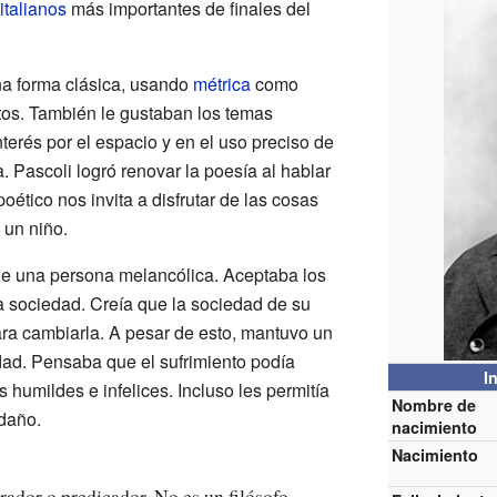
italianos
más importantes de finales del
na forma clásica, usando
métrica
como
tos. También le gustaban los temas
interés por el espacio y en el uso preciso de
. Pascoli logró renovar la poesía al hablar
tico nos invita a disfrutar de las cosas
 un niño.
fue una persona melancólica. Aceptaba los
la sociedad. Creía que la sociedad de su
ra cambiarla. A pesar de esto, mantuvo un
ad. Pensaba que el sufrimiento podía
I
 humildes e infelices. Incluso les permitía
Nombre de
daño.
nacimiento
Nacimiento
rador o predicador. No es un filósofo,