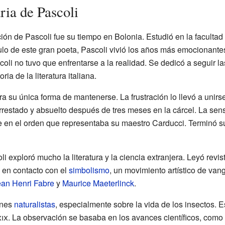
ria de Pascoli
ón de Pascoli fue su tiempo en Bolonia. Estudió en la facultad
culo de este gran poeta, Pascoli vivió los años más emocionantes 
coli no tuvo que enfrentarse a la realidad. Se dedicó a seguir l
toria de la literatura italiana.
a su única forma de mantenerse. La frustración lo llevó a unirs
rrestado y absuelto después de tres meses en la cárcel. La sensa
se en el orden que representaba su maestro Carducci. Terminó s
 exploró mucho la literatura y la ciencia extranjera. Leyó revi
o en contacto con el
simbolismo
, un movimiento artístico de van
an Henri Fabre
y
Maurice Maeterlinck
.
ones
naturalistas
, especialmente sobre la vida de los insectos. E
xix
. La observación se basaba en los avances científicos, como