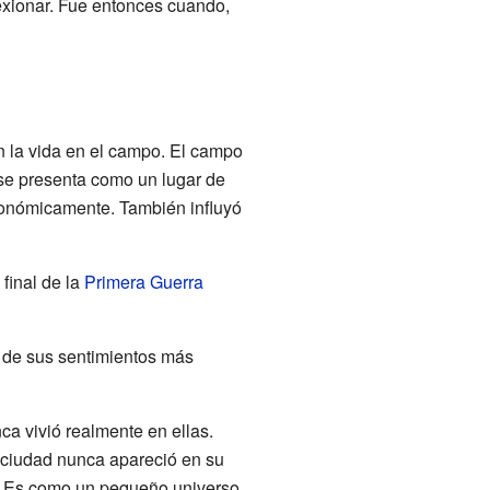
lexionar. Fue entonces cuando,
on la vida en el campo. El campo
 se presenta como un lugar de
 económicamente. También influyó
final de la
Primera Guerra
n de sus sentimientos más
nca vivió realmente en ellas.
 ciudad nunca apareció en su
a. Es como un pequeño universo