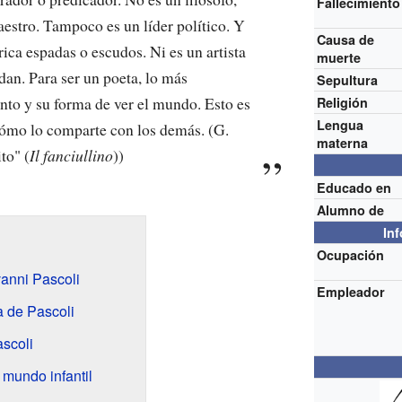
Fallecimiento
aestro. Tampoco es un líder político. Y
Causa de
ica espadas o escudos. Ni es un artista
muerte
dan. Para ser un poeta, lo más
Sepultura
nto y su forma de ver el mundo. Esto es
Religión
Lengua
ómo lo comparte con los demás. (G.
materna
to" (
Il fanciullino
))
Educado en
Alumno de
In
Ocupación
vanni Pascoli
Empleador
a de Pascoli
ascoli
l mundo infantil