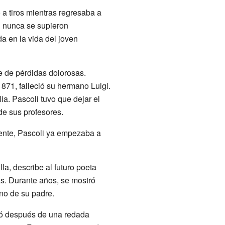
 a tiros mientras regresaba a
n nunca se supieron
a en la vida del joven
e de pérdidas dolorosas.
871, falleció su hermano Luigi.
a. Pascoli tuvo que dejar el
de sus profesores.
mente, Pascoli ya empezaba a
lla, describe al futuro poeta
s. Durante años, se mostró
ino de su padre.
rió después de una redada