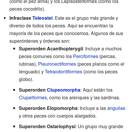
(como el pez amia) y los Lepisosteiformes (como los
peces cocodrilo).
Infraclase
Teleostei
: Este es el grupo más grande y
diverso de todos los peces. Aquí se encuentran la
mayoría de los peces que conocemos. Algunos de sus
superórdenes y órdenes son:
Superorden Acanthopterygii
: Incluye a muchos
peces comunes como los
Perciformes
(percas,
lubinas),
Pleuronectiformes
(peces planos como el
lenguado) y
Tetraodontiformes
(como los peces
globo).
Superorden
Clupeomorpha
: Aquí están los
Clupeiformes
, como los arenques y las sardinas.
Superorden Elopomorpha
: Incluye a las
anguilas
y otros peces con cuerpos alargados.
Superorden Ostariophysi
: Un grupo muy grande