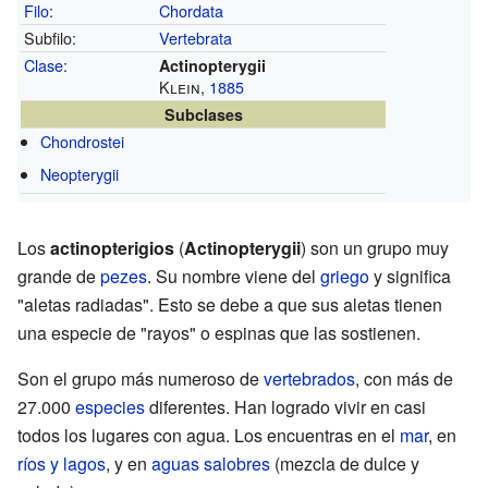
Filo
:
Chordata
Subfilo:
Vertebrata
Clase
:
Actinopterygii
Klein,
1885
Subclases
Chondrostei
Neopterygii
Los
actinopterigios
(
Actinopterygii
) son un grupo muy
grande de
pezes
. Su nombre viene del
griego
y significa
"aletas radiadas". Esto se debe a que sus aletas tienen
una especie de "rayos" o espinas que las sostienen.
Son el grupo más numeroso de
vertebrados
, con más de
27.000
especies
diferentes. Han logrado vivir en casi
todos los lugares con agua. Los encuentras en el
mar
, en
ríos y lagos
, y en
aguas salobres
(mezcla de dulce y