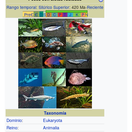
Rango temporal
:
Silúrico Superior
: 420 Ma-
Reciente
PreЄ
Є
O
S
D
C
P
T
J
K
P
N
g
Taxonomía
Dominio
:
Eukaryota
Reino
:
Animalia