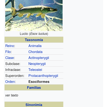
Lucio (
)
Esox lucius
Taxonomía
Reino
:
Animalia
Filo
:
Chordata
Clase
:
Actinopterygii
Subclase:
Neopterygii
Infraclase:
Teleostei
Superorden:
Protacanthopterygii
Orden
:
Esociformes
Familias
ver texto
Sinonimia