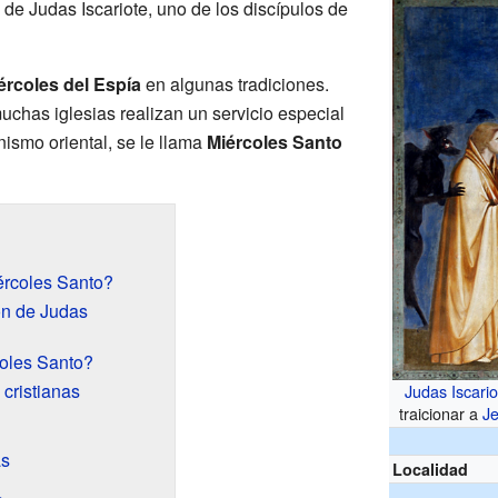
n de Judas Iscariote, uno de los discípulos de
ércoles del Espía
en algunas tradiciones.
muchas iglesias realizan un servicio especial
anismo oriental, se le llama
Miércoles Santo
rcoles Santo?
ión de Judas
oles Santo?
 cristianas
Judas Iscario
traicionar a
J
as
Localidad