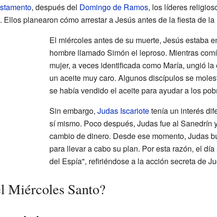
stamento
, después del
Domingo de Ramos
, los líderes religi
n. Ellos planearon cómo arrestar a Jesús antes de la fiesta de la
El miércoles antes de su muerte, Jesús estaba 
hombre llamado Simón el leproso. Mientras comí
mujer, a veces identificada como María, ungió la
un aceite muy caro. Algunos discípulos se moles
se había vendido el aceite para ayudar a los pob
Sin embargo,
Judas Iscariote
tenía un interés dif
sí mismo. Poco después, Judas fue al Sanedrín y 
cambio de dinero. Desde ese momento, Judas bu
para llevar a cabo su plan. Por esta razón, el dí
del Espía", refiriéndose a la acción secreta de J
l Miércoles Santo?