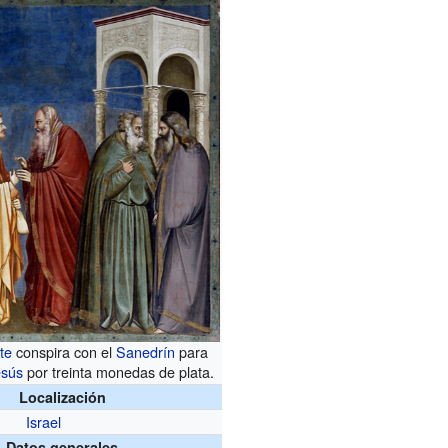
te
conspira con el
Sanedrín
para
esús
por treinta monedas de plata.
Localización
Israel
Datos generales