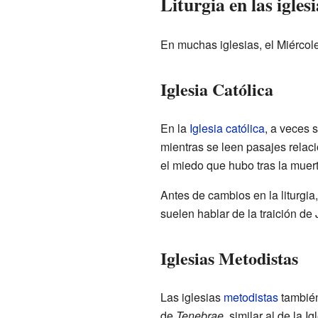
Liturgia en las iglesi
En muchas iglesias, el Miércole
Iglesia Católica
En la
Iglesia católica
, a veces 
mientras se leen pasajes relac
el miedo que hubo tras la muer
Antes de cambios en la liturgia
suelen hablar de la traición de
Iglesias Metodistas
Las iglesias
metodistas
también
de
Tenebrae
, similar al de la I