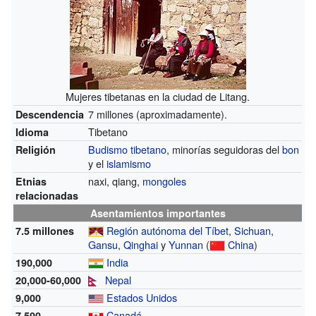
Mujeres tibetanas en la ciudad de Litang.
7 millones (aproximadamente).
Descendencia
Tibetano
Idioma
Budismo tibetano
, minorías seguidoras del
bon
Religión
y el
islamismo
naxi, qiang,
mongoles
Etnias
relacionadas
Asentamientos importantes
Región autónoma del Tíbet
,
Sichuan
,
7.5 millones
Gansu
,
Qinghai
y
Yunnan
(
China
)
India
190,000
Nepal
20,000-60,000
Estados Unidos
9,000
Canadá
7,500