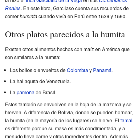
la hizo el
Inca Garcilaso de la Vega
en sus
Comentarios
Reales
. En este libro, Garcilaso cuenta sus recuerdos de
comer
huminta
cuando vivía en Perú entre 1539 y 1560.
Otros platos parecidos a la humita
Existen otros alimentos hechos con maíz en América que
son similares a la humita:
Los bollos o envueltos de
Colombia
y
Panamá
.
La hallaquita de Venezuela.
La
pamoña
de Brasil.
Estos también se envuelven en la hoja de la mazorca y se
hierven. A diferencia de Bolivia, donde se pueden hornear,
la humita (en la mayoría de los lugares) se hierve. El
tamal
es diferente porque su masa es más condimentada, y a
menudo lleva carne y otros ingredientes dentro. Además,