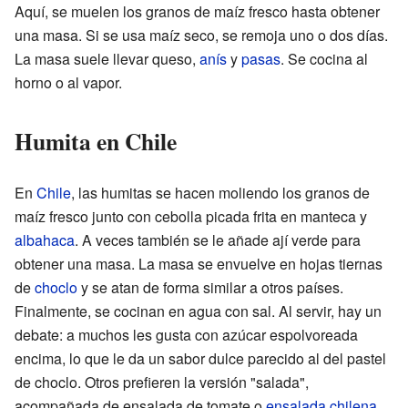
Aquí, se muelen los granos de maíz fresco hasta obtener
una masa. Si se usa maíz seco, se remoja uno o dos días.
La masa suele llevar queso,
anís
y
pasas
. Se cocina al
horno o al vapor.
Humita en Chile
En
Chile
, las humitas se hacen moliendo los granos de
maíz fresco junto con cebolla picada frita en manteca y
albahaca
. A veces también se le añade ají verde para
obtener una masa. La masa se envuelve en hojas tiernas
de
choclo
y se atan de forma similar a otros países.
Finalmente, se cocinan en agua con sal. Al servir, hay un
debate: a muchos les gusta con azúcar espolvoreada
encima, lo que le da un sabor dulce parecido al del pastel
de choclo. Otros prefieren la versión "salada",
acompañada de ensalada de tomate o
ensalada chilena
.