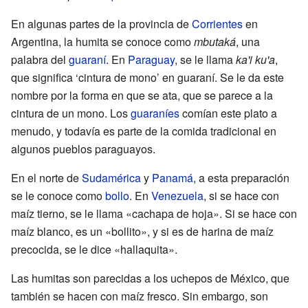
En algunas partes de la provincia de
Corrientes
en
Argentina, la humita se conoce como
mbutaká
, una
palabra del
guaraní
. En
Paraguay
, se le llama
ka'i ku'a
,
que significa ‘cintura de mono’ en guaraní. Se le da este
nombre por la forma en que se ata, que se parece a la
cintura de un mono. Los
guaraníes
comían este plato a
menudo, y todavía es parte de la comida tradicional en
algunos pueblos paraguayos.
En el norte de
Sudamérica
y
Panamá
, a esta preparación
se le conoce como
bollo
. En
Venezuela
, si se hace con
maíz tierno, se le llama «cachapa de hoja». Si se hace con
maíz blanco, es un «bollito», y si es de harina de maíz
precocida, se le dice «hallaquita».
Las humitas son parecidas a los uchepos de México, que
también se hacen con maíz fresco. Sin embargo, son