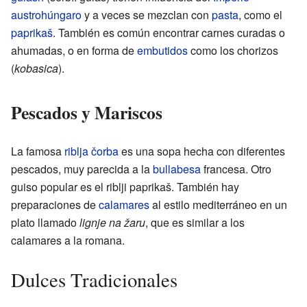
austrohúngaro
y a veces se mezclan con
pasta
, como el
paprikaš
. También es común encontrar carnes curadas o
ahumadas, o en forma de
embutidos
como los chorizos
(
kobasica
).
Pescados y Mariscos
La famosa
riblja čorba
es una sopa hecha con diferentes
pescados, muy parecida a la
bullabesa
francesa. Otro
guiso popular es el riblji paprikaš. También hay
preparaciones de
calamares
al estilo mediterráneo en un
plato llamado
lignje na žaru
, que es similar a los
calamares a la romana.
Dulces Tradicionales