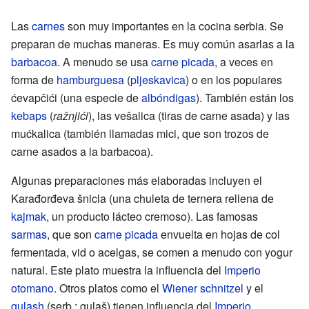
Las
carnes
son muy importantes en la cocina serbia. Se
preparan de muchas maneras. Es muy común asarlas a la
barbacoa
. A menudo se usa
carne picada
, a veces en
forma de
hamburguesa
(
pljeskavica
) o en los populares
ćevapčići (una especie de
albóndigas
). También están los
kebaps
(
ražnjići
), las vešalica (tiras de carne asada) y las
mućkalica (también llamadas mici, que son trozos de
carne asados a la barbacoa).
Algunas preparaciones más elaboradas incluyen el
Karađorđeva šnicla (una chuleta de ternera rellena de
kajmak
, un producto lácteo cremoso). Las famosas
sarmas
, que son
carne picada
envuelta en hojas de col
fermentada, vid o acelgas, se comen a menudo con yogur
natural. Este plato muestra la influencia del
Imperio
otomano
. Otros platos como el
Wiener schnitzel
y el
gulash
(serb.: gulaš) tienen influencia del
Imperio