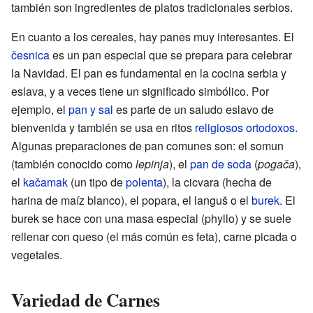
también son ingredientes de platos tradicionales serbios.
En cuanto a los cereales, hay panes muy interesantes. El
česnica
es un pan especial que se prepara para celebrar
la Navidad. El pan es fundamental en la cocina serbia y
eslava, y a veces tiene un significado simbólico. Por
ejemplo, el
pan y sal
es parte de un saludo eslavo de
bienvenida y también se usa en ritos
religiosos ortodoxos
.
Algunas preparaciones de pan comunes son: el somun
(también conocido como
lepinja
), el
pan de soda
(
pogača
),
el
kačamak
(un tipo de
polenta
), la cicvara (hecha de
harina de maíz blanco), el popara, el languš o el
burek
. El
burek se hace con una masa especial (phyllo) y se suele
rellenar con queso (el más común es feta), carne picada o
vegetales.
Variedad de Carnes