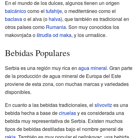
En el mundo de los dulces, algunos tienen un origen
balcánico
como el
tufahije
, o mediterráneo como el
baclava
o el alva (o
halva
), que también es tradicional en
otros países como
Rumania
. Son muy conocidos los
makovnjača o
štrudla od maka
, y los urmašice.
Bebidas Populares
Serbia es una región muy rica en
agua mineral
. Gran parte
de la producción de agua mineral de Europa del Este
proviene de esta zona, con muchas marcas y variedades
disponibles.
En cuanto a las bebidas tradicionales, el
slivovitz
es una
bebida hecha a base de
ciruelas
y es considerada una
bebida muy representativa de Serbia. Existen muchos
tipos de bebidas destiladas bajo el nombre general de
rakia
. También es muy popular el pelinkovac, una bebida