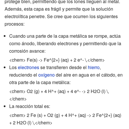
protege bien, permitiendo que los iones lleguen al metal.
Además, esta capa es frágil y permite que la solución
electrolítica penetre. Se cree que ocurren los siguientes
procesos:
Cuando una parte de la capa metálica se rompe, actúa
como ánodo, liberando electrones y permitiendo que la
corrosión avance:
<chem> Fe(s) -> Fe^{2+} (aq) + 2 e^- \,</chem>
Los
electrones
se transfieren desde el
hierro
,
reduciendo el
oxígeno
del aire en agua en el cátodo, en
otra parte de la capa metálica:
<chem> O2 (g) + 4 H^+ (aq) + 4 e^- -> 2 H2O (l) \,
</chem>
La reacción total es:
<chem> 2 Fe (s) + O2 (g) + 4 H^+ (aq) -> 2 Fe^{2+} (aq)
+ 2 H2O (l) \,</chem>