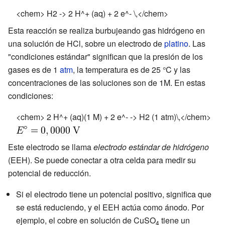
<chem> H2 -> 2 H^+ (aq) + 2 e^- \,</chem>
Esta reacción se realiza burbujeando gas hidrógeno en
una solución de HCl, sobre un electrodo de
platino
. Las
"condiciones estándar" significan que la presión de los
gases es de 1
atm
, la temperatura es de 25 °C y las
concentraciones de las soluciones son de 1M. En estas
condiciones:
<chem> 2 H^+ (aq)(1 M) + 2 e^- -> H2 (1 atm)\,</chem>
Este electrodo se llama
electrodo estándar de hidrógeno
(EEH). Se puede conectar a otra celda para medir su
potencial de reducción.
Si el electrodo tiene un potencial positivo, significa que
se está reduciendo, y el EEH actúa como ánodo. Por
ejemplo, el cobre en solución de CuSO
tiene un
4