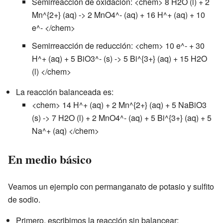
Semirreacción de oxidación: <chem> 8 H2O (l) + 2
Mn^{2+} (aq) -> 2 MnO4^- (aq) + 16 H^+ (aq) + 10
e^- </chem>
Semirreacción de reducción: <chem> 10 e^- + 30
H^+ (aq) + 5 BiO3^- (s) -> 5 Bi^{3+} (aq) + 15 H2O
(l) </chem>
La reacción balanceada es:
<chem> 14 H^+ (aq) + 2 Mn^{2+} (aq) + 5 NaBiO3
(s) -> 7 H2O (l) + 2 MnO4^- (aq) + 5 Bi^{3+} (aq) + 5
Na^+ (aq) </chem>
En medio básico
Veamos un ejemplo con permanganato de potasio y sulfito
de sodio.
Primero, escribimos la reacción sin balancear: