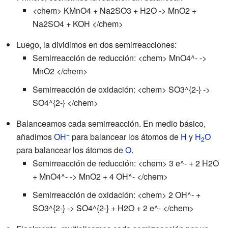
<chem> KMnO4 + Na2SO3 + H2O -> MnO2 +
Na2SO4 + KOH </chem>
Luego, la dividimos en dos semirreacciones:
Semirreacción de reducción: <chem> MnO4^- ->
MnO2 </chem>
Semirreacción de oxidación: <chem> SO3^{2-} ->
SO4^{2-} </chem>
Balanceamos cada semirreacción. En medio básico,
−
añadimos
OH
para balancear los átomos de
H
y
H
O
2
para balancear los átomos de
O
.
Semirreacción de reducción: <chem> 3 e^- + 2 H2O
+ MnO4^- -> MnO2 + 4 OH^- </chem>
Semirreacción de oxidación: <chem> 2 OH^- +
SO3^{2-} -> SO4^{2-} + H2O + 2 e^- </chem>