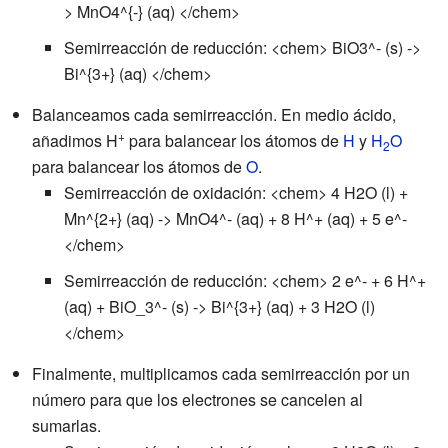
> MnO4^{-} (aq) </chem>
Semirreacción de reducción: <chem> BiO3^- (s) ->
Bi^{3+} (aq) </chem>
Balanceamos cada semirreacción. En medio ácido,
+
añadimos H
para balancear los átomos de
H
y
H
O
2
para balancear los átomos de
O
.
Semirreacción de oxidación: <chem> 4 H2O (l) +
Mn^{2+} (aq) -> MnO4^- (aq) + 8 H^+ (aq) + 5 e^-
</chem>
Semirreacción de reducción: <chem> 2 e^- + 6 H^+
(aq) + BiO_3^- (s) -> Bi^{3+} (aq) + 3 H2O (l)
</chem>
Finalmente, multiplicamos cada semirreacción por un
número para que los electrones se cancelen al
sumarlas.