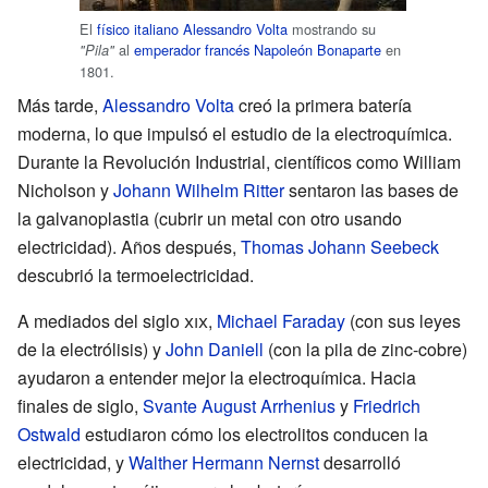
El
físico
italiano
Alessandro Volta
mostrando su
al
emperador
francés
Napoleón Bonaparte
en
"Pila"
1801.
Más tarde,
Alessandro Volta
creó la primera batería
moderna, lo que impulsó el estudio de la electroquímica.
Durante la Revolución Industrial, científicos como William
Nicholson y
Johann Wilhelm Ritter
sentaron las bases de
la galvanoplastia (cubrir un metal con otro usando
electricidad). Años después,
Thomas Johann Seebeck
descubrió la termoelectricidad.
A mediados del siglo
xix
,
Michael Faraday
(con sus leyes
de la electrólisis) y
John Daniell
(con la pila de zinc-cobre)
ayudaron a entender mejor la electroquímica. Hacia
finales de siglo,
Svante August Arrhenius
y
Friedrich
Ostwald
estudiaron cómo los electrolitos conducen la
electricidad, y
Walther Hermann Nernst
desarrolló