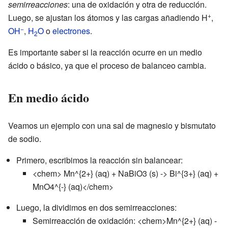
semirreacciones
: una de oxidación y otra de reducción.
+
Luego, se ajustan los átomos y las cargas añadiendo H
,
−
OH
,
H
O
o
electrones
.
2
Es importante saber si la reacción ocurre en un medio
ácido o básico, ya que el proceso de balanceo cambia.
En medio ácido
Veamos un ejemplo con una sal de magnesio y bismutato
de sodio.
Primero, escribimos la reacción sin balancear:
<chem> Mn^{2+} (aq) + NaBiO3 (s) -> Bi^{3+} (aq) +
MnO4^{-} (aq)</chem>
Luego, la dividimos en dos semirreacciones:
Semirreacción de oxidación: <chem>Mn^{2+} (aq) -