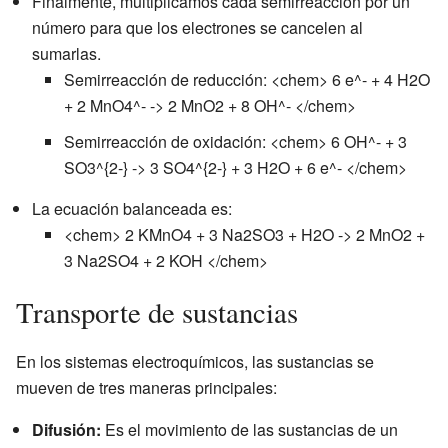
Finalmente, multiplicamos cada semirreacción por un
número para que los electrones se cancelen al
sumarlas.
Semirreacción de reducción: <chem> 6 e^- + 4 H2O
+ 2 MnO4^- -> 2 MnO2 + 8 OH^- </chem>
Semirreacción de oxidación: <chem> 6 OH^- + 3
SO3^{2-} -> 3 SO4^{2-} + 3 H2O + 6 e^- </chem>
La ecuación balanceada es:
<chem> 2 KMnO4 + 3 Na2SO3 + H2O -> 2 MnO2 +
3 Na2SO4 + 2 KOH </chem>
Transporte de sustancias
En los sistemas electroquímicos, las sustancias se
mueven de tres maneras principales:
Difusión:
Es el movimiento de las sustancias de un