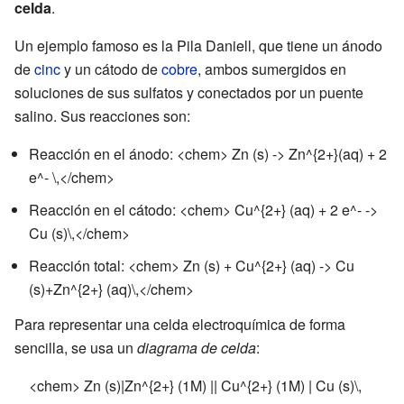
celda
.
Un ejemplo famoso es la Pila Daniell, que tiene un ánodo
de
cinc
y un cátodo de
cobre
, ambos sumergidos en
soluciones de sus sulfatos y conectados por un puente
salino. Sus reacciones son:
Reacción en el ánodo: <chem> Zn (s) -> Zn^{2+}(aq) + 2
e^- \,</chem>
Reacción en el cátodo: <chem> Cu^{2+} (aq) + 2 e^- ->
Cu (s)\,</chem>
Reacción total: <chem> Zn (s) + Cu^{2+} (aq) -> Cu
(s)+Zn^{2+} (aq)\,</chem>
Para representar una celda electroquímica de forma
sencilla, se usa un
diagrama de celda
:
<chem> Zn (s)|Zn^{2+} (1M) || Cu^{2+} (1M) | Cu (s)\,