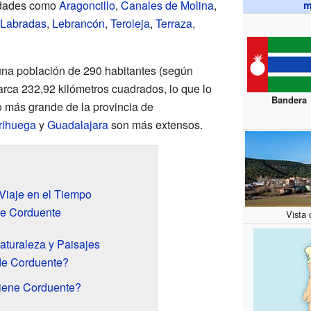
lidades como
Aragoncillo
,
Canales de Molina
,
m
Labradas
,
Lebrancón
,
Teroleja
,
Terraza
,
una población de 290 habitantes (según
barca 232,92 kilómetros cuadrados, lo que lo
Bandera
o más grande de la provincia de
rihuega
y
Guadalajara
son más extensos.
Viaje en el Tiempo
de Corduente
Vista 
aturaleza y Paisajes
de Corduente?
iene Corduente?