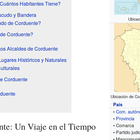
¿Cuántos Habitantes Tiene?
scudo y Bandera
Ubicac
cudo de Corduente?
 de Corduente?
 Los Alcaldes de Corduente
ugares Históricos y Naturales
ulturales
de Corduente
rduente
Ubicación de Co
País
•
Com. autó
•
Provincia
nte: Un Viaje en el Tiempo
• Comarca
• Partido judic
• Mancomuni