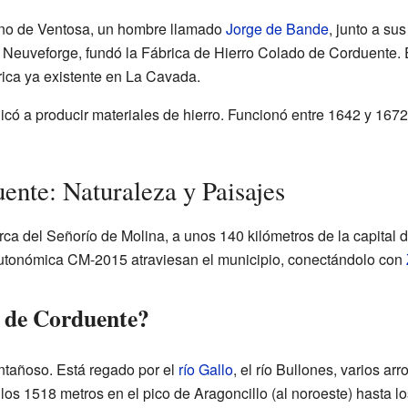
ino de Ventosa, un hombre llamado
Jorge de Bande
, junto a su
Neuveforge, fundó la Fábrica de Hierro Colado de Corduente. E
brica ya existente en La Cavada.
icó a producir materiales de hierro. Funcionó entre 1642 y 1672
ente: Naturaleza y Paisajes
a del Señorío de Molina, a unos 140 kilómetros de la capital de
 autonómica CM-2015 atraviesan el municipio, conectándolo con
 de Corduente?
ntañoso. Está regado por el
río Gallo
, el río Bullones, varios ar
los 1518 metros en el pico de Aragoncillo (al noroeste) hasta 