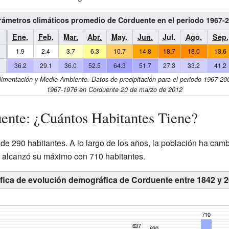
ámetros climáticos promedio de Corduente en el periodo 1967-
Ene.
Feb.
Mar.
Abr.
May.
Jun.
Jul.
Ago.
Sep.
1.9
2.4
3.7
6.3
10.7
14.8
18.7
18.0
13.6
36.2
29.1
36.0
52.5
64.3
51.7
27.3
33.2
41.2
 Alimentación y Medio Ambiente. Datos de precipitación para el periodo 1967-20
1967-1976 en Corduente 20 de marzo de 2012
ente: ¿Cuántos Habitantes Tiene?
de 290 habitantes. A lo largo de los años, la población ha cam
1 alcanzó su máximo con 710 habitantes.
fica de evolución demográfica de Corduente entre 1842 y 