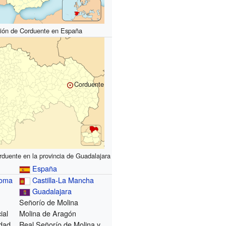
ión de Corduente en España
Corduente
rduente en la provincia de Guadalajara
España
noma
Castilla-La Mancha
Guadalajara
Señorío de Molina
ial
Molina de Aragón
dad
Real Señorío de Molina y