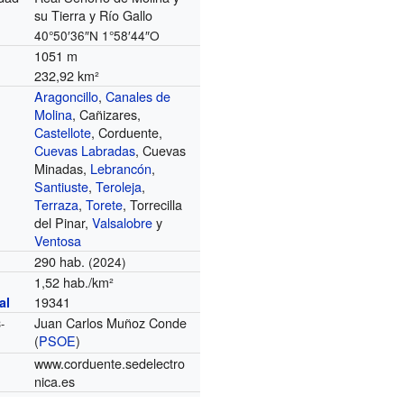
su Tierra y Río Gallo
40°50′36″N
1°58′44″O
1051 m
232,92 km²
Aragoncillo
,
Canales de
Molina
, Cañizares,
Castellote
, Corduente,
Cuevas Labradas
, Cuevas
Minadas,
Lebrancón
,
Santiuste
,
Teroleja
,
Terraza
,
Torete
, Torrecilla
del Pinar,
Valsalobre
y
Ventosa
290 hab.
(2024)
1,52 hab./km²
19341
al
Juan Carlos Muñoz Conde
-
(
PSOE
)
www.corduente.sedelectro
nica.es