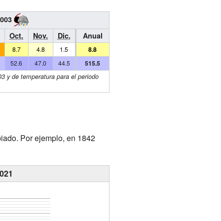
2003
Oct.
Nov.
Dic.
Anual
8.7
4.8
1.5
8.8
52.6
47.0
44.5
515.5
03 y de temperatura para el periodo
biado. Por ejemplo, en 1842
2021