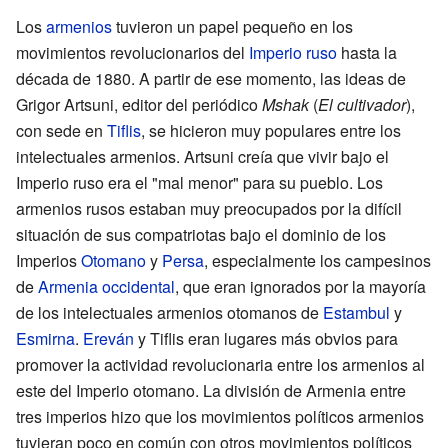
Los
armenios
tuvieron un papel pequeño en los
movimientos revolucionarios del
Imperio ruso
hasta la
década de 1880. A partir de ese momento, las ideas de
Grigor Artsuni, editor del periódico
Mshak
(
El cultivador
),
con sede en
Tiflis
, se hicieron muy populares entre los
intelectuales armenios. Artsuni creía que vivir bajo el
Imperio ruso era el "mal menor" para su pueblo. Los
armenios rusos estaban muy preocupados por la difícil
situación de sus compatriotas bajo el dominio de los
Imperios
Otomano
y
Persa
, especialmente los campesinos
de
Armenia occidental
, que eran ignorados por la mayoría
de los intelectuales armenios otomanos de
Estambul
y
Esmirna
.
Ereván
y Tiflis eran lugares más obvios para
promover la actividad revolucionaria entre los armenios al
este del Imperio otomano. La división de Armenia entre
tres imperios hizo que los movimientos políticos armenios
tuvieran poco en común con otros movimientos políticos