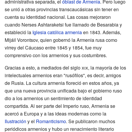
administrativa separada, el
óblast de Armenia
. Pero luego
se unió a otras provincias transcaucásicas sin tener en
cuenta su identidad nacional. Las cosas mejoraron
cuando Nerses Ashtaraketsi fue llamado de Besarabia y
estableció la
Iglesia católica armenia
en 1843. Además,
Mijáil Vorontsov, quien gobernó la Armenia rusa como
virrey del Cáucaso entre 1845 y 1854, fue muy
comprensivo con los armenios y sus costumbres.
Gracias a esto, a mediados del siglo
xix
, la mayoría de los
intelectuales armenios eran "rusófilos", es decir, amigos
de Rusia. La cultura armenia floreció en estos años, ya
que una nueva provincia unificada bajo el gobierno ruso
dio a los armenios un sentimiento de identidad
compartida. Al ser parte del Imperio ruso, Armenia se
acercó a Europa y a las ideas modernas como la
Ilustración
y el
Romanticismo
. Se publicaron muchos
periódicos armenios y hubo un renacimiento literario