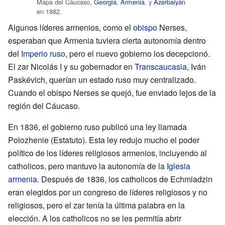
Mapa del Cáucaso,
Georgia
,
Armenia
, y
Azerbaiyán
en 1882.
Algunos líderes armenios, como el
obispo
Nerses,
esperaban que Armenia tuviera cierta autonomía dentro
del
Imperio ruso
, pero el nuevo gobierno los decepcionó.
El zar Nicolás I y su gobernador en
Transcaucasia
, Iván
Paskévich, querían un estado ruso muy centralizado.
Cuando el obispo Nerses se quejó, fue enviado lejos de la
región del Cáucaso.
En 1836, el gobierno ruso publicó una ley llamada
Polozhenie (Estatuto). Esta ley redujo mucho el poder
político de los líderes religiosos armenios, incluyendo al
catholicos, pero mantuvo la autonomía de la
Iglesia
armenia
. Después de 1836, los catholicos de Echmiadzin
eran elegidos por un congreso de líderes religiosos y no
religiosos, pero el zar tenía la última palabra en la
elección. A los catholicos no se les permitía abrir