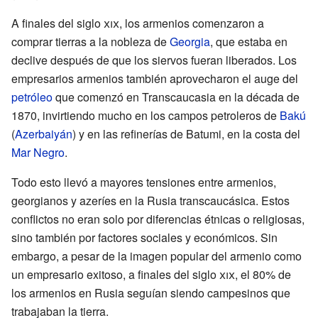
A finales del siglo
xix
, los armenios comenzaron a
comprar tierras a la nobleza de
Georgia
, que estaba en
declive después de que los siervos fueran liberados. Los
empresarios armenios también aprovecharon el auge del
petróleo
que comenzó en Transcaucasia en la década de
1870, invirtiendo mucho en los campos petroleros de
Bakú
(
Azerbaiyán
) y en las refinerías de Batumi, en la costa del
Mar Negro
.
Todo esto llevó a mayores tensiones entre armenios,
georgianos y azeríes en la Rusia transcaucásica. Estos
conflictos no eran solo por diferencias étnicas o religiosas,
sino también por factores sociales y económicos. Sin
embargo, a pesar de la imagen popular del armenio como
un empresario exitoso, a finales del siglo
xix
, el 80% de
los armenios en Rusia seguían siendo campesinos que
trabajaban la tierra.