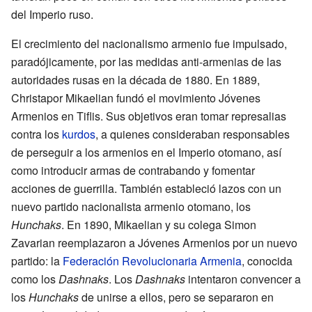
del Imperio ruso.
El crecimiento del nacionalismo armenio fue impulsado,
paradójicamente, por las medidas anti-armenias de las
autoridades rusas en la década de 1880. En 1889,
Christapor Mikaelian fundó el movimiento Jóvenes
Armenios en Tiflis. Sus objetivos eran tomar represalias
contra los
kurdos
, a quienes consideraban responsables
de perseguir a los armenios en el Imperio otomano, así
como introducir armas de contrabando y fomentar
acciones de guerrilla. También estableció lazos con un
nuevo partido nacionalista armenio otomano, los
Hunchaks
. En 1890, Mikaelian y su colega Simon
Zavarian reemplazaron a Jóvenes Armenios por un nuevo
partido: la
Federación Revolucionaria Armenia
, conocida
como los
Dashnaks
. Los
Dashnaks
intentaron convencer a
los
Hunchaks
de unirse a ellos, pero se separaron en