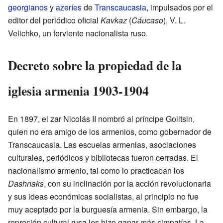
georgianos
y
azeríes
de
Transcaucasia
, impulsados por el
editor del periódico oficial
Kavkaz
(
Cáucaso
), V. L.
Velichko, un ferviente nacionalista ruso.
Decreto sobre la propiedad de la
iglesia armenia 1903-1904
En 1897, el zar Nicolás II nombró al príncipe Golitsin,
quien no era amigo de los armenios, como gobernador de
Transcaucasia. Las escuelas armenias, asociaciones
culturales, periódicos y bibliotecas fueron cerradas. El
nacionalismo armenio, tal como lo practicaban los
Dashnaks
, con su inclinación por la acción revolucionaria
y sus ideas económicas socialistas, al principio no fue
muy aceptado por la burguesía armenia. Sin embargo, la
represión cultural rusa les hizo ganar más simpatías. La