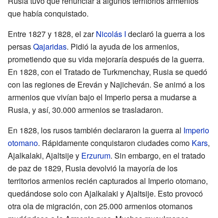
Rusia tuvo que renunciar a algunos territorios armenios
que había conquistado.
Entre 1827 y 1828, el zar
Nicolás I
declaró la guerra a los
persas
Qajaridas
. Pidió la ayuda de los armenios,
prometiendo que su vida mejoraría después de la guerra.
En 1828, con el Tratado de Turkmenchay, Rusia se quedó
con las regiones de Ereván y Najicheván. Se animó a los
armenios que vivían bajo el Imperio persa a mudarse a
Rusia, y así, 30.000 armenios se trasladaron.
En 1828, los rusos también declararon la guerra al
Imperio
otomano
. Rápidamente conquistaron ciudades como
Kars
,
Ajalkalaki, Ajaltsije y
Erzurum
. Sin embargo, en el tratado
de paz de 1829, Rusia devolvió la mayoría de los
territorios armenios recién capturados al Imperio otomano,
quedándose solo con Ajalkalaki y Ajaltsije. Esto provocó
otra ola de migración, con 25.000 armenios otomanos