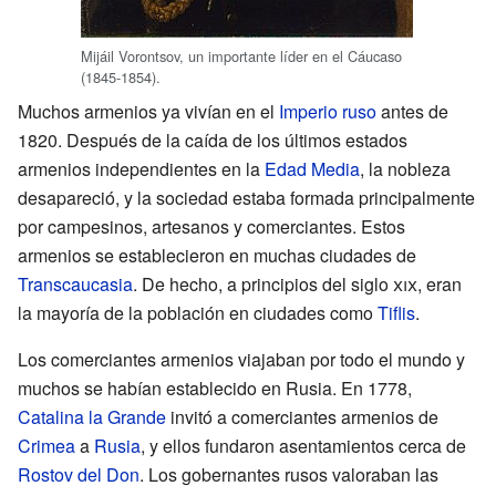
Mijáil Vorontsov, un importante líder en el Cáucaso
(1845-1854).
Muchos armenios ya vivían en el
Imperio ruso
antes de
1820. Después de la caída de los últimos estados
armenios independientes en la
Edad Media
, la nobleza
desapareció, y la sociedad estaba formada principalmente
por campesinos, artesanos y comerciantes. Estos
armenios se establecieron en muchas ciudades de
Transcaucasia
. De hecho, a principios del siglo
xix
, eran
la mayoría de la población en ciudades como
Tiflis
.
Los comerciantes armenios viajaban por todo el mundo y
muchos se habían establecido en Rusia. En 1778,
Catalina la Grande
invitó a comerciantes armenios de
Crimea
a
Rusia
, y ellos fundaron asentamientos cerca de
Rostov del Don
. Los gobernantes rusos valoraban las