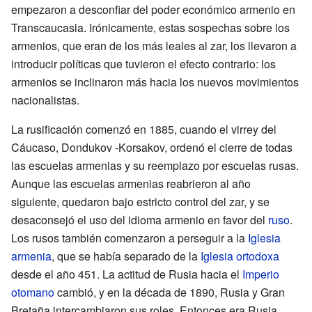
empezaron a desconfiar del poder económico armenio en
Transcaucasia. Irónicamente, estas sospechas sobre los
armenios, que eran de los más leales al zar, los llevaron a
introducir políticas que tuvieron el efecto contrario: los
armenios se inclinaron más hacia los nuevos movimientos
nacionalistas.
La rusificación comenzó en 1885, cuando el virrey del
Cáucaso, Dondukov -Korsakov, ordenó el cierre de todas
las escuelas armenias y su reemplazo por escuelas rusas.
Aunque las escuelas armenias reabrieron al año
siguiente, quedaron bajo estricto control del zar, y se
desaconsejó el uso del idioma armenio en favor del
ruso
.
Los rusos también comenzaron a perseguir a la
Iglesia
armenia
, que se había separado de la
Iglesia ortodoxa
desde el año 451. La actitud de Rusia hacia el
Imperio
otomano
cambió, y en la década de 1890, Rusia y Gran
Bretaña intercambiaron sus roles. Entonces era Rusia