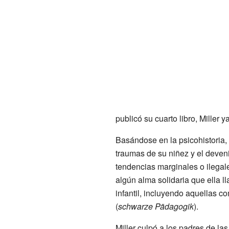
publicó su cuarto libro, Miller 
Basándose en la psicohistoria, 
traumas de su niñez y el deveni
tendencias marginales o ilegal
algún alma solidaria que ella l
infantil, incluyendo aquellas 
(
schwarze Pädagogik
).
Miller culpó a los padres de la