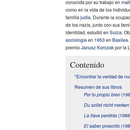
conocida por su trabajo en
malt
como en la vida de los individu
familia
judía
. Durante la ocupac
de los nazis, junto con sus fam
identidad, estudió en
Suiza
. O
sociología
en
1953
en
Basilea
premio
Janusz Korczak
por la 
Contenido
"Encontrar la verdad de nue
Resumen de sus libros
Por tu propio bien
(198
Du sollst nicht merken
La llave perdida
(1988
El saber proscrito
(198