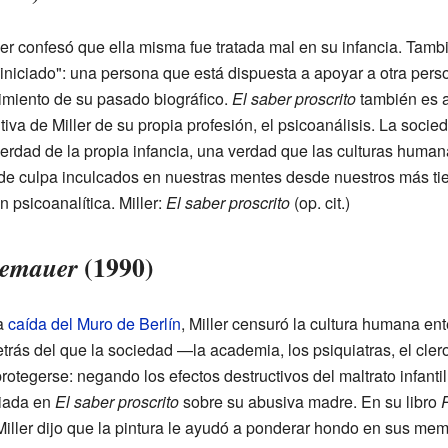
ler confesó que ella misma fue tratada mal en su infancia. Tamb
 iniciado": una persona que está dispuesta a apoyar a otra per
imiento de su pasado biográfico.
El saber proscrito
también es a
itiva de Miller de su propia profesión, el psicoanálisis. La soci
verdad de la propia infancia, una verdad que las culturas humana
 de culpa inculcados en nuestras mentes desde nuestros más ti
n psicoanalítica. Miller:
El saber proscrito
(op. cit.)
(1990)
gemauer
la
caída del Muro de Berlín
, Miller censuró la cultura humana ent
etrás del que la sociedad —la academia, los psiquiatras, el clero
gerse: negando los efectos destructivos del maltrato infantil 
ciada en
El saber proscrito
sobre su abusiva madre. En su libro
P
Miller dijo que la pintura le ayudó a ponderar hondo en sus me