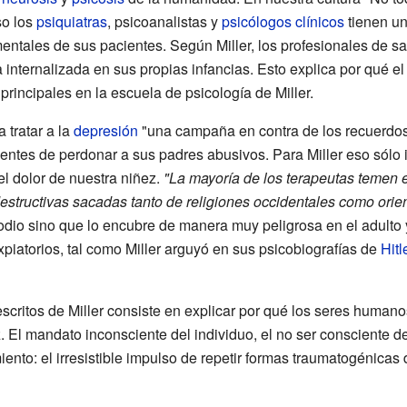
so los
psiquiatras
, psicoanalistas y
psicólogos clínicos
tienen un
mentales de sus pacientes. Según Miller, los profesionales de 
 internalizada en sus propias infancias. Esto explica por qué 
principales en la escuela de psicología de Miller.
 tratar a la
depresión
"una campaña en contra de los recuerdos"
ientes de perdonar a sus padres abusivos. Para Miller eso sólo 
el dolor de nuestra niñez.
"La mayoría de los terapeutas temen e
destructivas sacadas tanto de religiones occidentales como orie
odio sino que lo encubre de manera muy peligrosa en el adulto 
piatorios, tal como Miller arguyó en sus psicobiografías de
Hitl
critos de Miller consiste en explicar por qué los seres humano
z. El mandato inconsciente del individuo, el no ser consciente d
ento: el irresistible impulso de repetir formas traumatogénicas 