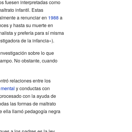
ños fuesen interpretadas como
altrato infantil. Estas
inalmente a renunciar en
1988
a
nces y hasta su muerte en
alista y prefería para sí misma
tigadora de la infancia»).
investigación sobre lo que
 campo. No obstante, cuando
ntró relaciones entre los
 mental
y conductas con
o procesado con la ayuda de
odas las formas de maltrato
e ella llamó pedagogía negra
ues a los padres es la ley