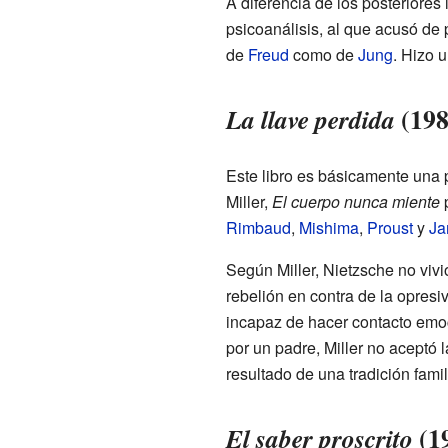
A diferencia de los posteriores l
psicoanálisis, al que acusó de
de
Freud
como de
Jung
. Hizo 
(198
La llave perdida
Este libro es básicamente una 
Miller,
El cuerpo nunca miente
p
Rimbaud
,
Mishima
,
Proust
y
Ja
Según Miller, Nietzsche no vivi
rebelión en contra de la opresiv
incapaz de hacer contacto emoc
por un padre, Miller no aceptó 
resultado de una tradición famil
(1
El saber proscrito