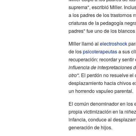
suprema", escribió Miller. Inclu
a los padres de los trastornos 
criaturas de la pedagogía negra
padres" fue uno de los blancos 
Miller llamó al
electroshock
para
de los
psicoterapeutas
a sus cl
recuperación: recordar y sentir 
influencia de interpretaciones 
otro".
El perdón no resuelve el 
desplazamiento hacia chivos ex
un horrendo vapuleo parental.
El común denominador en los es
propia victimización en la niñe
infancia, conduce al desplazami
generación de hijos.