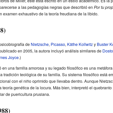
ibros de Miller, éste está escrito en un estilo académico. Es la pr
 parecerse a las pedagogías negras que describió en
Por tu prop
un examen exhaustivo de la teoría freudiana de la libido.
8)
psicobiografía de
Nietzsche
,
Picasso
,
Käthe Kollwitz
y
Buster K
ublicado en 2005, la autora incluyó análisis similares de
Dosto
mes Joyce
.)
ó en una familia amorosa y su legado filosófico es una metáfor
a tradición teológica de su familia. Su sistema filosófico está 
ional con el niño oprimido que llevaba dentro. Aunque Nietzs
la teoría genética de la locura. Más bien, interpretó el quebrant
iar de puericultura prusiana.
988)