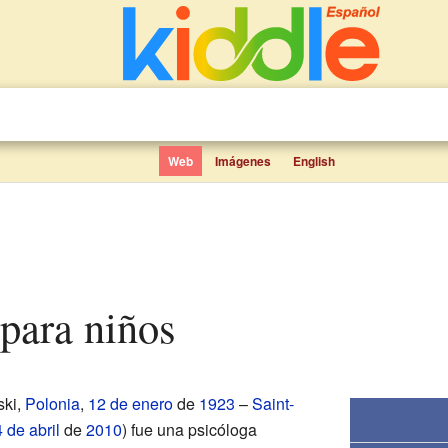
Web
Imágenes
English
r para niños
ski,
Polonia
,
12 de enero
de
1923
–
Saint-
 de abril
de
2010
) fue una psicóloga