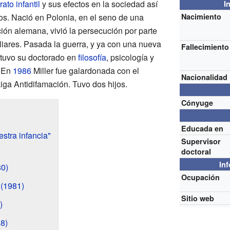
rato infantil
y sus efectos en la sociedad así
I
os. Nació en Polonia, en el seno de una
Nacimiento
ión alemana, vivió la persecución por parte
iliares. Pasada la guerra, y ya con una nueva
Fallecimiento
btuvo su doctorado en
filosofía
, psicología y
. En
1986
Miller fue galardonada con el
Nacionalidad
Liga Antidifamación. Tuvo dos hijos.
Cónyuge
Educada en
stra infancia"
Supervisor
doctoral
In
0)
Ocupación
(1981)
Sitio web
)
8)