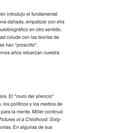
ién introdujo el fundamental
sona dañada, empatizar con ella
utobiográfico en otro sentido.
edad colude con las teorías de
s han "proscrito".
ernos años refuerzan nuestra
era. El "muro del silencio"
, los políticos y los medios de
para la mente. Miller continuó
ictures of a Childhood: Sixty-
morias. En algunas de sus