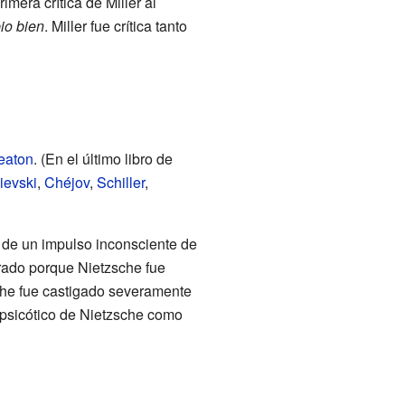
imera crítica de Miller al
io bien
. Miller fue crítica tanto
eaton
. (En el último libro de
ievski
,
Chéjov
,
Schiller
,
a de un impulso inconsciente de
errado porque Nietzsche fue
che fue castigado severamente
o psicótico de Nietzsche como