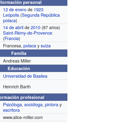
nformación personal
12 de enero
de
1923
Leópolis
(
Segunda República
polaca
)
14 de abril
de
2010
(87 años)
Saint-Rémy-de-Provence
(
Francia
)
Francesa,
polaca
y
suiza
Familia
Andreas Miller
Educación
Universidad de Basilea
Heinrich Barth
formación profesional
Psicóloga
,
socióloga
,
pintora
y
escritora
www.alice-miller.com