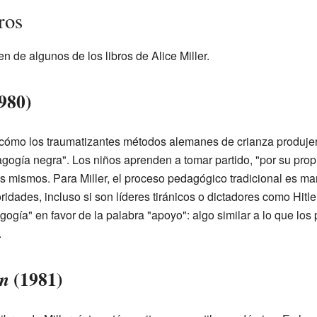
ros
n de algunos de los libros de Alice Miller.
980)
e cómo los traumatizantes métodos alemanes de crianza produjer
agogía negra". Los niños aprenden a tomar partido, "por su propi
s mismos. Para Miller, el proceso pedagógico tradicional es man
ridades, incluso si son líderes tiránicos o dictadores como Hitle
ía" en favor de la palabra "apoyo": algo similar a lo que los 
.
(1981)
en