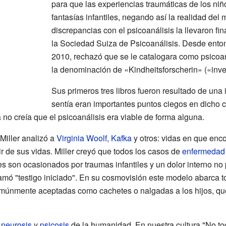
para que las experiencias traumáticas de los ni
fantasías infantiles, negando así la realidad del m
discrepancias con el psicoanálisis la llevaron f
la Sociedad Suiza de Psicoanálisis. Desde ento
2010, rechazó que se le catalogara como psicoan
la denominación de «Kindheitsforscherin» («inves
Sus primeros tres libros fueron resultado de una 
sentía eran importantes puntos ciegos en dicho
ya no creía que el psicoanálisis era viable de forma alguna.
Miller analizó a
Virginia Woolf
,
Kafka
y otros: vidas en que enco
r de sus vidas. Miller creyó que todos los casos de
enfermedad
es son ocasionados por traumas infantiles y un dolor interno n
lamó "testigo iniciado". En su cosmovisión este modelo abarca t
comúnmente aceptadas como cachetes o nalgadas a los hijos, qu
s
neurosis
y
psicosis
de la humanidad. En nuestra cultura "No toq