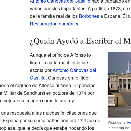
Antonio Cánovas del Castillo
había trabajado en 
varios puestos importantes. A partir de 1873, se 
de la familia real de los
Borbones
a España. Él fu
Restauración borbónica
.
¿Quién Ayudó a Escribir el M
Aunque el príncipe Alfonso lo
firmó, la carta-manifiesto fue
escrita por
Antonio Cánovas del
Castillo
. Cánovas era el líder
ría el regreso de Alfonso al trono. El príncipe
 Militar de Sandhurst en octubre de 1874 por
 mejorar su imagen como futuro rey.
 una respuesta a las muchas felicitaciones que
sde España por su cumpleaños número 17. Una de
Vista de la
Re
 nobleza, que le decía que estaba "tocando los
la estatua de 