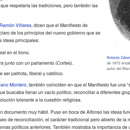
 que respetaría las tradiciones, pero también las
Ramón Villares
, dicen que el Manifiesto de
aro de los principios del nuevo gobierno que se
s ideas principales:
eal en el trono.
Antonio Cánov
 junto con un parlamento (Cortes).
de 1873 enca
autor del Mani
ser patriota, liberal y católico.
ciano Montero
, también coinciden en que el Manifiesto fue una "s
e buscaba llenar un vacío político, reconciliar a diferentes grup
olución tolerante a la cuestión religiosa.
un documento muy hábil. Puso en boca de Alfonso las ideas fu
o de reconciliación, el carácter tradicional pero abierto de la 
mas políticos anteriores. También mostraba la importancia de uni