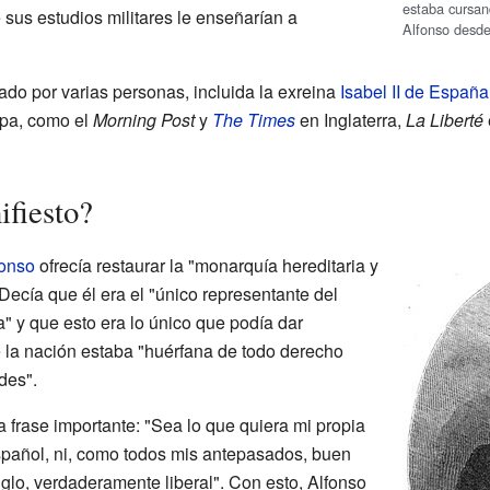
estaba cursand
e sus estudios militares le enseñarían a
Alfonso desde
sado por varias personas, incluida la exreina
Isabel II de España
opa, como el
Morning Post
y
The Times
en Inglaterra,
La Liberté
fiesto?
fonso
ofrecía restaurar la "monarquía hereditaria y
Decía que él era el "único representante del
 y que esto era lo único que podía dar
e la nación estaba "huérfana de todo derecho
des".
 frase importante: "Sea lo que quiera mi propia
español, ni, como todos mis antepasados, buen
iglo, verdaderamente liberal". Con esto, Alfonso