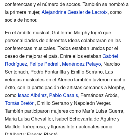
conferencias y el número de socios. También se nombró a
la primera mujer,
Alejandrina Gessler de Lacroix
, como
socia de honor.
En el ámbito musical, Guillermo Morphy logró que
personalidades de diferentes ideas colaboraran en las
conferencias musicales. Todos estaban unidos por el
deseo de mejorar el país. Entre ellos estaban
Gabriel
Rodríguez
,
Felipe Pedrell
,
Menéndez Pelayo
, Narciso
Sentenach, Pedro Fontanilla y Emilio Serrano. Las
veladas musicales en el Ateneo también tuvieron mucho
éxito, con la participación de artistas cercanos a Morphy,
como
Isaac Albéniz
,
Pablo Casals
, Fernández Arbós,
Tomás Bretón
, Emilio Serrano y Napoleón Verger.
También participaron mujeres como María Luisa Guerra,
María Luisa Chevallier, Isabel Echevarría de Aguirre y
Matilde Torregrosa, y figuras internacionales como
D'Albert y Francis Planté.