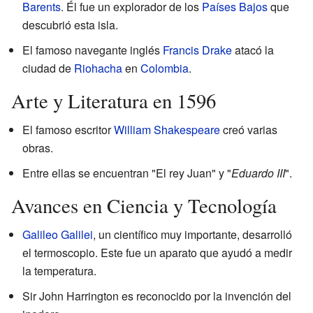
Barents
. Él fue un explorador de los
Países Bajos
que
descubrió esta isla.
El famoso navegante inglés
Francis Drake
atacó la
ciudad de
Riohacha
en
Colombia
.
Arte y Literatura en 1596
El famoso escritor
William Shakespeare
creó varias
obras.
Entre ellas se encuentran "El rey Juan" y "
Eduardo III
".
Avances en Ciencia y Tecnología
Galileo Galilei
, un científico muy importante, desarrolló
el termoscopio. Este fue un aparato que ayudó a medir
la temperatura.
Sir John Harrington es reconocido por la invención del