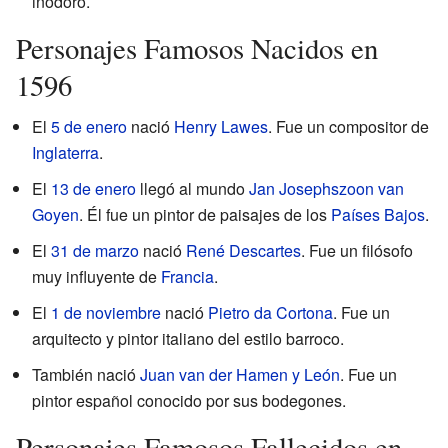
inodoro.
Personajes Famosos Nacidos en
1596
El
5 de enero
nació
Henry Lawes
. Fue un compositor de
Inglaterra
.
El
13 de enero
llegó al mundo
Jan Josephszoon van
Goyen
. Él fue un pintor de paisajes de los
Países Bajos
.
El
31 de marzo
nació
René Descartes
. Fue un filósofo
muy influyente de
Francia
.
El
1 de noviembre
nació
Pietro da Cortona
. Fue un
arquitecto y pintor italiano del estilo barroco.
También nació
Juan van der Hamen y León
. Fue un
pintor español conocido por sus bodegones.
Personajes Famosos Fallecidos en