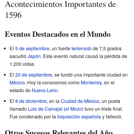
Acontecimientos Importantes de
1596
Eventos Destacados en el Mundo
El
5 de septiembre
, un fuerte
terremoto
de 7,5 grados
sacudió
Japón
. Este evento natural causó la pérdida de
1.200 vidas.
El
20 de septiembre
, se fundó una importante ciudad en
México
. Hoy la conocemos como
Monterrey
, en el
estado de
Nuevo León
.
El
8 de diciembre
, en la
Ciudad de México
, un poeta
llamado
Luis de Carvajal (el Mozo)
tuvo un triste final.
Fue condenado por la
Inquisición española
y falleció.
Otros Sucesos Relevantes del Año