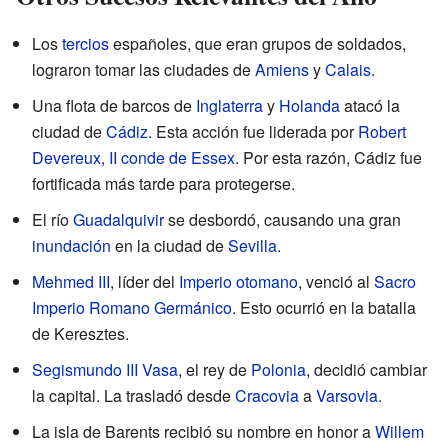
Los
tercios
españoles, que eran grupos de soldados,
lograron tomar las ciudades de
Amiens
y
Calais
.
Una flota de barcos de
Inglaterra
y
Holanda
atacó la
ciudad de
Cádiz
. Esta acción fue liderada por
Robert
Devereux, II conde de Essex
. Por esta razón, Cádiz fue
fortificada más tarde para protegerse.
El río
Guadalquivir
se desbordó, causando una gran
inundación
en la ciudad de
Sevilla
.
Mehmed III
, líder del
Imperio otomano
, venció al
Sacro
Imperio Romano Germánico
. Esto ocurrió en la batalla
de Keresztes.
Segismundo III Vasa
, el rey de
Polonia
, decidió cambiar
la capital. La trasladó desde
Cracovia
a
Varsovia
.
La isla de Barents recibió su nombre en honor a
Willem