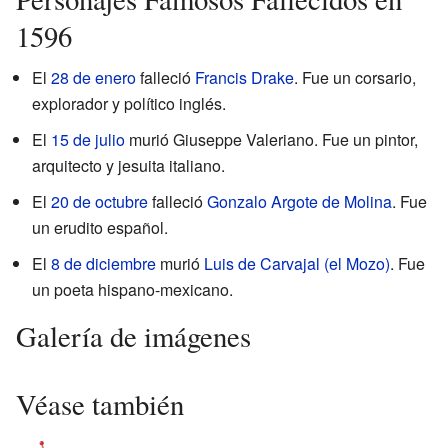
1596
El
28 de enero
falleció
Francis Drake
. Fue un corsario,
explorador y político inglés.
El
15 de julio
murió Giuseppe Valeriano. Fue un pintor,
arquitecto y jesuita italiano.
El
20 de octubre
falleció
Gonzalo Argote de Molina
. Fue
un erudito español.
El
8 de diciembre
murió
Luis de Carvajal (el Mozo)
. Fue
un poeta hispano-mexicano.
Galería de imágenes
Véase también