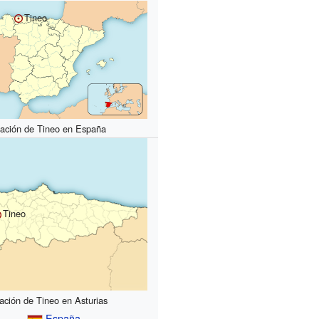
Tineo
cación de Tineo en España
Tineo
ación de Tineo en Asturias
España