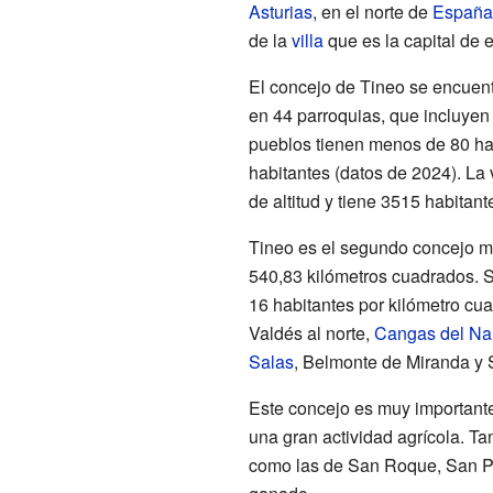
Asturias
, en el norte de
España
de la
villa
que es la capital de 
El concejo de Tineo se encuentr
en 44 parroquias, que incluye
pueblos tienen menos de 80 habi
habitantes (datos de 2024). La v
de altitud y tiene 3515 habitant
Tineo es el segundo concejo má
540,83 kilómetros cuadrados. 
16 habitantes por kilómetro cu
Valdés al norte,
Cangas del Na
Salas
, Belmonte de Miranda y 
Este concejo es muy importante
una gran actividad agrícola. Ta
como las de San Roque, San Ped