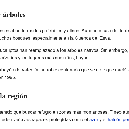
 árboles
es estaban formados por robles y alisos. Aunque el uso del ter
uchos bosques, especialmente en la Cuenca del Esva.
eucaliptos han reemplazado a los árboles nativos. Sin embargo
servados y, en lugares más sombríos, hayas.
rbayón de Valentín, un roble centenario que se cree que nació 
en 1995.
la región
enido que buscar refugio en zonas más montañosas, Tineo aún
ueden ver aves rapaces protegidas como el
azor
y el
halcón pe