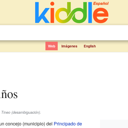
Web
Imágenes
English
iños
e Tineo (desambiguación).
 un concejo (municipio) del
Principado de