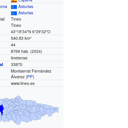
noma
Asturias
Asturias
ial
Tineo
Tineo
43°18′34″N
6°29′32″O
540,83 km²
44
8769 hab.
(2024)
tinetense
33870
al
Montserrat Fernández
Álvarez (
PP
)
www.tineo.es