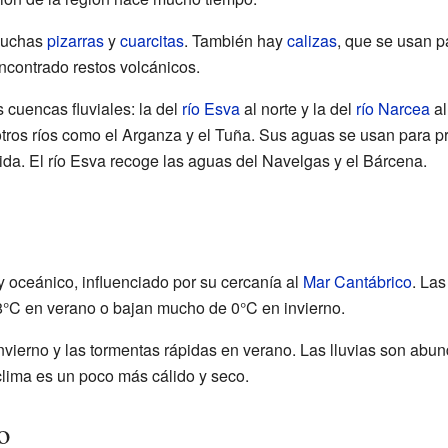
muchas
pizarras
y
cuarcitas
. También hay
calizas
, que se usan p
contrado restos volcánicos.
s cuencas fluviales: la del
río Esva
al norte y la del
río Narcea
al
tros ríos como el Arganza y el Tuña. Sus aguas se usan para pro
ida. El río Esva recoge las aguas del Navelgas y el Bárcena.
y oceánico, influenciado por su cercanía al
Mar Cantábrico
. Las
8°C en verano o bajan mucho de 0°C en invierno.
ierno y las tormentas rápidas en verano. Las lluvias son abun
 clima es un poco más cálido y seco.
o