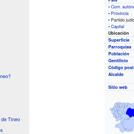
•
Com. autó
•
Provincia
• Partido judic
•
Capital
Ubicación
Superficie
Parroquias
Población
Gentilicio
Código post
Alcalde
ineo?
Sitio web
 de Tineo
es