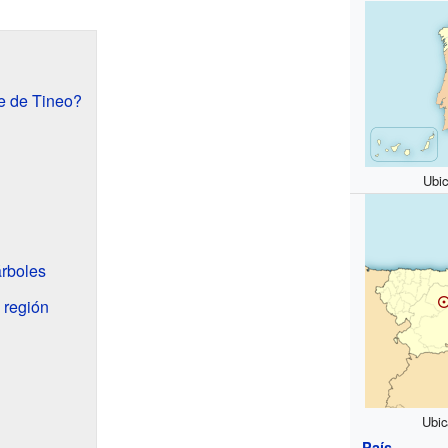
e de Tineo?
Ubi
árboles
 región
Ubic
País