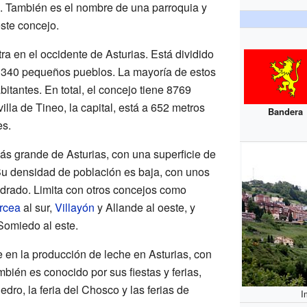
. También es el nombre de una parroquia y
este concejo.
a en el occidente de Asturias. Está dividido
n 340 pequeños pueblos. La mayoría de estos
tantes. En total, el concejo tiene 8769
illa de Tineo, la capital, está a 652 metros
Bandera
es.
s grande de Asturias, con una superficie de
Su densidad de población es baja, con unos
adrado. Limita con otros concejos como
rcea
al sur,
Villayón
y Allande al oeste, y
Somiedo al este.
 en la producción de leche en Asturias, con
mbién es conocido por sus fiestas y ferias,
ro, la feria del Chosco y las ferias de
I