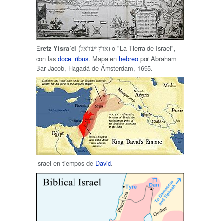
(
) o "La Tierra de Israel",
Eretz Yisraˈel
ארץ ישראל
con las
doce tribus
. Mapa en
hebreo
por Abraham
Bar Jacob, Hagadá de Ámsterdam, 1695.
Israel en tiempos de
David
.