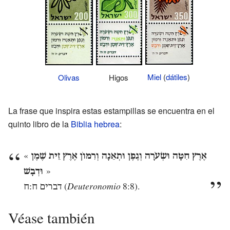
Miel
(
dátiles
)
Olivas
Higos
La frase que inspira estas estampillas se encuentra en el
quinto libro de la
Biblia hebrea
:
«
אֶרֶץ חִטָּה וּשְׂעֹרָה וְגֶפֶן וּתְאֵנָה וְרִמּוֹן אֶרֶץ זֵית שֶׁמֶן
»
וּדְבָשׁ
(
Deuteronomio
8:8).
דברים ח:ח
Véase también