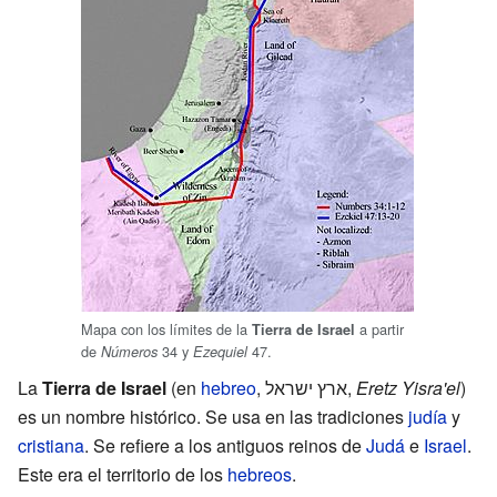
Mapa con los límites de la
a partir
Tierra de Israel
de
34 y
47.
Números
Ezequiel
La
Tierra de Israel
(en
hebreo
,
ארץ ישראל
‎,
Eretz Yisra'el
)
es un nombre histórico. Se usa en las tradiciones
judía
y
cristiana
. Se refiere a los antiguos reinos de
Judá
e
Israel
.
Este era el territorio de los
hebreos
.