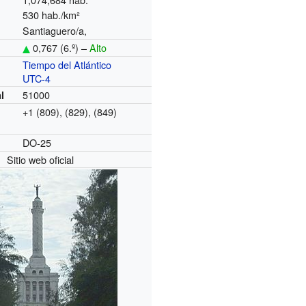
530 hab./km²
Santiaguero/a,
0,767 (6.º) –
Alto
Tiempo del Atlántico
o
UTC-4
51000
l
+1 (809), (829), (849)
DO-25
Sitio web oficial