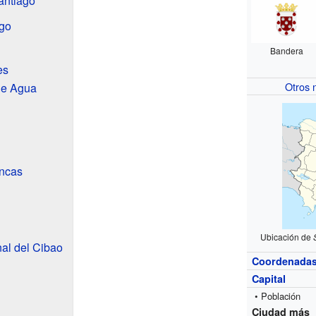
antiago
ago
Bandera
es
Otros
de Agua
ancas
Ubicación de
nal del Cibao
Coordenada
Capital
• Población
Ciudad más