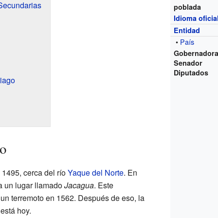
 Secundarias
poblada
Idioma oficia
Entidad
•
País
Gobernador
Senador
Diputados
iago
go
 1495, cerca del río
Yaque del Norte
. En
 a un lugar llamado
Jacagua
. Este
 un terremoto en 1562. Después de eso, la
está hoy.