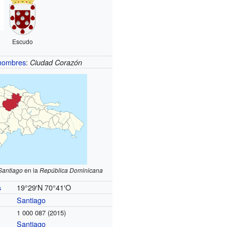
Escudo
 nombres
:
Ciudad Corazón
Santiago
en la
República Dominicana
19°29′N
70°41′O
s
Santiago
1 000 087 (2015)
Santiago