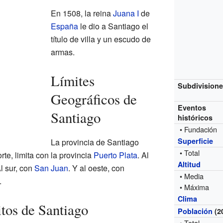
En 1508, la reina
Juana I
de
España
le dio a Santiago el
título de villa y un escudo de
armas.
Límites
Subdivision
Geográficos de
Eventos
Santiago
históricos
• Fundación
Superficie
La provincia de Santiago
• Total
rte, limita con la provincia
Puerto Plata
. Al
Altitud
Al sur, con
San Juan
. Y al oeste, con
• Media
.
• Máxima
Clima
itos de Santiago
Población
(2
• Total