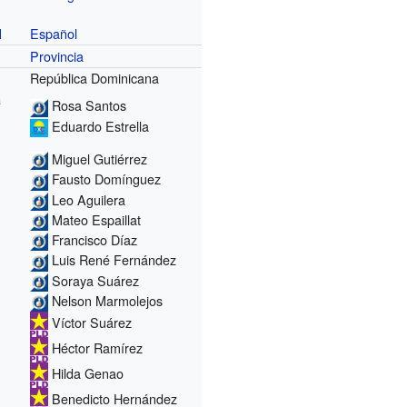
Español
l
Provincia
República Dominicana
a
Rosa Santos
Eduardo Estrella
Miguel Gutiérrez
Fausto Domínguez
Leo Aguilera
Mateo Espaillat
Francisco Díaz
Luis René Fernández
Soraya Suárez
Nelson Marmolejos
Víctor Suárez
Héctor Ramírez
Hilda Genao
Benedicto Hernández