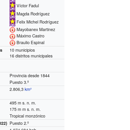
Víctor Fadul
Magda Rodríguez
Felix Michel Rodríguez
Mayobanex Martinez
Máximo Castro
Braulio Espinal
10 municipios
es
16 distritos municipales
Provincia desde 1844
Puesto 3.º
2.806,3
km²
495 m s. n. m.
175 m m s. n. m.
Tropical monzónico
Puesto 2.º
022)
1,074,684 hab.