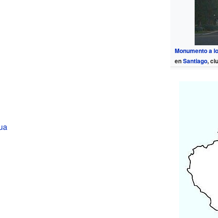
Monumento a lo
en
Santiago
, ci
ua