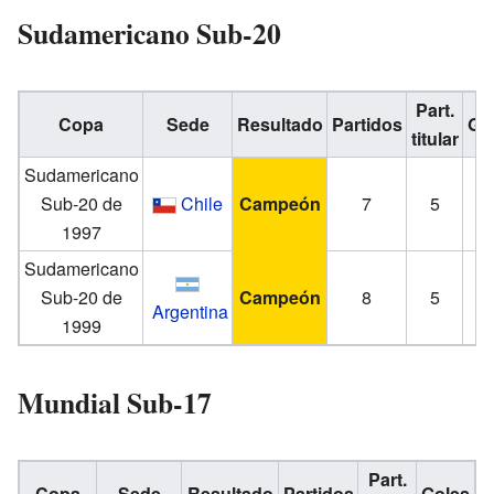
Sudamericano Sub-20
Part.
Copa
Sede
Resultado
Partidos
Go
titular
Sudamericano
Sub-20 de
Chile
Campeón
7
5
1997
Sudamericano
Sub-20 de
Campeón
8
5
Argentina
1999
Mundial Sub-17
Part.
Copa
Sede
Resultado
Partidos
Goles