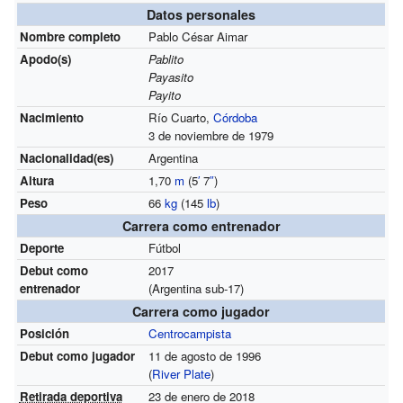
Datos personales
Nombre completo
Pablo César Aimar
Apodo(s)
Pablito
Payasito
Payito
Nacimiento
Río Cuarto,
Córdoba
3 de noviembre de 1979
Nacionalidad(es)
Argentina
Altura
1,70
m
(5
′
7
″
)
Peso
66
kg
(145
lb
)
Carrera como entrenador
Deporte
Fútbol
Debut como
2017
entrenador
(Argentina sub-17)
Carrera como jugador
Posición
Centrocampista
Debut como jugador
11 de agosto de 1996
(
River Plate
)
Retirada deportiva
23 de enero de 2018