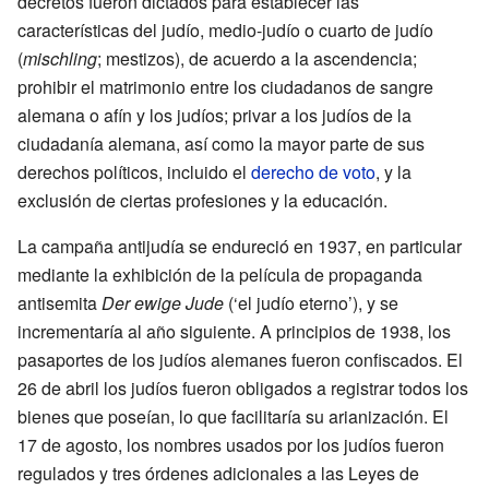
decretos fueron dictados para establecer las
características del judío, medio-judío o cuarto de judío
(
mischling
; mestizos), de acuerdo a la ascendencia;
prohibir el matrimonio entre los ciudadanos de sangre
alemana o afín y los judíos; privar a los judíos de la
ciudadanía alemana, así como la mayor parte de sus
derechos políticos, incluido el
derecho de voto
, y la
exclusión de ciertas profesiones y la educación.
La campaña antijudía se endureció en 1937, en particular
mediante la exhibición de la película de propaganda
antisemita
Der ewige Jude
(‘el judío eterno’), y se
incrementaría al año siguiente. A principios de 1938, los
pasaportes de los judíos alemanes fueron confiscados. El
26 de abril los judíos fueron obligados a registrar todos los
bienes que poseían, lo que facilitaría su arianización. El
17 de agosto, los nombres usados por los judíos fueron
regulados y tres órdenes adicionales a las Leyes de