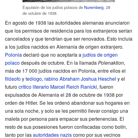
Expulsión de los judíos polacos de
Nuremberg
, 28
de octubre de 1938.
En agosto de 1938 las autoridades alemanas anunciaron
que los permisos de residencia para los extranjeros serían
cancelados y que tendrían que ser renovados. Esto incluía
a los judíos nacidos en Alemania de origen extranjero.
Polonia
declaró que no aceptaría a
judíos de origen
polaco
después de octubre. En la llamada
Polenaktion
,
más de 17 000 judíos nacidos en Polonia, entre ellos el
filósofo
y
teólogo
,
rabino
Abraham Joshua Heschel
y el
futuro
crítico literario
Marcel Reich Ranicki
, fueron
expulsados de Alemania el 28 de octubre de 1938 por
orden de Hitler. Se les ordenó abandonar sus hogares en
una sola noche, y solo se les permitió llevar consigo una
maleta por persona para empacar sus pertenencias. El
resto de sus posesiones fueron confiscadas como botín,
tanto por las
autoridades nazis
como por sus vecinos