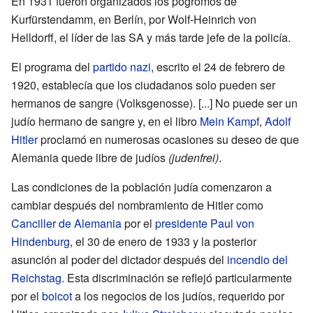
En 1931 fueron organizados los pogromos de
Kurfürstendamm, en Berlín, por Wolf-Heinrich von
Helldorff, el líder de las SA y más tarde jefe de la policía.
El programa del
partido nazi
, escrito el 24 de febrero de
1920, establecía que los ciudadanos solo pueden ser
hermanos de sangre (Volksgenosse). [...] No puede ser un
judío hermano de sangre y, en el libro
Mein Kampf
,
Adolf
Hitler
proclamó en numerosas ocasiones su deseo de que
Alemania quede libre de judíos
(judenfrei)
.
Las condiciones de la población judía comenzaron a
cambiar después del nombramiento de Hitler como
Canciller de Alemania
por el
presidente
Paul von
Hindenburg
, el 30 de enero de 1933 y la posterior
asunción al poder del dictador después del
incendio del
Reichstag
. Esta discriminación se reflejó particularmente
por el
boicot
a los negocios de los judíos, requerido por