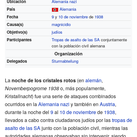
Ubicación
Alemania nazi
País
Alemania
Fecha
9
y
10 de noviembre
de
1938
Causa(s)
magnicidio
Objetivo(s)
judíos
Participantes
Tropas de asalto de las SA
conjuntamente
con la población civil alemana
Organización
Delegados
Sturmabteilung
La
noche de los cristales rotos
(en
alemán
,
Novemberpogrome 1938
o, más populamente,
Kristallnacht
) fue una serie de ataques combinados
ocurridos en la
Alemania nazi
y también en
Austria
,
durante la noche del
9
al
10 de noviembre
de
1938
,
llevados a cabo contra ciudadanos judíos por las
tropas de
asalto de las SA
junto con la población civil, mientras las
autoridades alemanas observaban sin intervenir, siendo