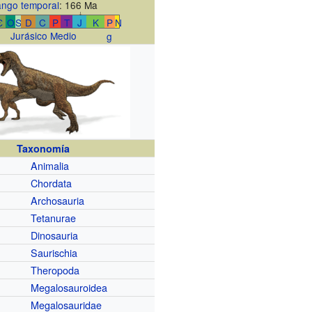
ngo temporal
: 166 Ma
↓
Є
O
S
D
C
P
T
J
K
P
N
Jurásico Medio
g
Taxonomía
Animalia
Chordata
Archosauria
Tetanurae
Dinosauria
Saurischia
Theropoda
Megalosauroidea
Megalosauridae