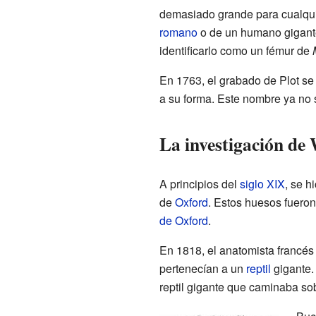
demasiado grande para cualquie
romano
o de un humano gigante.
identificarlo como un fémur de
En 1763, el grabado de Plot se
a su forma. Este nombre ya no 
La investigación de
A principios del
siglo XIX
, se h
de
Oxford
. Estos huesos fueron
de Oxford
.
En 1818, el anatomista francé
pertenecían a un
reptil
gigante.
reptil gigante que caminaba s