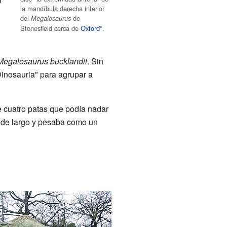
0
la mandíbula derecha inferior
del
de
Megalosaurus
Stonesfield cerca de
Oxford
".
Megalosaurus bucklandii
. Sin
inosauria" para agrupar a
 cuatro patas que podía nadar
s de largo y pesaba como un