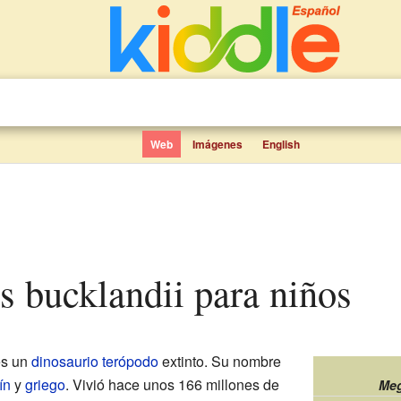
Web
Imágenes
English
us bucklandii para niños
s un
dinosaurio
terópodo
extinto. Su nombre
ín
y
griego
. Vivió hace unos 166 millones de
Meg