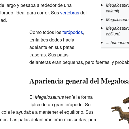
de largo y pesaba alrededor de una
Meqalosauru
)
calami
ibrado, ideal para correr. Sus
vértebras
del
Megalosauru
dad.
Megalosauru
Como todos los
terópodos
,
)
oblitum
tenía tres dedos hacia
... humanum
adelante en sus patas
traseras. Sus patas
delanteras eran pequeñas, pero fuertes, y proba
Apariencia general del Megalos
El
Megalosaurus
tenía la forma
típica de un gran terópodo. Su
a cola le ayudaba a mantener el equilibrio. Sus
ertes. Las patas delanteras eran más cortas, pero