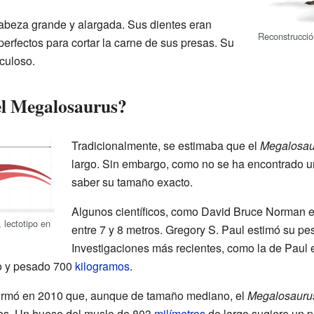
 cabeza grande y alargada. Sus dientes eran
Reconstrucci
perfectos para cortar la carne de sus presas. Su
culoso.
el Megalosaurus?
Tradicionalmente, se estimaba que el
Megalosau
largo. Sin embargo, como no se ha encontrado un 
saber su tamaño exacto.
Algunos científicos, como David Bruce Norman 
lectotipo en
entre 7 y 8 metros. Gregory S. Paul estimó su pe
Investigaciones más recientes, como la de Paul 
o y pesado 700
kilogramos
.
irmó en 2010 que, aunque de tamaño mediano, el
Megalosauru
es. Un hueso del muslo de 803
milímetros
de largo sugiere un p