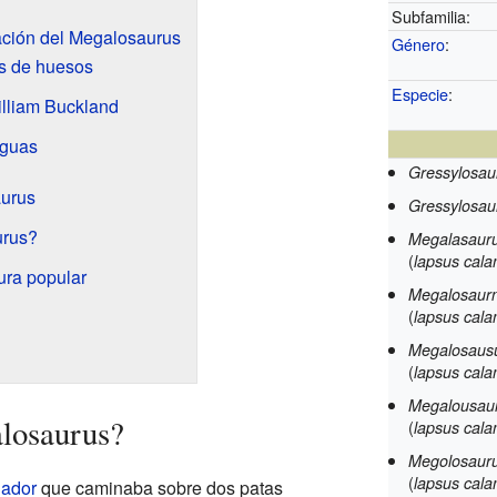
Subfamilia:
ación del Megalosaurus
Género
:
os de huesos
Especie
:
illiam Buckland
iguas
Gressylosau
aurus
Gressylosau
urus?
Megalasauru
(
lapsus cala
ura popular
Megalosaurn
(
lapsus cala
Megalosausu
(
lapsus cala
Megalousaur
losaurus?
(
lapsus cala
Megolosauru
(
lapsus cala
ador
que caminaba sobre dos patas