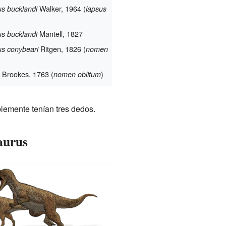
Walker, 1964 (
s bucklandi
lapsus
Mantell, 1827
s bucklandi
Ritgen, 1826 (
s conybeari
nomen
Brookes, 1763 (
)
nomen oblitum
blemente tenían tres dedos.
aurus