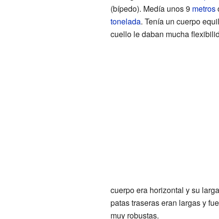
(bípedo). Medía unos 9
metros
tonelada
. Tenía un cuerpo equil
cuello le daban mucha flexibili
cuerpo era horizontal y su larg
patas traseras eran largas y fu
muy robustas.