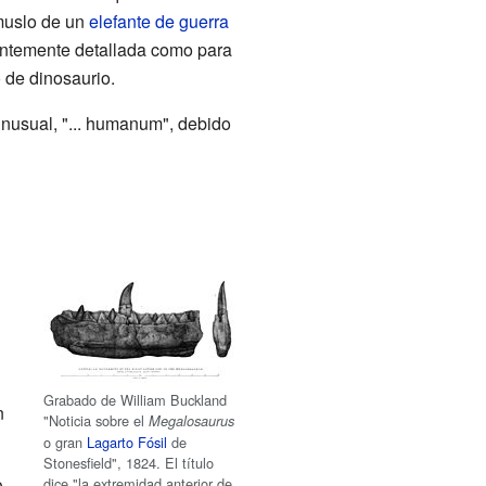
 muslo de un
elefante de guerra
ientemente detallada como para
 de dinosaurio.
inusual, "... humanum", debido
Grabado de William Buckland
n
"Noticia sobre el
Megalosaurus
o gran
Lagarto
Fósil
de
Stonesfield", 1824. El título
dice "la extremidad anterior de