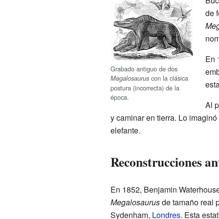
Buc
de 
Meg
nom
En 
Grabado antiguo de dos
emb
con la clásica
Megalosaurus
esta
postura (incorrecta) de la
época.
Al 
y caminar en tierra. Lo imagin
elefante.
Reconstrucciones an
En 1852, Benjamin Waterhouse
Megalosaurus
de tamaño real p
Sydenham,
Londres
. Esta esta