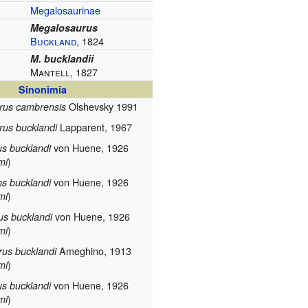
Megalosaurinae
Megalosaurus
Buckland
, 1824
M. bucklandii
Mantell, 1827
Sinonimia
Olshevsky 1991
rus cambrensis
Lapparent, 1967
rus bucklandi
von Huene, 1926
s bucklandi
)
mi
von Huene, 1926
s bucklandi
)
mi
von Huene, 1926
s bucklandi
)
mi
Ameghino, 1913
us bucklandi
)
mi
von Huene, 1926
s bucklandi
)
mi