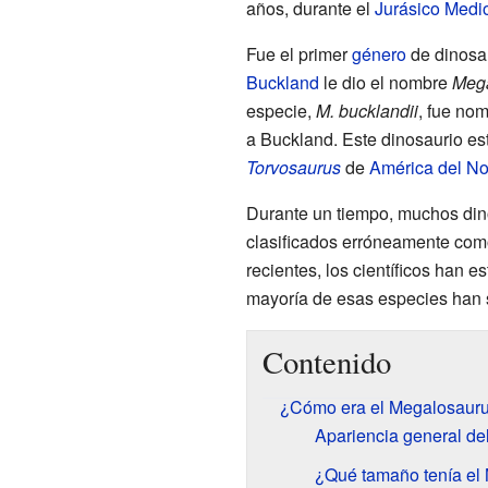
años, durante el
Jurásico Medi
Fue el primer
género
de dinosau
Buckland
le dio el nombre
Meg
especie,
M. bucklandii
, fue no
a Buckland. Este dinosaurio es
Torvosaurus
de
América del No
Durante un tiempo, muchos din
clasificados erróneamente co
recientes, los científicos han e
mayoría de esas especies han s
Contenido
¿Cómo era el Megalosaur
Apariencia general d
¿Qué tamaño tenía el