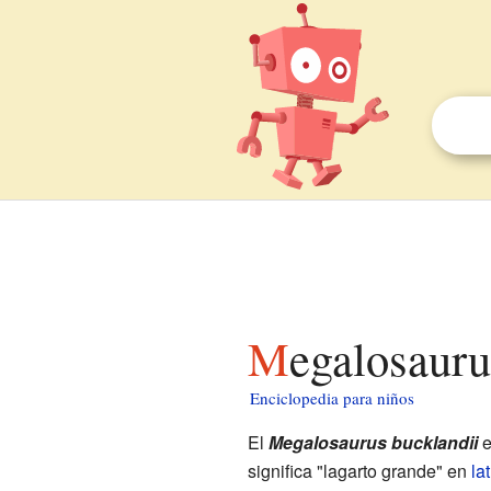
Megalosaur
Enciclopedia para niños
El
Megalosaurus bucklandii
e
significa "lagarto grande" en
lat