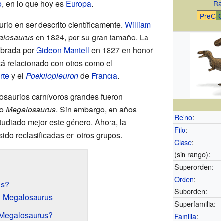
o
, en lo que hoy es
Europa
.
Ra
PreЄ
rio en ser descrito científicamente.
William
alosaurus
en 1824, por su gran tamaño. La
mbrada por
Gideon Mantell
en 1827 en honor
tá relacionado con otros como el
rte
y el
Poekilopleuron
de
Francia
.
osaurios carnívoros grandes fueron
mo
Megalosaurus
. Sin embargo, en años
Reino
:
studiado mejor este género. Ahora, la
Filo
:
ido reclasificadas en otros grupos.
Clase
:
(sin rango):
Superorden:
Orden
:
us?
Suborden:
el Megalosaurus
Superfamilia:
 Megalosaurus?
Familia
: