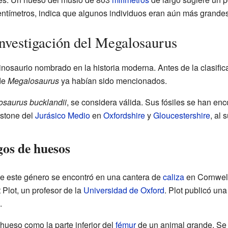
ntímetros, indica que algunos individuos eran aún más grandes
nvestigación del Megalosaurus
inosaurio nombrado en la historia moderna. Antes de la clasifica
de
Megalosaurus
ya habían sido mencionados.
saurus bucklandii
, se considera válida. Sus fósiles se han en
estone del
Jurásico Medio
en
Oxfordshire
y
Gloucestershire
, al
gos de huesos
de este género se encontró en una cantera de
caliza
en Cornwel
Plot, un profesor de la
Universidad de Oxford
. Plot publicó una
.
 hueso como la parte inferior del
fémur
de un animal grande. Se 