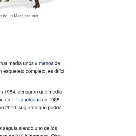
ón de un Megalosaurus.
rus
medía unos 9
metros
de
esqueleto completo, es difícil
en 1984, pensaron que medía
so en 1,1
toneladas
en 1988.
en 2010, sugieren que podría
s
seguía siendo uno de los
eso de 943 kilogramos. Otro