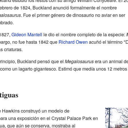
kland estudió los restos con su amigo William Conybeare. El 2
febrero de 1824, Buckland anunció formalmente el nombre
alosaurus
. Fue el primer género de dinosaurio no aviar en ser
brado.
1827,
Gideon Mantell
le dio el nombre completo de la especie:
argo, no fue hasta 1842 que
Richard Owen
acuñó el término "D
s criaturas.
principio, Buckland pensó que el
Megalosaurus
era un animal de
ó como un lagarto gigantesco. Estimó que medía unos 12 metro
tiguas
 Hawkins construyó un modelo de
ara una exposición en el Crystal Palace Park en
tua, que aún se conserva, mostraba al