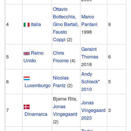
Ottavio
Bottecchia
,
Marco
4
Italia
Gino Bartali
,
Pantani
9
Fausto
1998
Coppi
(2)
Geraint
Reino
Chris
5
Thomas
6
Unido
Froome
(4)
2018
Andy
Nicolas
6
Schleck
*
5
Luxemburgo
Frantz
(2)
2010
Bjarne Riis,
Jonas
Jonas
7
Vingegaard
3
Dinamarca
Vingegaard
2023
(2)