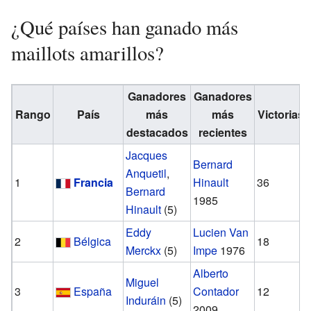
¿Qué países han ganado más
maillots amarillos?
Ganadores
Ganadores
Rango
País
más
más
Victorias
destacados
recientes
Jacques
Bernard
Anquetil
,
1
Francia
Hinault
36
Bernard
1985
Hinault
(5)
Eddy
Lucien Van
2
Bélgica
18
Merckx
(5)
Impe
1976
Alberto
Miguel
3
España
Contador
12
Induráin
(5)
2009