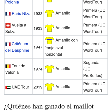
Polonia
WordTour)
Primera (UCI
Amarillo
París-Niza
1933
WordTour)
Vuelta a
Primera (UCI
Amarillo
1933
Suiza
WordTour)
Amarillo con
Critérium
Primera (UCI
1947
franja azul
del Dauphiné
WordTour)
horizontal
Segunda
Tour de
Amarillo
1974
(UCI
Valonia
ProSeries)
Primera (UCI
Amarillo
UAE Tour
2019
WordTour)
¿Quiénes han ganado el maillot