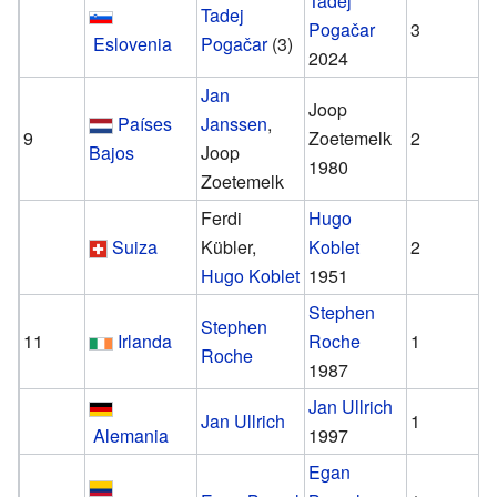
Tadej
Tadej
Pogačar
3
Eslovenia
Pogačar
(3)
2024
Jan
Joop
Países
Janssen
,
9
Zoetemelk
2
Bajos
Joop
1980
Zoetemelk
Ferdi
Hugo
Suiza
Kübler,
Koblet
2
Hugo Koblet
1951
Stephen
Stephen
11
Irlanda
Roche
1
Roche
1987
Jan Ullrich
Jan Ullrich
1
Alemania
1997
Egan