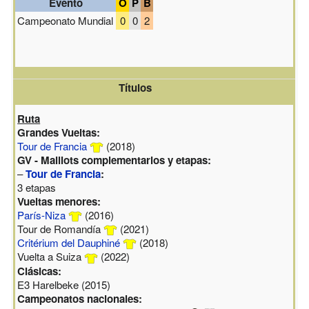
Evento
O
P
B
Campeonato Mundial
0
0
2
Títulos
Ruta
Grandes Vueltas:
Tour de Francia
(2018)
GV - Maillots complementarios y etapas:
–
Tour de Francia
:
3 etapas
Vueltas menores:
París-Niza
(2016)
Tour de Romandía
(2021)
Critérium del Dauphiné
(2018)
Vuelta a Suiza
(2022)
Clásicas:
E3 Harelbeke (2015)
Campeonatos nacionales: