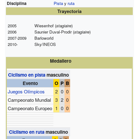
Disciplina
Pista
y
ruta
Trayectoria
2005
Wiesenhof (
stagiaire
)
2006
Saunier Duval-Prodir (
stagiaire
)
2007-2009
Barloworld
2010-
Sky/INEOS
Medallero
Ciclismo en pista
masculino
Evento
O
P
B
Juegos Olímpicos
2
0
0
Campeonato Mundial
3
2
0
Campeonato Europeo
1
0
0
Ciclismo en ruta
masculino