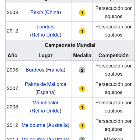
Persecución por
2008
Pekín
(
China
)
equipos
Londres
Persecución por
2012
(
Reino Unido
)
equipos
Campeonato Mundial
Año
Lugar
Medalla
Competición
Persecución por
2006
Burdeos
(
Francia
)
equipos
Palma de Mallorca
Persecución por
2007
(
España
)
equipos
Mánchester
Persecución por
2008
(
Reino Unido
)
equipos
Persecución por
2012
Melbourne
(
Australia
)
equipos
2012
Melbourne
(
Australia
)
Madison