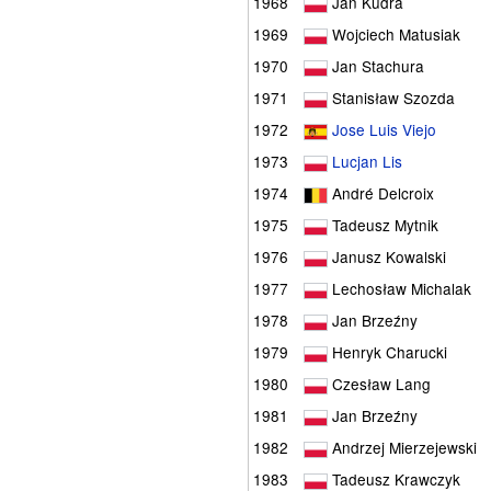
1968
Jan Kudra
1969
Wojciech Matusiak
1970
Jan Stachura
1971
Stanisław Szozda
1972
Jose Luis Viejo
1973
Lucjan Lis
1974
André Delcroix
1975
Tadeusz Mytnik
1976
Janusz Kowalski
1977
Lechosław Michalak
1978
Jan Brzeźny
1979
Henryk Charucki
1980
Czesław Lang
1981
Jan Brzeźny
1982
Andrzej Mierzejewski
1983
Tadeusz Krawczyk