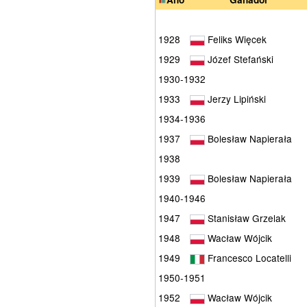
1928
Feliks Więcek
1929
Józef Stefański
1930-1932
1933
Jerzy Lipiński
1934-1936
1937
Bolesław Napierała
1938
1939
Bolesław Napierała
1940-1946
1947
Stanisław Grzelak
1948
Wacław Wójcik
1949
Francesco Locatelli
1950-1951
1952
Wacław Wójcik