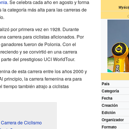
onia
. Se celebra cada año en agosto y forma
Wyści
 la categoría más alta para las carreras de
do.
alizó por primera vez en 1928. Durante
a carrera para ciclistas aficionados. Por
s ganadores fueron de Polonia. Con el
creciendo y se convirtió en una carrera
 parte del prestigioso UCI WorldTour.
ina de esta carrera entre los años 2000 y
l principio, la carrera femenina era para
País
el tiempo también atrajo a ciclistas
Categoría
Fecha
Creación
Edición
Organizador
 Carrera de Ciclismo
Formato