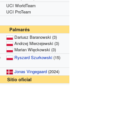
UCI WorldTeam
UCI ProTeam
Palmarés
Dariusz Baranowski (3)
Andrzej Mierzejewski (3)
Marian Więckowski (3)
e
Ryszard Szurkowski
(15)
Jonas Vingegaard
(2024)
Sitio oficial