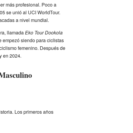
ser más profesional. Poco a
05 se unió al UCI WorldTour.
tacadas a nivel mundial.
era, llamada
Eko Tour Dookola
e empezó siendo para ciclistas
l ciclismo femenino. Después de
y en 2024.
 Masculino
istoria. Los primeros años