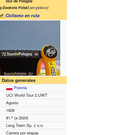
Tour de Pologne
g Dookoła Polski
(en polaco)
Ciclismo en ruta
Datos generales
Polonia
UCI World Tour 2.UWT
Agosto
1928
81.ª (a 2024)
Lang Team Sp. z o.o.
Carrera por etapas