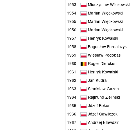
1953
Mieczysław Wilczewski
1954
Marian Więckowski
1955
Marian Więckowski
1956
Marian Więckowski
1957
Henryk Kowalski
1958
Bogusław Fornalczyk
1959
Wiesław Podobas
1960
Roger Diercken
1961
Henryk Kowalski
1962
Jan Kudra
1963
Stanisław Gazda
1964
Rajmund Zieliński
1965
Józef Beker
1966
Józef Gawliczek
1967
Andrzej Bławdzin