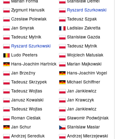
Marian Forma
Stanisław Demel
Zygmunt Hanusik
Ryszard Szurkowski
Czesław Polewiak
Tadeusz Szpak
Jan Smyrak
Ladislav Zakretta
Tadeusz Mytnik
Stanisław Gazda
Ryszard Szurkowski
Tadeusz Mytnik
Ludo Peeters
Wojciech Matusiak
Hans-Joachim Hartnick
Marian Majkowski
Jan Brzeźny
Hans-Joachim Vogel
Tadeusz Skrzypek
Michael Schiffner
Tadeusz Wojtas
Jan Jankiewicz
Janusz Kowalski
Jan Krawczyk
Tadeusz Wojtas
Jan Jankiewicz
Roman Cieślak
Sławomir Podwójniak
Jan Schur
Stanislaw Masiar
Andrzej Serediuk
Andrzej Mierzejewski