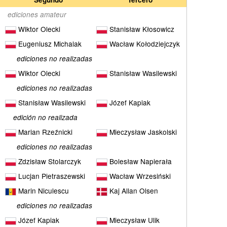
ediciones amateur
Wiktor Olecki
Stanisław Kłosowicz
Eugeniusz Michalak
Wacław Kołodziejczyk
ediciones no realizadas
Wiktor Olecki
Stanisław Wasilewski
ediciones no realizadas
Stanisław Wasilewski
Józef Kapiak
edición no realizada
Marian Rzeźnicki
Mieczysław Jaskolski
ediciones no realizadas
Zdzisław Stolarczyk
Bolesław Napierała
Lucjan Pietraszewski
Wacław Wrzesiński
Marin Niculescu
Kaj Allan Olsen
ediciones no realizadas
Józef Kapiak
Mieczysław Ulik