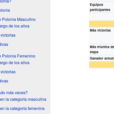
lonia?
Equipos
olonia
participantes
e Polonia Masculino
argo de los años
Más victorias
victorias
tivas
Más triunfos d
etapa
e Polonia Femenino
Ganador actual
argo de los años
victorias
tivas
ado más veces?
 en la categoría masculina
 en la categoría femenina