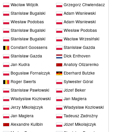
Wacław Wójcik
Grzegorz Chwiendacz
Stanisław Bugalski
Adam Wisniewski
Wiesław Podobas
Adam Wisniewski
Stanisław Bugalski
Wiesław Podobas
Stanisław Bugalski
Wacław Wrzesiński
Constant Goossens
Stanisław Gazda
Stanisław Gazda
Dick Enthoven
Jan Kudra
Anatoly Olizarenko
Bogusław Fornalczyk
Eberhard Butzke
Roger Swerts
Sylwester Góral
Stanisław Pawłowski
Józef Beker
Władysław Kozłowski
Jan Magiera
Jerzy Mikołajczyk
Władysław Kozłowski
Jan Magiera
Tadeusz Zadrożny
Alexandre Kulibin
Józef Mikołajczyk