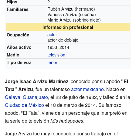
2
Hijos
Rubén Arvizu (hermano)
Familiares
Vanessa Arvizu (sobrina)
Mario Arvizu (sobrino nieto)
Información profesional
actor
Ocupación
actor de doblaje
1953–2014
Años activo
televisión
Medio
tenor
Tipo de voz
Jorge Isaac Arvizu Martínez
, conocido por su apodo
"El
Tata" Arvizu
, fue un talentoso
actor
mexicano
. Nació en
Celaya
,
Guanajuato
, el 23 de julio de 1932, y falleció en la
Ciudad de México
el 18 de marzo de 2014. Su famoso
apodo, "El Tata", viene de un personaje que interpretó en
la serie de televisión
Mis huéspedes
.
Jorge Arvizu fue muy reconocido por su trabajo en el