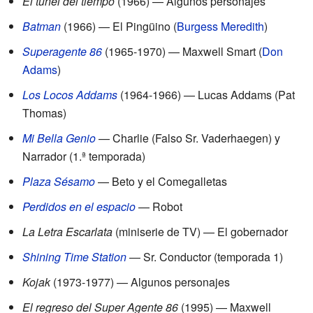
El túnel del tiempo
(1966) — Algunos personajes
Batman
(1966) — El Pingüino (
Burgess Meredith
)
Superagente 86
(1965-1970) — Maxwell Smart (
Don
Adams
)
Los Locos Addams
(1964-1966) — Lucas Addams (Pat
Thomas)
Mi Bella Genio
— Charlie (Falso Sr. Vaderhaegen) y
Narrador (1.ª temporada)
Plaza Sésamo
— Beto y el Comegalletas
Perdidos en el espacio
— Robot
La Letra Escarlata
(miniserie de TV) — El gobernador
Shining Time Station
— Sr. Conductor (temporada 1)
Kojak
(1973-1977) — Algunos personajes
El regreso del Super Agente 86
(1995) — Maxwell