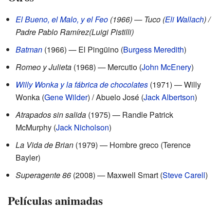
El Bueno, el Malo, y el Feo
(1966) — Tuco (
Eli Wallach
) /
Padre Pablo Ramírez(Luigi Pistilli)
Batman
(1966) — El Pingüino (
Burgess Meredith
)
Romeo y Julieta
(1968) — Mercutio (
John McEnery
)
Willy Wonka y la fábrica de chocolates
(1971) — Willy
Wonka (
Gene Wilder
) / Abuelo José (
Jack Albertson
)
Atrapados sin salida
(1975) — Randle Patrick
McMurphy (
Jack Nicholson
)
La Vida de Brian
(1979) — Hombre greco (Terence
Bayler)
Superagente 86
(2008) — Maxwell Smart (
Steve Carell
)
Películas animadas