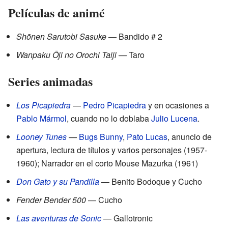
Películas de animé
Shōnen Sarutobi Sasuke
— Bandido # 2
Wanpaku Ōji no Orochi Taiji
— Taro
Series animadas
Los Picapiedra
—
Pedro Picapiedra
y en ocasiones a
Pablo Mármol
, cuando no lo doblaba
Julio Lucena
.
Looney Tunes
—
Bugs Bunny
,
Pato Lucas
, anuncio de
apertura, lectura de títulos y varios personajes (1957-
1960); Narrador en el corto Mouse Mazurka (1961)
Don Gato y su Pandilla
— Benito Bodoque y Cucho
Fender Bender 500
— Cucho
Las aventuras de Sonic
— Gallotronic