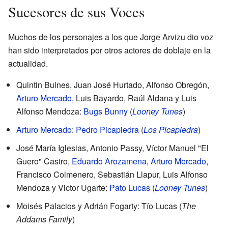
Sucesores de sus Voces
Muchos de los personajes a los que Jorge Arvizu dio voz
han sido interpretados por otros actores de doblaje en la
actualidad.
Quintin Bulnes, Juan José Hurtado, Alfonso Obregón,
Arturo Mercado
, Luis Bayardo, Raúl Aldana y Luis
Alfonso Mendoza:
Bugs Bunny
(
Looney Tunes
)
Arturo Mercado
:
Pedro Picapiedra
(
Los Picapiedra
)
José María Iglesias, Antonio Passy, Víctor Manuel "El
Guero" Castro,
Eduardo Arozamena
,
Arturo Mercado
,
Francisco Colmenero, Sebastián Llapur, Luis Alfonso
Mendoza y Victor Ugarte:
Pato Lucas
(
Looney Tunes
)
Moisés Palacios y Adrián Fogarty: Tío Lucas (
The
Addams Family
)