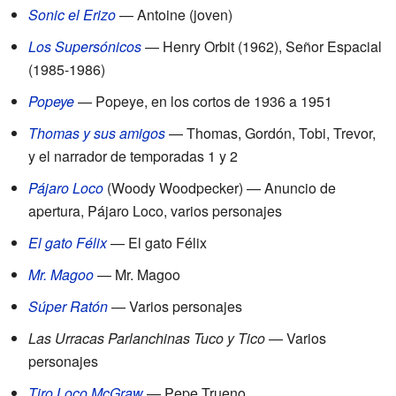
Sonic el Erizo
— Antoine (joven)
Los Supersónicos
— Henry Orbit (1962), Señor Espacial
(1985-1986)
Popeye
— Popeye, en los cortos de 1936 a 1951
Thomas y sus amigos
— Thomas, Gordón, Tobi, Trevor,
y el narrador de temporadas 1 y 2
Pájaro Loco
(Woody Woodpecker) — Anuncio de
apertura, Pájaro Loco, varios personajes
El gato Félix
— El gato Félix
Mr. Magoo
— Mr. Magoo
Súper Ratón
— Varios personajes
Las Urracas Parlanchinas Tuco y Tico
— Varios
personajes
Tiro Loco McGraw
— Pepe Trueno