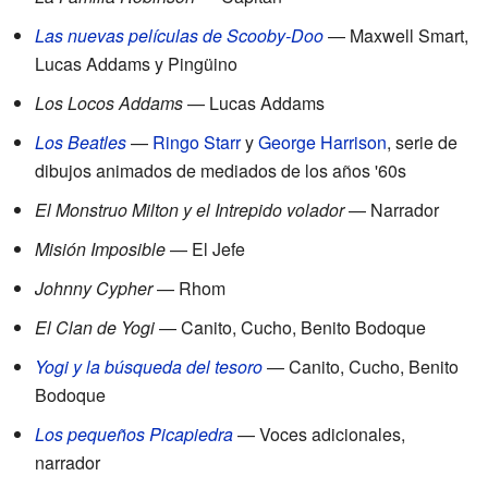
Las nuevas películas de Scooby-Doo
— Maxwell Smart,
Lucas Addams y Pingüino
Los Locos Addams
— Lucas Addams
Los Beatles
—
Ringo Starr
y
George Harrison
, serie de
dibujos animados de mediados de los años '60s
El Monstruo Milton y el Intrepido volador
— Narrador
Misión Imposible
— El Jefe
Johnny Cypher
— Rhom
El Clan de Yogi
— Canito, Cucho, Benito Bodoque
Yogi y la búsqueda del tesoro
— Canito, Cucho, Benito
Bodoque
Los pequeños Picapiedra
— Voces adicionales,
narrador