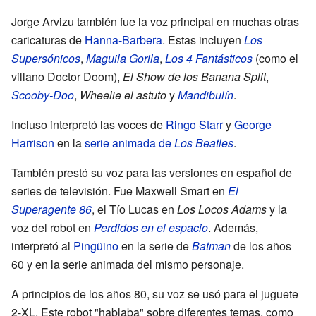
Jorge Arvizu también fue la voz principal en muchas otras
caricaturas de
Hanna-Barbera
. Estas incluyen
Los
Supersónicos
,
Maguila Gorila
,
Los 4 Fantásticos
(como el
villano Doctor Doom),
El Show de los Banana Split
,
Scooby-Doo
,
Wheelie el astuto
y
Mandibulín
.
Incluso interpretó las voces de
Ringo Starr
y
George
Harrison
en la
serie animada de
Los Beatles
.
También prestó su voz para las versiones en español de
series de televisión. Fue Maxwell Smart en
El
Superagente 86
, el Tío Lucas en
Los Locos Adams
y la
voz del robot en
Perdidos en el espacio
. Además,
interpretó al
Pingüino
en la serie de
Batman
de los años
60 y en la serie animada del mismo personaje.
A principios de los años 80, su voz se usó para el juguete
2-XL. Este robot "hablaba" sobre diferentes temas, como