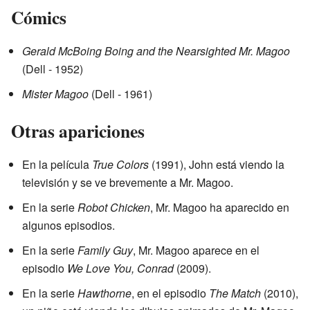
Cómics
Gerald McBoing Boing and the Nearsighted Mr. Magoo
(Dell - 1952)
Mister Magoo
(Dell - 1961)
Otras apariciones
En la película
True Colors
(1991), John está viendo la
televisión y se ve brevemente a Mr. Magoo.
En la serie
Robot Chicken
, Mr. Magoo ha aparecido en
algunos episodios.
En la serie
Family Guy
, Mr. Magoo aparece en el
episodio
We Love You, Conrad
(2009).
En la serie
Hawthorne
, en el episodio
The Match
(2010),