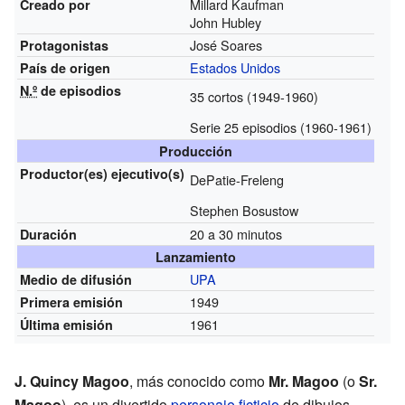
Millard Kaufman
Creado por
John Hubley
José Soares
Protagonistas
Estados Unidos
País de origen
N.º
de episodios
35 cortos (1949-1960)
Serie 25 episodios (1960-1961)
Producción
Productor(es)
ejecutivo(s)
DePatie-Freleng
Stephen Bosustow
20 a 30 minutos
Duración
Lanzamiento
UPA
Medio de difusión
1949
Primera emisión
1961
Última emisión
J. Quincy Magoo
, más conocido como
Mr. Magoo
(o
Sr.
Magoo
), es un divertido
personaje ficticio
de dibujos