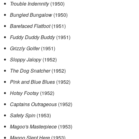
Trouble Indemnity
(1950)
Bungled Bungalow
(1950)
Barefaced Flatfoot
(1951)
Fuddy Duddy Buddy
(1951)
Grizzly Golfer
(1951)
Sloppy Jalopy
(1952)
The Dog Snatcher
(1952)
Pink and Blue Blues
(1952)
Hotsy Footsy
(1952)
Captains Outrageous
(1952)
Safety Spin
(1953)
Magoo's Masterpiece
(1953)
Magoo Slept Here
(1953)