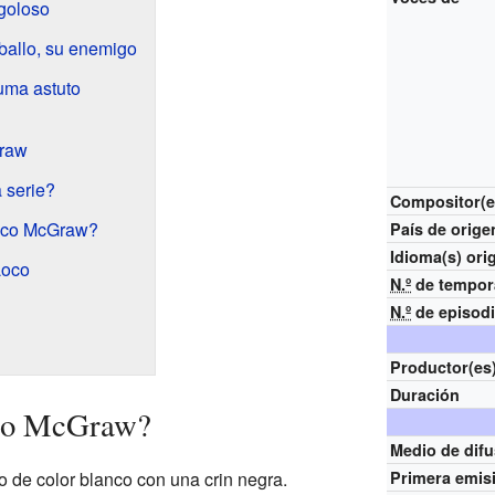
 goloso
ballo, su enemigo
puma astuto
Graw
 serie?
Compositor(e
Loco McGraw?
País de orige
Idioma(s)
ori
Loco
N.º
de tempor
N.º
de episod
Productor(es
Duración
oco McGraw?
Medio de dif
 de color blanco con una crin negra.
Primera emis