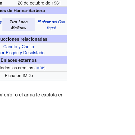
20 de octubre de 1961
ón
ies de Hanna-Barbera
y
Tiro Loco
El show del Oso
McGraw
Yogui
ucciones relacionadas
Canuto y Canito
er Fisgón y Despistado
Enlaces externos
todos los créditos
(
IMDb
)
Ficha
en IMDb
 error o el arma le explota en