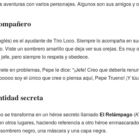
aventuras con varios personajes. Algunos son sus amigos y otr
 compañero
nglés) es el ayudante de Tiro Loco. Siempre lo acompaña en sus
o. Viste un sombrero amarillo que deja ver sus orejas. Es muy o
jefe, pero siempre lo respeta y obedece.
te en problemas, Pepe le dice: "¡Jefe! Creo que debería renunc
Yoooooo soy el único que cree o piensa aquí, Pepe Trueno! ¡Y tú
ntidad secreta
co se transforma en un héroe secreto llamado
El Relámpago
(
K
n otros lugares, haciendo referencia a otro héroe enmascarad
n sombrero negro, una máscara y una capa negra.