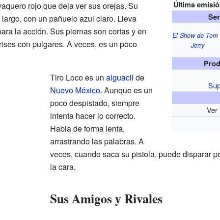
Última emisi
aquero rojo que deja ver sus orejas. Su
Ser
 largo, con un pañuelo azul claro. Lleva
para la acción. Sus piernas son cortas y en
El Show de Tom 
rises con pulgares. A veces, es un poco
Jerry
Prod
Tiro Loco es un
alguacil
de
Sup
Nuevo México
. Aunque es un
poco despistado, siempre
Ver 
intenta hacer lo correcto.
Habla de forma lenta,
arrastrando las palabras. A
veces, cuando saca su pistola, puede disparar por
la cara.
Sus Amigos y Rivales