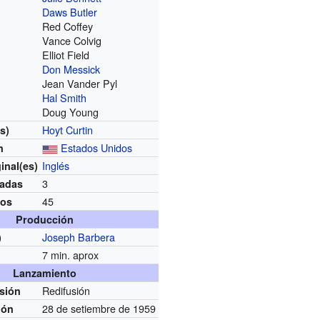
Daws Butler
Red Coffey
Vance Colvig
Elliot Field
Don Messick
Jean Vander Pyl
Hal Smith
Doug Young
Hoyt Curtin
s)
Estados Unidos
n
Inglés
ginal(es)
3
adas
45
ios
Producción
Joseph Barbera
)
7 min. aprox
Lanzamiento
Redifusión
usión
28 de setiembre de 1959
ión