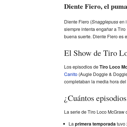
Diente Fiero, el puma
Diente Fiero (
Snagglepuss
en i
siempre intenta engañar a Tiro
buena suerte. Diente Fiero es 
El Show de Tiro 
Los episodios de
Tiro Loco M
Canito
(Augie Doggie & Doggie
completaban la media hora del
¿Cuántos episodios 
La serie de Tiro Loco McGraw 
La
primera temporada
tuvo 