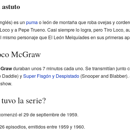
 astuto
nglés) es un
puma
o león de montaña que roba ovejas y cordero
 Loco y a Pepe Trueno. Casi siempre lo logra, pero Tiro Loco, a
el mismo personaje que El León Melquíades en sus primeras ap
Loco McGraw
cGraw
duraban unos 7 minutos cada uno. Se transmitían junto 
 Daddie) y
Super Fisgón y Despistado
(Snooper and Blabber). 
 show.
tuvo la serie?
comenzó el 29 de septiembre de 1959.
26 episodios, emitidos entre 1959 y 1960.