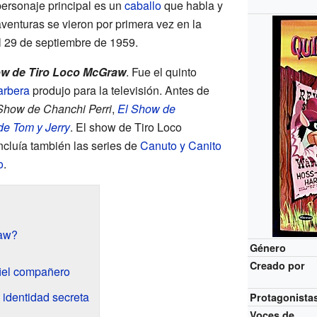
 personaje principal es un
caballo
que habla y
enturas se vieron por primera vez en la
 29 de septiembre de 1959.
ow de Tiro Loco McGraw
. Fue el quinto
rbera
produjo para la televisión. Antes de
Show de Chanchi Perri
,
El Show de
e Tom y Jerry
. El show de Tiro Loco
cluía también las series de
Canuto y Canito
o
.
raw?
Género
Creado por
fiel compañero
identidad secreta
Protagonista
Voces de