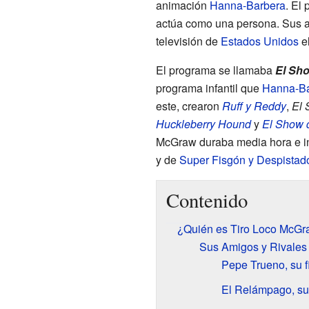
animación
Hanna-Barbera
. El
actúa como una persona. Sus av
televisión de
Estados Unidos
el
El programa se llamaba
El Sh
programa infantil que
Hanna-Ba
este, crearon
Ruff y Reddy
,
El 
Huckleberry Hound
y
El Show d
McGraw duraba media hora e in
y de
Super Fisgón y Despistad
Contenido
¿Quién es Tiro Loco McG
Sus Amigos y Rivales
Pepe Trueno, su 
El Relámpago, su 