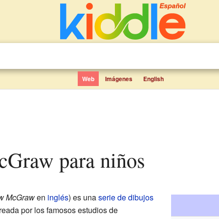
Web
Imágenes
English
McGraw para niños
aw McGraw
en
inglés
) es una
serie de dibujos
eada por los famosos estudios de