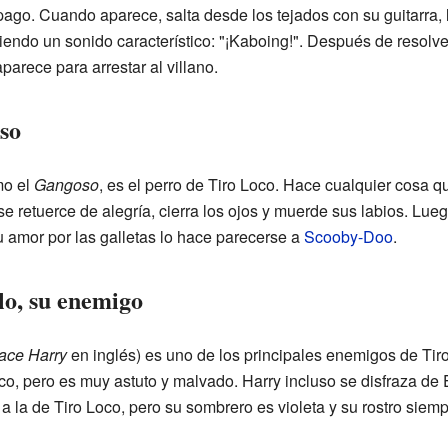
go. Cuando aparece, salta desde los tejados con su guitarra, 
ciendo un sonido característico: "¡Kaboing!". Después de resol
arece para arrestar al villano.
oso
mo el
Gangoso
, es el perro de Tiro Loco. Hace cualquier cosa qu
e retuerce de alegría, cierra los ojos y muerde sus labios. Luego
u amor por las galletas lo hace parecerse a
Scooby-Doo
.
o, su enemigo
ace Harry
en inglés) es uno de los principales enemigos de Tir
o, pero es muy astuto y malvado. Harry incluso se disfraza de
 a la de Tiro Loco, pero su sombrero es violeta y su rostro sie