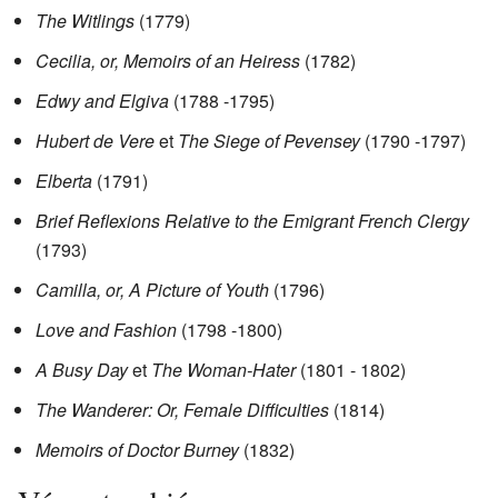
The Witlings
(1779)
Cecilia, or, Memoirs of an Heiress
(1782)
Edwy and Elgiva
(1788 -1795)
Hubert de Vere
et
The Siege of Pevensey
(1790 -1797)
Elberta
(1791)
Brief Reflexions Relative to the Emigrant French Clergy
(1793)
Camilla, or, A Picture of Youth
(1796)
Love and Fashion
(1798 -1800)
A Busy Day
et
The Woman-Hater
(1801 - 1802)
The Wanderer: Or, Female Difficulties
(1814)
Memoirs of Doctor Burney
(1832)