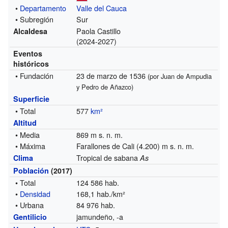
•
Departamento
Valle del Cauca
• Subregión
Sur
Paola Castillo
Alcaldesa
(2024-2027)
Eventos
históricos
• Fundación
23 de marzo de 1536
(por Juan de Ampudia
y Pedro de Añazco)
Superficie
• Total
577
km²
Altitud
• Media
869 m s. n. m.
• Máxima
Farallones de Cali (4.200) m s. n. m.
Tropical de sabana
Clima
As
Población
(2017)
• Total
124 586 hab.
•
Densidad
168,1 hab./km²
• Urbana
84 976 hab.
jamundeño, -a
Gentilicio