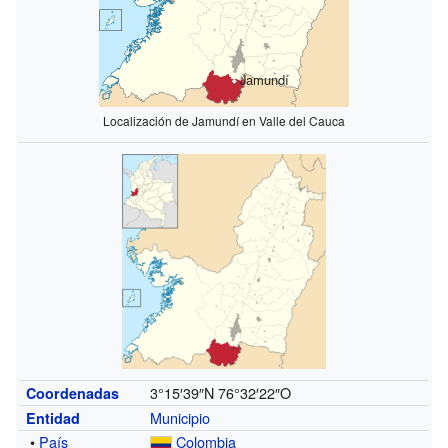
Jamundí
Localización de Jamundí en Valle del Cauca
3°15′39″N
76°32′22″O
Coordenadas
Municipio
Entidad
•
País
Colombia