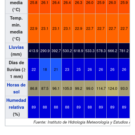
media
25.8
26.1
26.4
26.4
26.3
26.0
25.9
26.0
25.9
2
(°C)
Temp.
mín.
22.9
23.1
23.1
23.1
22.9
22.7
22.7
22.7
22.7
2
media
(°C)
Lluvias
413.9
290.9
392.7
530.2
618.9
533.3
578.3
666.2
781.2
80
(mm)
Días de
lluvias (≥
22
18
21
23
25
26
26
26
26
1 mm)
Horas de
86.8
87.5
96.1
105.0
99.2
99.0
114.7
124.0
93.0
9
sol
Humedad
relativa
89
88
88
88
89
88
89
89
89
(%)
Fuente: Instituto de Hidrologia Meteorología y Estudios Am