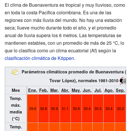
El clima de Buenaventura es tropical y muy lluvioso, como
en toda la costa Pacífica colombiana. Es una de las
regiones con más lluvia del mundo. No hay una estación
seca; llueve mucho durante todo el año, y el promedio
anual de lluvia supera los 6 metros. Las temperaturas se
mantienen estables, con un promedio de más de 25 °C, lo
que lo clasifica como un clima ecuatorial (Af) según la
clasificación climática de Köppen
.
Parámetros climáticos promedio de Buenaventura (A
Tovar López), normales 1981-2010
Mes
Ene.
Feb.
Mar.
Abr.
May.
Jun.
Jul.
Ago.
Sep.
O
Temp.
máx.
29.6
30.6
30.9
31.1
30.9
30.4
30.3
30.4
30.2
3
media
(°C)
Temp.