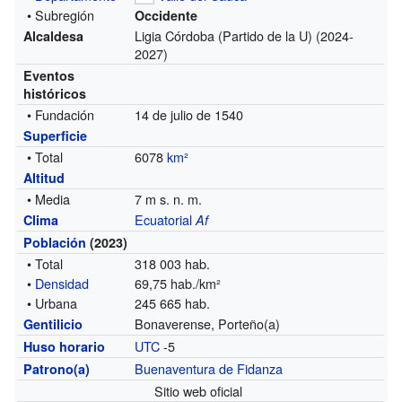
• Subregión
Occidente
Ligia Córdoba (Partido de la U) (2024-
Alcaldesa
2027)
Eventos
históricos
• Fundación
14 de julio de 1540
Superficie
• Total
6078
km²
Altitud
• Media
7 m s. n. m.
Ecuatorial
Clima
Af
Población
(2023)
• Total
318 003 hab.
•
Densidad
69,75 hab./km²
• Urbana
245 665 hab.
Bonaverense, Porteño(a)
Gentilicio
UTC
-5
Huso horario
Buenaventura de Fidanza
Patrono(a)
Sitio web oficial