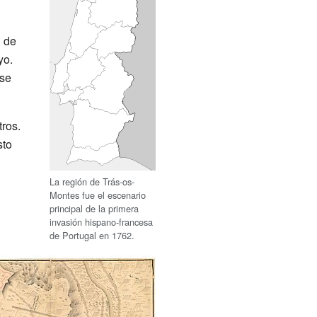
l de
yo.
 se
tros.
sto
La región de Trás-os-
Montes fue el escenario
principal de la primera
invasión hispano-francesa
de Portugal en 1762.