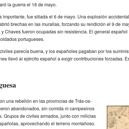
laró la guerra el 18 de mayo.
 importante, fue sitiada el 6 de mayo. Una explosión accidenta
brió brechas en las murallas, forzando su rendición el 9 de ma
y Chaves fueron ocupadas sin resistencia. El general español
soldados portugueses.
s civiles parecía buena, y los españoles pagaban por los suminis
ones llevó al ejército español a exigir contribuciones forzadas. E
guesa
on una rebelión en las provincias de Trás-os-
ueron abandonados, sin comida ni campesinos
. Grupos de civiles armados, junto con milicias
 españolas, aprovechando el terreno montañoso.