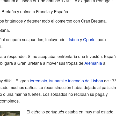
ltimátum a Lisboa el 1 de abril de 1762. Le exigían a Portugal:
 Bretaña y unirse a Francia y España.
os británicos y detener todo el comercio con Gran Bretaña.
etaña.
ñol ocupara sus puertos, incluyendo
Lisboa
y
Oporto
, para
s.
para responder. Si no aceptaba, enfrentaría una invasión. Espa
bligara a Gran Bretaña a mover sus tropas de
Alemania
a
 difícil. El gran
terremoto, tsunami e incendio de Lisboa
de 17
ausado muchos daños. La reconstrucción había dejado al país sin
o o una marina fuertes. Los soldados no recibían su paga y
completos.
El ejército portugués estaba en muy mal estado.