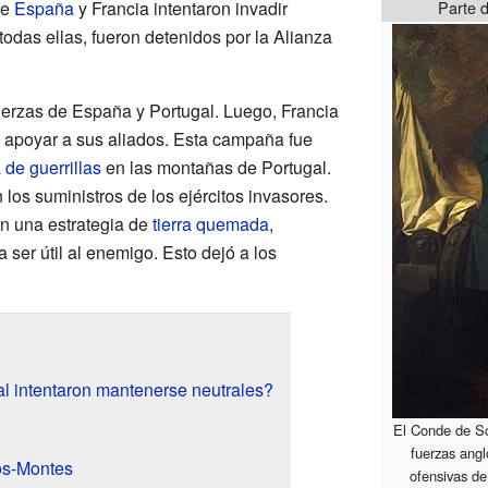
de
España
y Francia intentaron invadir
Parte 
todas ellas, fueron detenidos por la Alianza
 fuerzas de España y Portugal. Luego, Francia
 apoyar a sus aliados. Esta campaña fue
 de guerrillas
en las montañas de Portugal.
 los suministros de los ejércitos invasores.
n una estrategia de
tierra quemada
,
 ser útil al enemigo. Esto dejó a los
l intentaron mantenerse neutrales?
El Conde de S
fuerzas angl
-os-Montes
ofensivas de