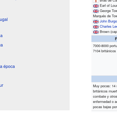
Brás de Ca
Earl of Lou
George Tow
Marqués de To
tugal
John Burg
Charles Le
Brown (capi
da
ua
7000-8000 port
7104 británicos
la época
ur
Muy pocas: 14 
británicos muer
combate y otros
enfermedad o a
pocas bajas po