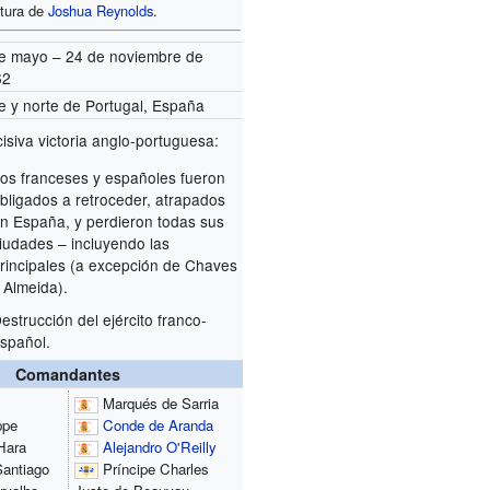
tura de
Joshua Reynolds
.
e mayo – 24 de noviembre de
62
e y norte de Portugal, España
isiva victoria anglo-portuguesa:
os franceses y españoles fueron
bligados a retroceder, atrapados
n España, y perdieron todas sus
iudades – incluyendo las
rincipales (a excepción de Chaves
 Almeida).
estrucción del ejército franco-
spañol.
Comandantes
Marqués de Sarria
ppe
Conde de Aranda
Hara
Alejandro O'Reilly
antiago
Príncipe Charles