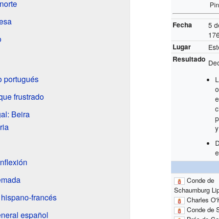
norte
Pin
uesa
Fecha
5 d
17
o
Lugar
Est
Resultado
Dec
o portugués
L
o
que frustrado
e
c
al: Beira
p
ria
y
D
e
inflexión
uemada
Conde de
Schaumburg Li
o hispano-francés
Charles O'
Conde de S
eneral español