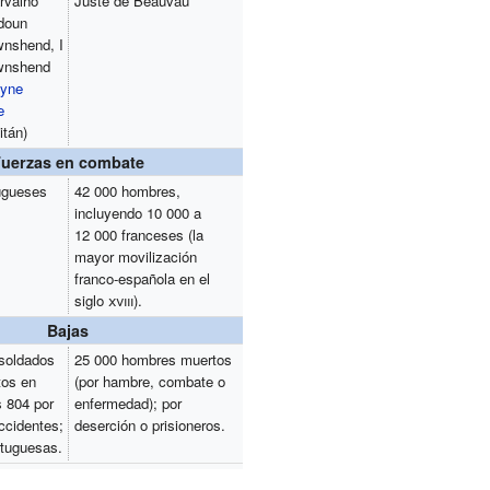
rvalho
Juste de Beauvau
doun
nshend, I
wnshend
oyne
e
tán)
Fuerzas en combate
ugueses
42 000 hombres,
incluyendo 10 000 a
12 000 franceses (la
mayor movilización
franco-española en el
siglo
xviii
).
Bajas
soldados
25 000 hombres muertos
tos en
(por hambre, combate o
 804 por
enfermedad); por
ccidentes;
deserción o prisioneros.
rtuguesas.