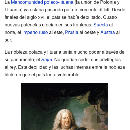
La
Mancomunidad polaco-lituana
(la unión de Polonia y
Lituania) ya estaba pasando por un momento difícil. Desde
finales del siglo
xvi
, el país se había debilitado. Cuatro
nuevas potencias crecían en sus fronteras:
Suecia
al
norte, el
Imperio ruso
al este,
Prusia
al oeste y
Austria
al
sur.
La nobleza polaca y lituana tenía mucho poder a través de
su parlamento, el
Sejm
. No querían ceder sus privilegios
al rey. Esta debilidad y las luchas internas entre la nobleza
hicieron que el país fuera vulnerable.