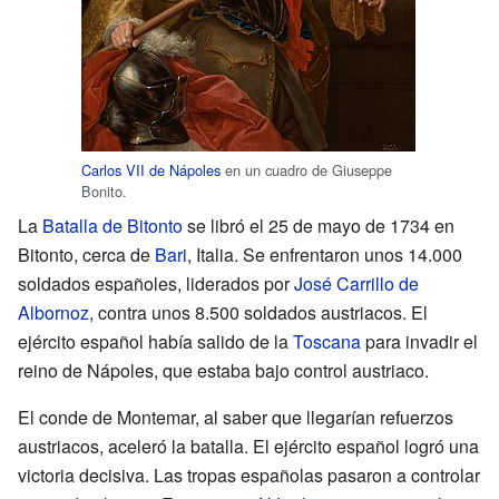
Carlos VII de Nápoles
en un cuadro de Giuseppe
Bonito.
La
Batalla de Bitonto
se libró el 25 de mayo de 1734 en
Bitonto, cerca de
Bari
, Italia. Se enfrentaron unos 14.000
soldados españoles, liderados por
José Carrillo de
Albornoz
, contra unos 8.500 soldados austriacos. El
ejército español había salido de la
Toscana
para invadir el
reino de Nápoles, que estaba bajo control austriaco.
El conde de Montemar, al saber que llegarían refuerzos
austriacos, aceleró la batalla. El ejército español logró una
victoria decisiva. Las tropas españolas pasaron a controlar