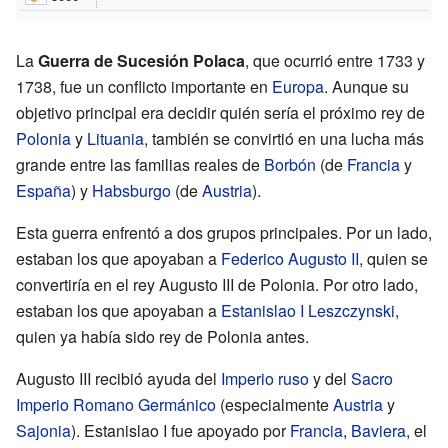
La
Guerra de Sucesión Polaca
, que ocurrió entre 1733 y
1738, fue un conflicto importante en
Europa
. Aunque su
objetivo principal era decidir quién sería el próximo rey de
Polonia
y
Lituania
, también se convirtió en una lucha más
grande entre las familias reales de
Borbón
(de
Francia
y
España
) y
Habsburgo
(de
Austria
).
Esta guerra enfrentó a dos grupos principales. Por un lado,
estaban los que apoyaban a
Federico Augusto II
, quien se
convertiría en el rey Augusto III de Polonia. Por otro lado,
estaban los que apoyaban a
Estanislao I Leszczynski
,
quien ya había sido rey de Polonia antes.
Augusto III recibió ayuda del
Imperio ruso
y del
Sacro
Imperio Romano Germánico
(especialmente
Austria
y
Sajonia
). Estanislao I fue apoyado por
Francia
,
Baviera
, el