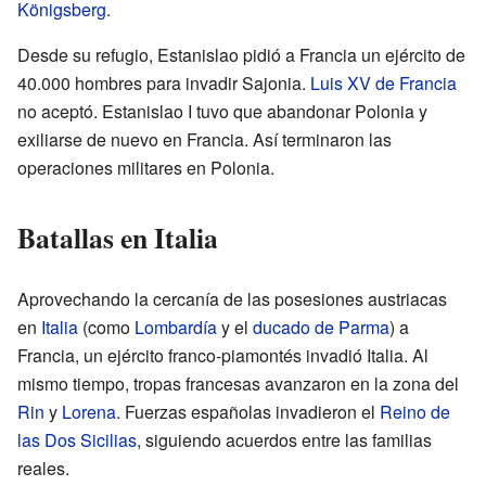
Königsberg
.
Desde su refugio, Estanislao pidió a Francia un ejército de
40.000 hombres para invadir Sajonia.
Luis XV de Francia
no aceptó. Estanislao I tuvo que abandonar Polonia y
exiliarse de nuevo en Francia. Así terminaron las
operaciones militares en Polonia.
Batallas en Italia
Aprovechando la cercanía de las posesiones austriacas
en
Italia
(como
Lombardía
y el
ducado de Parma
) a
Francia, un ejército franco-piamontés invadió Italia. Al
mismo tiempo, tropas francesas avanzaron en la zona del
Rin
y
Lorena
. Fuerzas españolas invadieron el
Reino de
las Dos Sicilias
, siguiendo acuerdos entre las familias
reales.