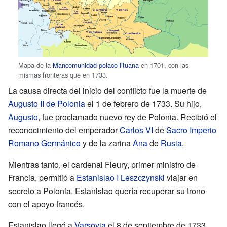
Mapa de la
Mancomunidad polaco-lituana
en 1701, con las
mismas fronteras que en 1733.
La causa directa del inicio del conflicto fue la muerte de
Augusto II de Polonia
el 1 de febrero de 1733. Su hijo,
Augusto
, fue proclamado nuevo rey de Polonia. Recibió el
reconocimiento del emperador
Carlos VI
de
Sacro Imperio
Romano Germánico
y de la zarina
Ana
de
Rusia
.
Mientras tanto, el cardenal Fleury, primer ministro de
Francia, permitió a
Estanislao I Leszczynski
viajar en
secreto a Polonia. Estanislao quería recuperar su trono
con el apoyo francés.
Estanislao llegó a
Varsovia
el 8 de septiembre de 1733.