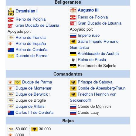
Beligerantes
Augusto III
Estanislao I
Reino de Polonia
Reino de Polonia
Gran Ducado de Lituania
Gran Ducado de Lituania
Apoyado por:
Apoyado por:
Imperio ruso
Reino de Francia
Sacro Imperio Romano
Reino de España
Germánico
Reino de Cerdeña
Archiducado de Austria
Ducado de Parma
Reino de Prusia
Electorado de Sajonia
Comandantes
Duque de Parma
Príncipe de Saboya
Duque de Montemar
Conde de Abensberg-Traun
Duque de Berwick
†
Friedrich Heinrich von
Duque de Broglie
Seckendorff
Duque de Villars
Conde de Münnich
Carlos III de Cerdeña
Conde Lacy
Bajas
50 000
30 000
3000