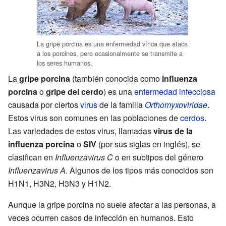
La gripe porcina es una enfermedad vírica que ataca
a los porcinos, pero ocasionalmente se transmite a
los seres humanos.
La
gripe porcina
(también conocida como
influenza
porcina
o
gripe del cerdo
) es una
enfermedad infecciosa
causada por ciertos
virus
de la familia
Orthomyxoviridae
.
Estos virus son comunes en las poblaciones de
cerdos
.
Las variedades de estos virus, llamadas
virus de la
influenza porcina
o
SIV
(por sus siglas en inglés), se
clasifican en
Influenzavirus C
o en subtipos del género
Influenzavirus A
. Algunos de los tipos más conocidos son
H1N1, H3N2, H3N3 y H1N2.
Aunque la gripe porcina no suele afectar a las personas, a
veces ocurren casos de infección en humanos. Esto