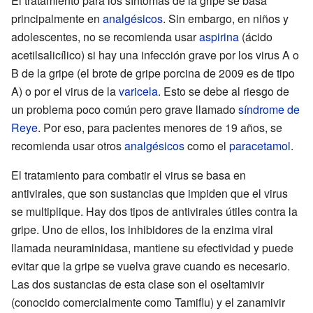
El tratamiento para los síntomas de la gripe se basa
principalmente en
analgésicos
. Sin embargo, en niños y
adolescentes, no se recomienda usar
aspirina
(ácido
acetilsalicílico) si hay una infección grave por los virus A o
B de la gripe (el brote de gripe porcina de 2009 es de tipo
A) o por el virus de la
varicela
. Esto se debe al riesgo de
un problema poco común pero grave llamado
síndrome de
Reye
. Por eso, para pacientes menores de 19 años, se
recomienda usar otros
analgésicos
como el
paracetamol
.
El tratamiento para combatir el virus se basa en
antivirales, que son sustancias que impiden que el virus
se multiplique. Hay dos tipos de antivirales útiles contra la
gripe. Uno de ellos, los inhibidores de la enzima viral
llamada neuraminidasa, mantiene su efectividad y puede
evitar que la gripe se vuelva grave cuando es necesario.
Las dos sustancias de esta clase son el oseltamivir
(conocido comercialmente como Tamiflu) y el zanamivir