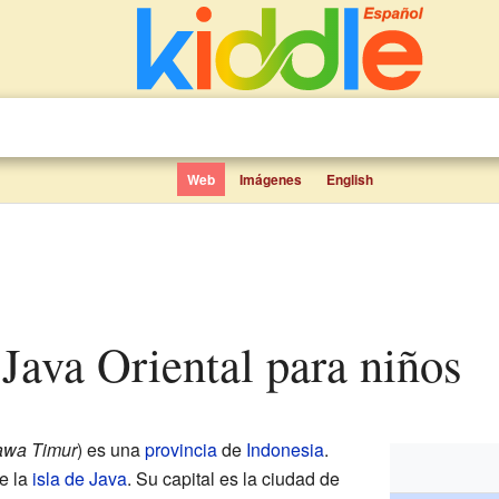
Web
Imágenes
English
e Java Oriental para niños
awa Timur
) es una
provincia
de
Indonesia
.
e la
isla de Java
. Su capital es la ciudad de