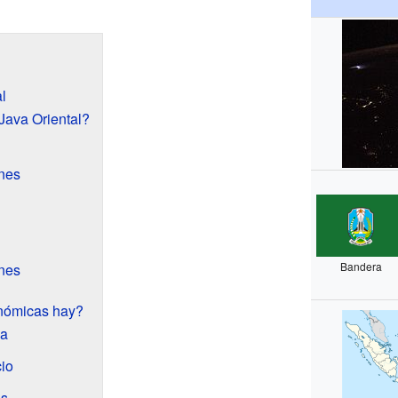
l
Java Oriental?
nes
Bandera
ones
nómicas hay?
ca
cio
os