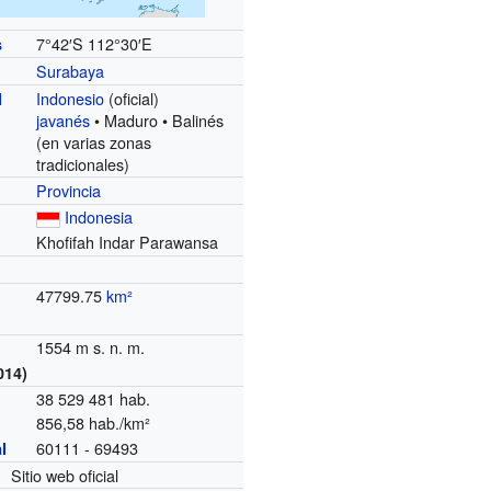
7°42′S
112°30′E
s
Surabaya
Indonesio
(oficial)
l
javanés
• Maduro • Balinés
(en varias zonas
tradicionales)
Provincia
Indonesia
Khofifah Indar Parawansa
47799.75
km²
1554 m s. n. m.
014)
38 529 481 hab.
856,58 hab./km²
60111 - 69493
l
Sitio web oficial