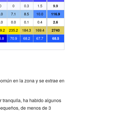
0
0
0.3
1.5
9.9
.0
7.1
8.5
10.0
116.9
.0
0.0
0.1
0.4
2.6
9.2
235.2
184.3
169.4
2740
5.8
70.9
68.2
67.7
68.5
omún en la zona y se extrae en
er tranquila, ha habido algunos
 pequeños, de menos de 3