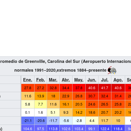
omedio de Greenville, Carolina del Sur (Aeropuerto Internaciona
normales 1991–2020,extremos 1884–presente
Ene.
Feb.
Mar.
Abr.
May.
Jun.
Jul.
Ago.
S
27.8
27.2
32.8
34.4
37.8
40.6
41.7
40.6
3
)
11.6
13.9
18
22.9
26.8
30.7
32.4
31.4
2
5.8
7.7
11.6
16.1
20.5
24.6
26.5
25.8
2
)
0.1
1.6
5.1
9.3
14.2
18.6
20.7
20.2
1
-21.1
-20.6
-11.7
-5.6
-2.8
4.4
11.7
10
m)
104.6
97.5
113.8
102.6
103.4
99.1
122.4
118.4
9