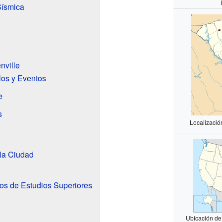
Sísmica
nville
los y Eventos
e
s
Localizació
la Ciudad
os de Estudios Superiores
Ubicación de