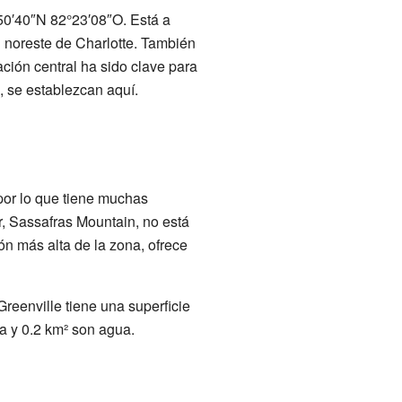
50′40″N 82°23′08″O. Está a
l noreste de Charlotte. También
ación central ha sido clave para
 se establezcan aquí.
 por lo que tiene muchas
r, Sassafras Mountain, no está
ón más alta de la zona, ofrece
reenville tiene una superficie
ra y 0.2 km² son agua.