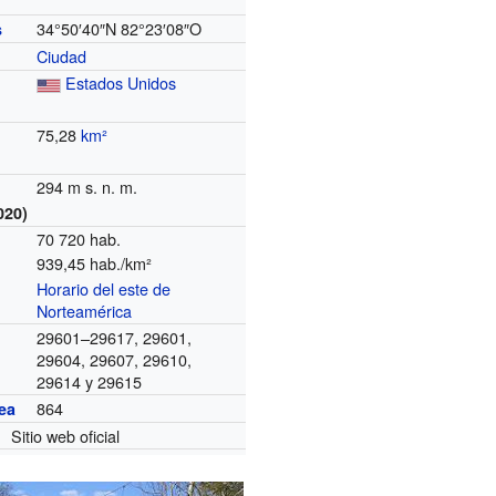
34°50′40″N
82°23′08″O
s
Ciudad
Estados Unidos
75,28
km²
294 m s. n. m.
020)
70 720 hab.
939,45 hab./km²
Horario del este de
o
Norteamérica
29601–29617, 29601,
29604, 29607, 29610,
29614 y 29615
864
ea
Sitio web oficial