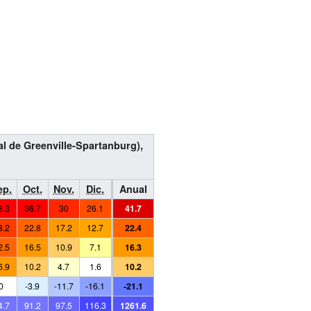
l de Greenville-Spartanburg),
ep.
Oct.
Nov.
Dic.
Anual
8.3
36.7
30
26.1
41.7
8.2
22.8
17.2
12.7
22.4
2.5
16.5
10.9
7.1
16.3
6.9
10.2
4.7
1.6
10.2
0
-3.9
-11.7
-16.1
-21.1
4.7
91.2
97.5
116.3
1261.6