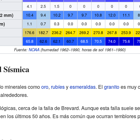
4.1
2.5
1.5
0
0
0
0
0
0.2 mm)
10.4
9.4
10.2
9.7
9.7
10.8
12.0
11.1
8
cm)
1.1
0.7
0.3
0.0
0.0
0.0
0.0
0.0
0
176.6
182.7
236.2
264.7
269.2
270.8
267.8
253.9
22
65.8
62.6
62.1
60.7
68.5
70.5
74.0
75.6
7
Fuente:
NOAA
(humedad 1962–1990, horas de sol 1961–1990)
d Sísmica
ado minerales como
oro
,
rubíes
y
esmeraldas
. El
granito
es muy c
 alrededores.
lógicas, cerca de la falla de Brevard. Aunque esta falla suele s
s en los últimos 50 años. Es más común que ocurran temblores