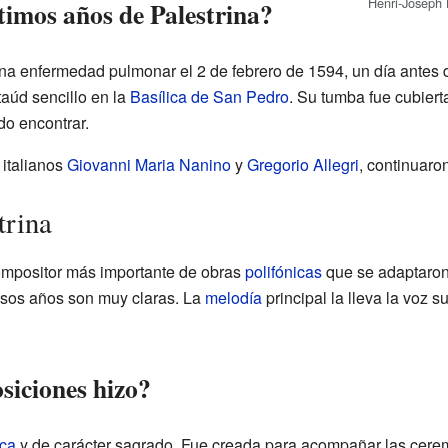
Henri-Joseph 
timos años de Palestrina?
a enfermedad pulmonar el 2 de febrero de 1594, un día antes 
taúd sencillo en la
Basílica de San Pedro
. Su tumba fue cubier
do encontrar.
italianos
Giovanni Maria Nanino
y
Gregorio Allegri
, continuaron
trina
ompositor más importante de obras
polifónicas
que se adaptaron 
esos años son muy claras. La
melodía
principal la lleva la voz s
siciones hizo?
ica
y de carácter sagrado. Fue creada para acompañar las ceremon