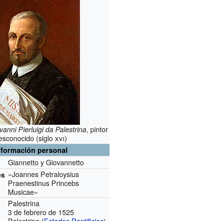
, pintor
anni Pierluigi da Palestrina
esconocido (siglo
xvi
)
nformación personal
Giannetto y Giovannetto
«Joannes Petraloysius
es
Praenestinus Princebs
Musicae»
Palestrina
3 de febrero de 1525
Palestrina (
Estados Pontificios
)