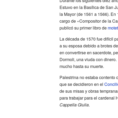
Durante los siguientes diez año
Estuvo en la Basílica de San J
la Mayor (de 1561 a 1566). En 
cargo de «Compositor de la Capi
publicó su primer libro de
mote
La década de 1570 fue difícil p
a su esposa debido a brotes d
en convertirse en sacerdote, p
Dormoli, una viuda con dinero.
mucho hasta su muerte.
Palestrina no estaba contento 
que se decidieron en el
Concili
de sus misas y obras temprana
para trabajar para el cardenal Hi
Cappella Giulia
.