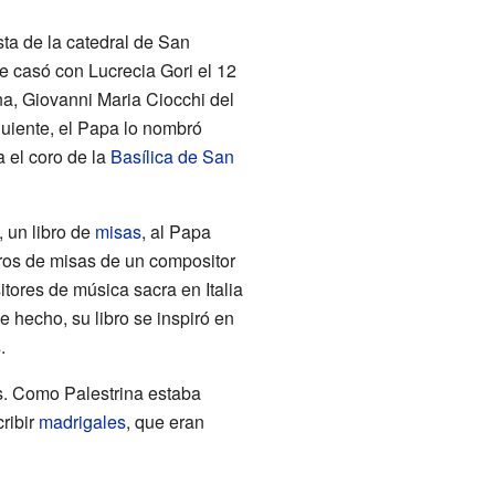
ta de la catedral de San
Se casó con Lucrecia Gori el 12
na, Giovanni Maria Ciocchi del
guiente, el Papa lo nombró
a el coro de la
Basílica de San
 un libro de
misas
, al Papa
ibros de misas de un compositor
itores de música sacra en Italia
De hecho, su libro se inspiró en
s
.
os. Como Palestrina estaba
ribir
madrigales
, que eran