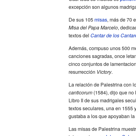
excepción son algunos madriga
De sus 105
misas
, más de 70 
Misa del Papa Marcelo
, dedic
textos del
Cantar de los Cantar
Además, compuso unos 500 mo
canciones sagradas, once letaní
cinco conjuntos de lamentacio
resurrección
Victory
.
La relación de Palestrina con l
canticorum
(1584), dijo que no 
Libro II de sus madrigales sec
textos seculares, una en 1555 y
gustaba a los que apoyaban la
Las misas de Palestrina muest