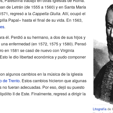
s, Palestrina trabajó en otras iglesias de Roma.
uan de Letrán (de 1555 a 1560) y en Santa María
1571, regresó a la
Cappella Giulia
. Allí, ocupó el
lla Papal» hasta el final de su vida. En 1563,
tes
.
ara él. Perdió a su hermano, a dos de sus hijos y
e una enfermedad (en 1572, 1575 y 1580). Pensó
ero en 1581 se casó de nuevo con Virginia
 Esto le dio libertad económica y pudo componer
con algunos cambios en la música de la iglesia
o de Trento
. Estos cambios hicieron que algunas
s no fueran adecuadas. Por eso, dejó su puesto
pólito II de Este. Finalmente, regresó a dirigir la
Litografía
de G