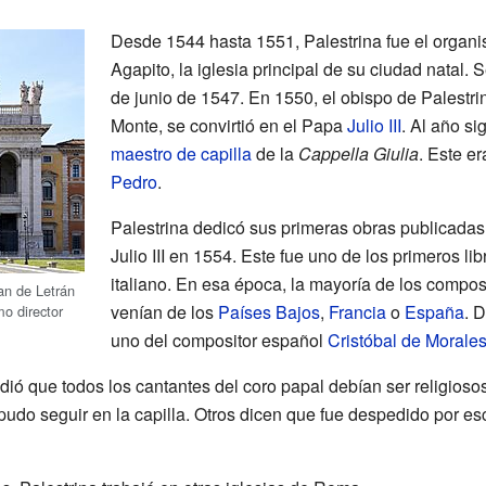
Desde 1544 hasta 1551, Palestrina fue el organis
Agapito, la iglesia principal de su ciudad natal. 
de junio de 1547. En 1550, el obispo de Palestri
Monte, se convirtió en el Papa
Julio III
. Al año si
maestro de capilla
de la
Cappella Giulia
. Este er
Pedro
.
Palestrina dedicó sus primeras obras publicadas,
Julio III en 1554. Este fue uno de los primeros l
italiano. En esa época, la mayoría de los compos
an de Letrán
venían de los
Países Bajos
,
Francia
o
España
. 
o director
uno del compositor español
Cristóbal de Morale
dió que todos los cantantes del coro papal debían ser religios
 pudo seguir en la capilla. Otros dicen que fue despedido por esc