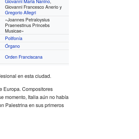
Giovanni Maria Nanino
,
Giovanni Francesco Anerio y
Gregorio Allegri
«Joannes Petraloysius
Praenestinus Princebs
Musicae»
Polifonía
Órgano
Orden Franciscana
fesional en esta ciudad.
de Europa. Compositores
ese momento, Italia aún no había
on Palestrina en sus primeros