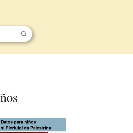
iños
Datos para niños
ni Pierluigi da Palestrina