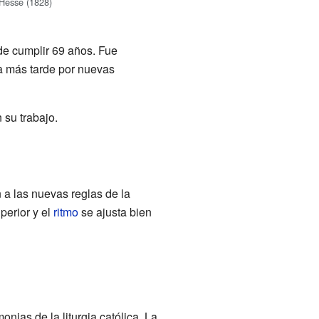
Hesse (1828)
de cumplir 69 años. Fue
ta más tarde por nuevas
 su trabajo.
a las nuevas reglas de la
uperior y el
ritmo
se ajusta bien
ias de la liturgia católica. La