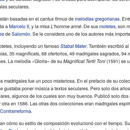
les seculares.
están basadas en el
cantus firmus
de
melodías gregorianas
. Ent
ada a
Marcelo II
, y la misa
L'homme armé
. De sus
motetes
, son 
es
de
Salomón
. Se le considera uno de los autores más import
tetes, incluyendo un famoso
Stabat Mater
. También escribió a
as, 35 magníficats, 68 ofertorios, 49 madrigales sagrados, 94 
nes. La melodía «Gloria» de su
Magnificat Tertii Toni
(1591) se u
os madrigales fue un poco misteriosa. En el prefacio de su col
le gustaba poner música a textos seculares. Pero solo dos años 
ulares, algunos de los cuales son muy buenos. Publicó solo dos
 otra en 1586. Las otras dos colecciones eran madrigales espir
Contrarreforma
.
ran cómo su estilo de composición evolucionó con el tiempo. S