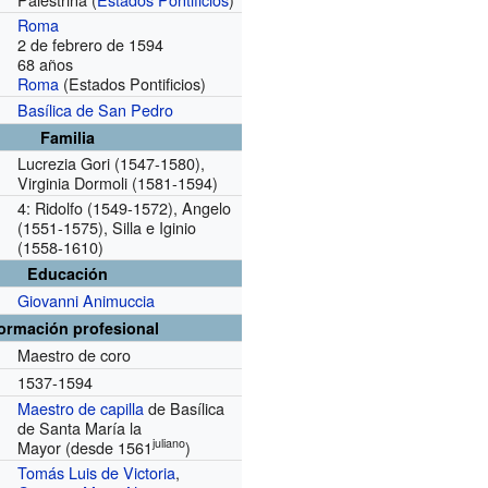
Roma
2 de febrero de 1594
68 años
Roma
(Estados Pontificios)
Basílica de San Pedro
Familia
Lucrezia Gori (1547-1580),
Virginia Dormoli (1581-1594)
4: Ridolfo (1549-1572), Angelo
(1551-1575), Silla e Iginio
(1558-1610)
Educación
Giovanni Animuccia
formación profesional
Maestro de coro
1537-1594
Maestro de capilla
de Basílica
de Santa María la
juliano
Mayor
(desde 1561
)
Tomás Luis de Victoria
,